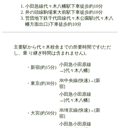
小田急線代々木八幡駅下車徒歩約10分
井の頭線駒場東大前駅下車徒歩約10分
営団地下鉄千代田線代々木公園駅(代々木八
幡方面出口)下車徒歩約10分
主要駅から代々木校舎までの所要時間です(ただ
し、乗 り継ぎ時間は含まれません)。
小田急小田原線
・新宿(約15分)
→[代々木八幡]
JR中央線(快速)→[新
・東京(約30分)
宿]
小田急小田原線
→[代々木八幡]
JR埼京線(快速)→[新
・大宮(約50分)
宿]
小田急小田原線