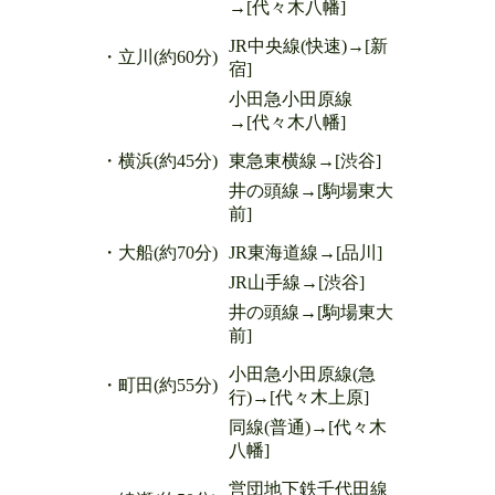
→[代々木八幡]
JR中央線(快速)→[新
・立川(約60分)
宿]
小田急小田原線
→[代々木八幡]
・横浜(約45分)
東急東横線→[渋谷]
井の頭線→[駒場東大
前]
・大船(約70分)
JR東海道線→[品川]
JR山手線→[渋谷]
井の頭線→[駒場東大
前]
小田急小田原線(急
・町田(約55分)
行)→[代々木上原]
同線(普通)→[代々木
八幡]
営団地下鉄千代田線