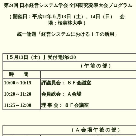
第24回 日本経営システム学会 全国研究発表大会プログラム
（ 開催日：平成12年５月13日（土）、14日（日） 会
場：桜美林大学 ）
統一論題「経営システムにおけるＩＴの活用」
【５月13日（土）】受付開始9:30
（ 午 前 の 部 ）
時 間
10:00～10:15
評議員会： ８Ｆ会議室
10:20～11:20
会員総会： Ａ会場
11:25～12:00
理 事 会： ８Ｆ会議室
（ Ａ 会 場 午 後 の 部 ）