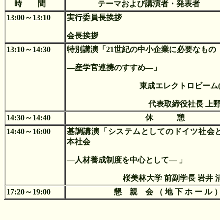
時 間
テーマおよび講演者・発表者
13:00～13:10
実行委員長挨拶
会長挨拶
13:10～14:30
特別講演
「
21
世紀の中小企業に必要なもの
―産学官連携のすすめ―」
東成エレクトロビーム
代表取締役社長
上
14:30～14:40
休 憩
14:40～16:00
基調講演
「システムとしてのドイツ社会
本社会
―人材養成制度を中心として― 」
桜美林大学 前副学長 岩井 
17:20～19:00
懇 親 会 （ 地 下 ホ ー ル 