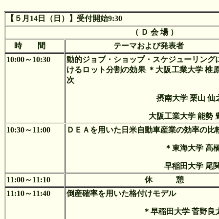
【５月14日（日）】受付開始9:30
（ Ｄ 会 場 ）
時 間
テーマおよび発表者
10:00～10:30
動的ジョブ・ショップ・スケジューリング
けるロット分割の効果 ＊大阪工業大学 椎原
次
摂南大学 栗山 仙
大阪工業大学 能勢 
10:30～11:00
ＤＥＡを用いた日米自動車産業の効率の比
＊東海大学 高橋
早稲田大学 尾関
11:00～11:10
休 憩
11:10～11:40
倒産確率を用いた格付けモデル
＊早稲田大学 菅野良