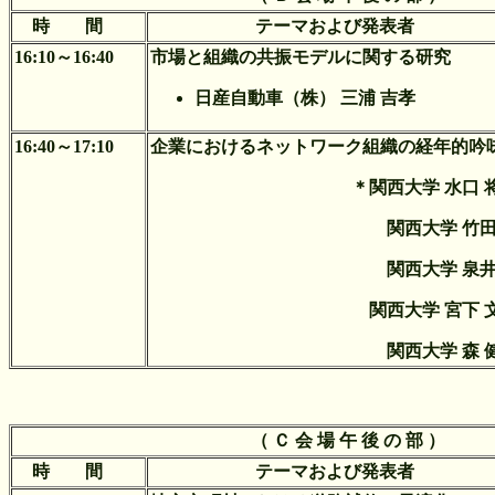
時 間
テーマおよび発表者
16:10～16:40
市場と組織の共振モデルに関する研究
日産自動車（株） 三浦 吉孝
16:40～17:10
企業におけるネットワーク組織の経年的吟
＊関西大学 水口 
関西大学 竹田
関西大学 泉井
関西大学 宮下 
関西大学 森 
（ Ｃ 会 場 午 後 の 部 ）
時 間
テーマおよび発表者