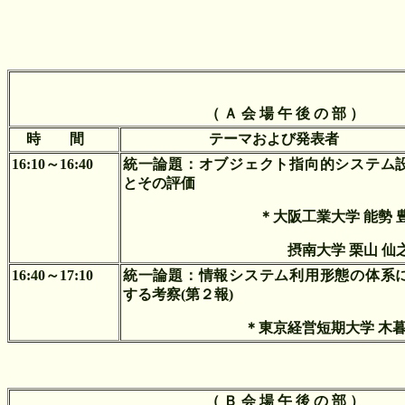
（ Ａ 会 場 午 後 の 部 ）
時 間
テーマおよび発表者
16:10～16:40
統一論題：
オブジェクト指向的システム
とその評価
＊大阪工業大学 能勢 
摂南大学 栗山 仙
16:40～17:10
統一論題：
情報システム利用形態の体系
する考察(第２報)
＊東京経営短期大学 木暮
（ Ｂ 会 場 午 後 の 部 ）