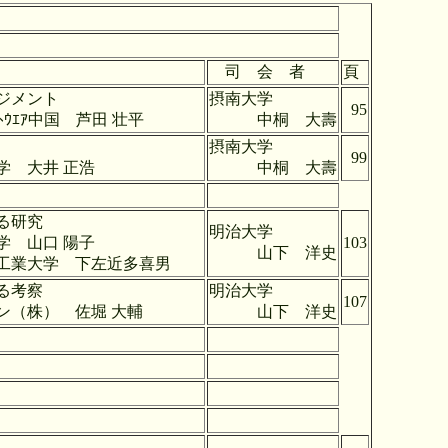
司 会 者
頁
ジメント
摂南大学
95
 芦田 壮平
中桐 大壽
摂南大学
99
 正浩
中桐 大壽
る研究
明治大学
 陽子
103
山下 洋史
左近多喜男
る考察
明治大学
107
佐堀 大輔
山下 洋史