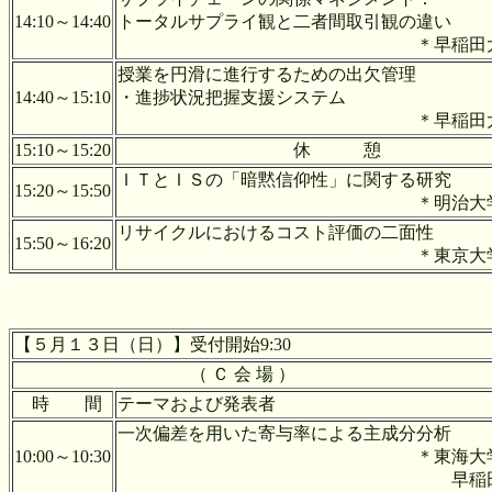
14:10～14:40
トータルサプライ観と二者間取引観の違い
＊早稲田大学 根来
授業を円滑に進行するための出欠管理
14:40～15:10
・進捗状況把握支援システム
＊早稲田大学 長
15:10～15:20
休 憩
ＩＴとＩＳの「暗黙信仰性」に関する研究
15:20～15:50
＊明治大学 山下
リサイクルにおけるコス
15:50～16:20
＊東京大学 木全
【５月１３日（日）】受付開始9:30
（ Ｃ 会 場 ）
時 間
テーマおよび発表者
一次偏差を用いた寄与率による主成分分析
10:00～10:30
＊東海大学 高橋
早稲田大学 尾