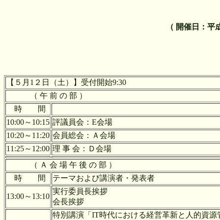
（ 開催日：平
【５月1２日（土）】受付開始9:30
（ 午 前 の 部 ）
時 間
10:00～10:15
評議員会：E会場
10:20～11:20
会員総会：Ａ会場
11:25～12:00
理 事 会：Ｄ会場
（ Ａ 会 場 午 後 の 部 ）
時 間
テーマおよび講演者・発表者
実行委員長挨拶
13:00～13:10
会長挨拶
特別講演「IT時代における経営革新と人的資源