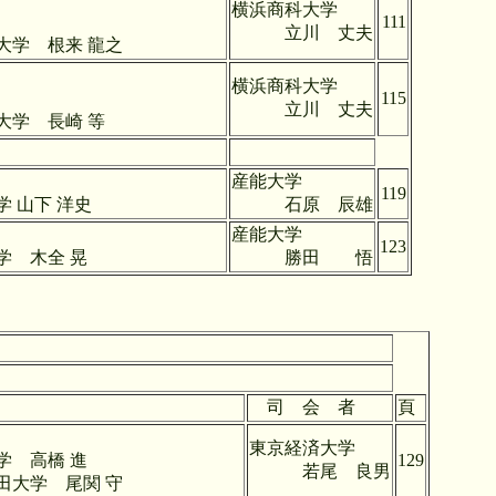
横浜商科大学
111
立川 丈夫
 龍之
横浜商科大学
115
立川 丈夫
崎 等
産能大学
119
 洋史
石原 辰雄
ト評価の二面性
産能大学
123
 晃
勝田 悟
司 会 者
頁
東京経済大学
 進
129
若尾 良男
関 守