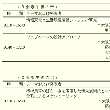
（ Ｂ 会 場 午 後 の 部 ）
時 間
テーマおよび発表者
情報家電と生活環境情報
16:10～16:40
＊大阪工業大学 下
甲子園短期大学 
ウェブページの設
＊大阪工業大学 藤
16:40～17:10
摂南大学 栗山
大阪工業大学 中
大阪工業大学 能
（ Ｃ 会 場 午 後 の 部 ）
時 間
テーマおよび発表者
機械負荷のばらつきを考慮した優先規則法とロ
分割によるスケジューリング
16:10～16:40
＊大阪工業大学 椎
摂南大学 栗山