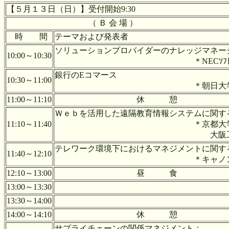
【５月１３日（日）】受付開始9:30
（ Ｂ 会 場 ）
時 間
テーマおよび発表者
ソリューションプロバイダーのナレッジマネー
10:00～10:30
＊NECｿﾌﾄｳｴｱ中国
銀行のEコマース
10:30～11:00
＊朝日大学 大井
11:00～11:10
休 憩
Ｗｅｂを活用した遠隔教育情報システムに関す
11:10～11:40
＊京都大学 山口
大阪工業大学 下
テレワーク環境下におけるマネジメントに関す
11:40～12:10
＊キャノン（株） 
12:10～13:00
昼 食
13:00～13:30
13:30～14:00
14:00～14:10
休 憩
サプライチェーンの関係マネジメント：