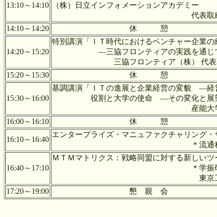
13:10～14:10
（株）日立インフォメーションアカデミー
代表取締役社長 
14:10～14:20
休 憩
特別講演「ＩＴ時代におけるベンチャー企業の
14:20～15:20
―三協フロンティアの実践を通じ
三協フロンティア（株） 代表取締
15:20～15:30
休 憩
基調講演「ＩＴの進展と企業経営の変貌 ―経
15:30～16:00
役割と大学の使命 ―その変化と展
産能大学 経営学部長
16:00～16:10
休 憩
エンタープライズ・マニュファクチャリング・
16:10～16:40
＊流通科学大学 古
ＭＴＭマトリクス：戦略同盟に
16:40～17:10
＊学振研究員 Majid
東京工業大学 飯
17:20～19:00
懇 親 会