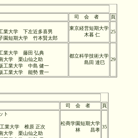
司 会 者
頁
システムの研究
東京経営短期大学
左近多喜男
25
木暮 仁
竹本賢太郎
計アプローチ
田 弘典
都立科学技術大学
仙之助
29
島田 達巳
島 健一
勢 豊一
司 会 者
頁
ット
松商学園短期大学
原 正次
35
林 昌孝
仙之助