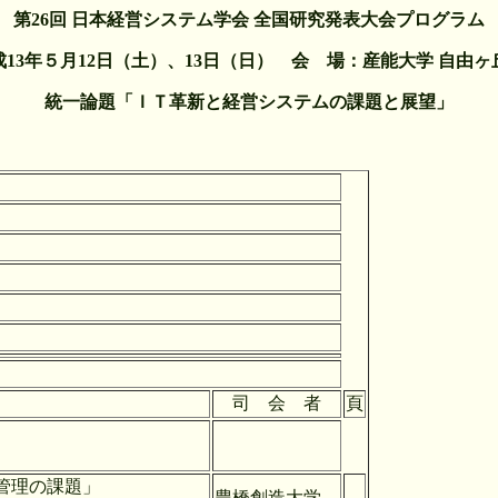
第26回 日本経営システム学会 全国研究発表大会プログラム
成13年５月12日（土）、13日（日） 会 場：産能大学 自由ヶ
統一論題「ＩＴ革新と経営システムの課題と展望」
司 会 者
頁
管理の課題」
豊橋創造大学