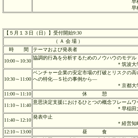
早稲田大学 田
早稲田大学 大
【５月１３日（日）】受付開始9:30
（ Ａ 会 場 ）
時 間
テーマおよび発表者
協調的行為を分析するためのノウハウのモデル
10:00～10:30
＊筑波大学 高田
ベンチャー企業の安定市場の打破とリスクの高
10:30～11:00
への特化―Ｓ社の事例から―
＊京都大学 山口
11:00～11:10
休 憩
意思決定支援におけるひとつの概念フレームワ
11:10～11:40
＊早稲田大学 常
発表中止
11:40～12:10
＊経営知略研究所 
12:10～13:00
昼 食