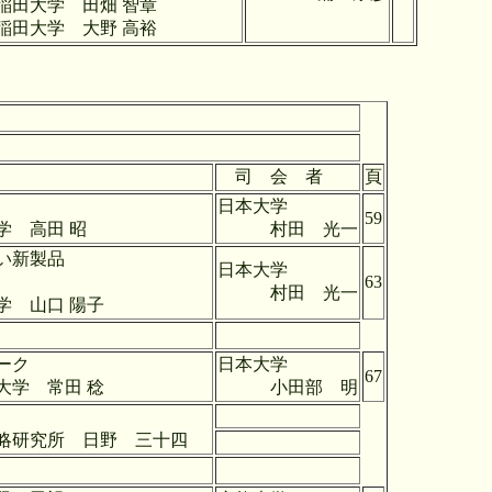
畑 智章
野 高裕
司 会 者
頁
日本大学
59
 昭
村田 光一
い新製品
日本大学
63
村田 光一
 陽子
ーク
日本大学
67
田 稔
小田部 明
日野 三十四