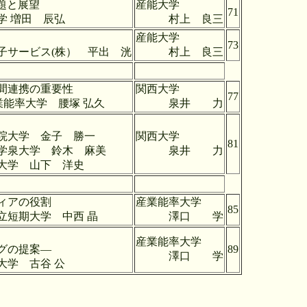
題と展望
産能大学
71
 辰弘
村上 良三
産能大学
73
株） 平出 洸
村上 良三
間連携の重要性
関西大学
77
腰塚 弘久
泉井 力
子 勝一
関西大学
81
木 麻美
泉井 力
 洋史
ィアの役割
産業能率大学
85
 中西 晶
澤口 学
定ツールの開発
産業能率大学
グの提案―
89
澤口 学
谷 公