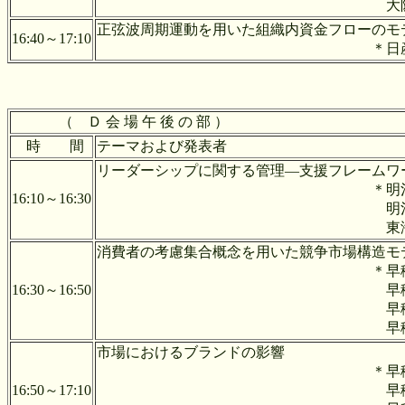
大阪工業大学 能
正弦波周期運動を用いた組織内資金フ
16:40～17:10
＊日産自動車（株）
（ Ｄ 会 場 午 後 の 部 ）
時 間
テーマおよび発表者
リーダーシップに関する管理―支援フレームワ
＊明治大学 岩岡
16:10～16:30
明治大学 山下
東海大学 松丸
消費者の考慮集合概念を用いた競争
＊早稲田大学 高
16:30～16:50
早稲田大学 田
早稲田大学 金
早稲田大学 大
市場におけるブ
＊早稲田大学 國
16:50～17:10
早稲田大学 金