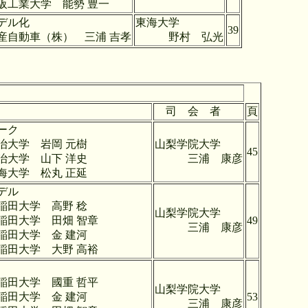
勢 豊一
ローのモデル化
東海大学
39
 三浦 吉孝
野村 弘光
司 会 者
頁
ーク
 元樹
山梨学院大学
45
 洋史
三浦 康彦
 正延
市場構造モデル
野 稔
山梨学院大学
畑 智章
49
三浦 康彦
 建河
野 高裕
ランドの影響
重 哲平
山梨学院大学
 建河
53
三浦 康彦