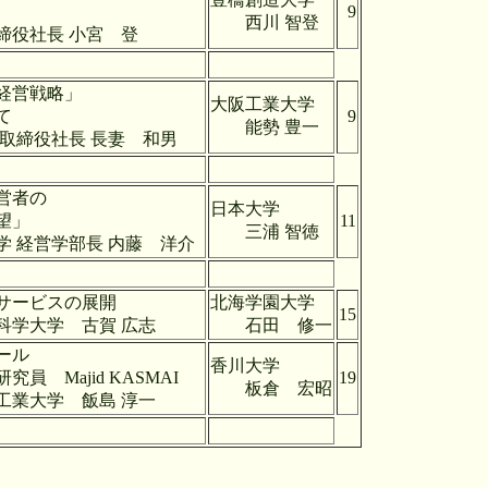
9
西川 智登
小宮 登
経営戦略」
大阪工業大学
て
9
能勢 豊一
役社長 長妻 和男
営者の
日本大学
望」
11
三浦 智徳
 内藤 洋介
サービスの展開
北海学園大学
15
賀 広志
石田 修一
対する新しいツール
香川大学
 KASMAI
19
板倉 宏昭
島 淳一