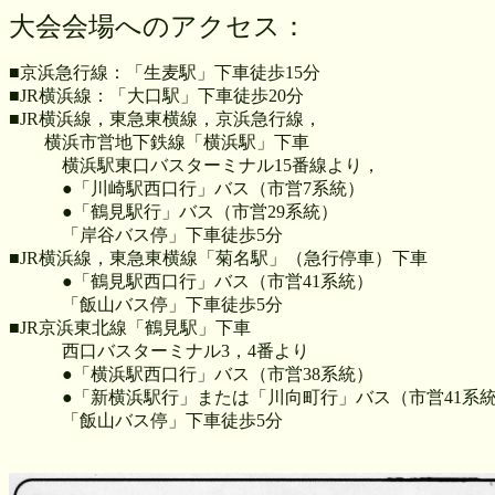
大会会場へのアクセス：
■京浜急行線：「生麦駅」下車徒歩15分
■JR横浜線：「大口駅」下車徒歩20分
■JR横浜線，東急東横線，京浜急行線，
横浜市営地下鉄線「横浜駅」下車
横浜駅東口バスターミナル15番線より，
●「川崎駅西口行」バス（市営7系統）
●「鶴見駅行」バス（市営29系統）
「岸谷バス停」下車徒歩5分
■JR横浜線，東急東横線「菊名駅」（急行停車）下車
●「鶴見駅西口行」バス（市営41系統）
「飯山バス停」下車徒歩5分
■JR京浜東北線「鶴見駅」下車
西口バスターミナル3，4番より
●「横浜駅西口行」バス（市営38系統）
●「新横浜駅行」または「川向町行」バス（市営41系
「飯山バス停」下車徒歩5分