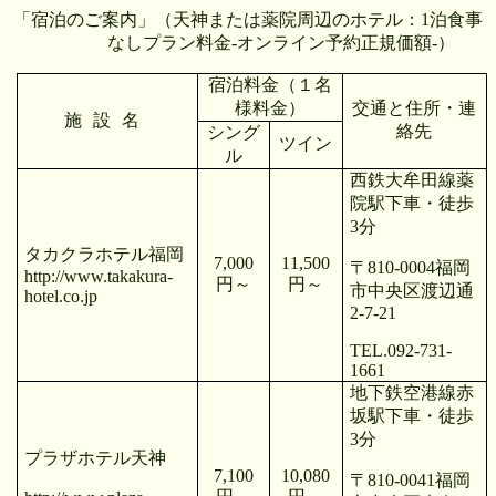
「宿泊のご案内」
（天神または薬院周辺のホテル：
1
泊食事
なしプラン料金
-
オンライン予約正規価額
-
）
宿泊料金（１名
様料金）
交通と住所・連
施設名
絡先
シング
ツイン
ル
西鉄大牟田線薬
院駅下車・徒歩
3
分
タカクラホテル福岡
7,000
11,500
〒
810-0004
福岡
http://www.takakura-
円～
円～
市中央区渡辺通
hotel.co.jp
2-7-21
TEL.092-731-
1661
地下鉄空港線赤
坂駅下車・徒歩
3
分
プラザホテル天神
7,100
10,080
〒
810-0041
福岡