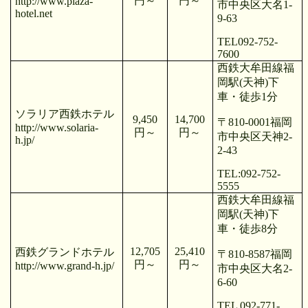
円～
円～
http://www.plaza-
市中央区大名
1-
hotel.net
9-63
TEL092-752-
7600
西鉄大牟田線福
岡駅
(
天神
)
下
車・徒歩
1
分
ソラリア西鉄ホテル
9,450
14,700
〒
810-0001
福岡
http://www.solaria-
円～
円～
市中央区天神
2-
h.jp/
2-43
TEL:092-752-
5555
西鉄大牟田線福
岡駅
(
天神
)
下
車・徒歩
8
分
12,705
25,410
西鉄グランドホテル
〒
810-8587
福岡
円～
円～
http://www.grand-h.jp/
市中央区大名
2-
6-60
TEL 092-771-