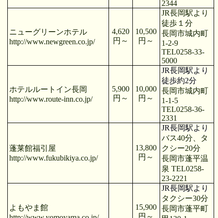
2344
JR
長岡駅より
徒歩１分
4,620
10,500
ニューグリーンホテル
長岡市城内町
円～
円～
http://www.newgreen.co.jp/
1-2-9
TEL0258-33-
5000
JR
長岡駅より
徒歩約
2
分
5,900
10,000
ホテルルートイン長岡
長岡市城内町
円～
円～
http://www.route-inn.co.jp/
1-1-5
TEL0258-36-
2331
JR
長岡駅より
バス
40
分、タ
13,800
蓬莱館福引屋
クシー
20
分
円～
http://www.fukubikiya.co.jp/
長岡市蓬平温
泉
TEL0258-
23-2221
JR
長岡駅より
タクシー
30
分
15,900
よもやま館
長岡市蓬平町
円～
http://www.yomoyama.co.jp/