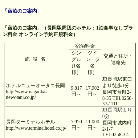
「宿泊のご案内」
「宿泊のご案内」（長岡駅周辺のホテル：1泊食事なしプラ
ン料金-オンライン予約正規料金）
宿泊料金
シン
ツイ
交通と住所・
施設名
グル
ン
(2
連絡先
(1
名
名
様）
様）
JR
長岡駅東口
ホテルニューオータニ長岡
より徒歩
1
分
9,817
17,902
http://www.nagaoka-
長岡市台町
2-
円～
円～
newotani.co.jp/
8-35 TEL0258-
37-1111
JR
長岡駅より
0
分
5.950
11.000
長岡ターミナルホテル
長岡市城内町
円
～
円～
http://www.terminalhotel.co.jp/
2-1-7
TEL0258-32-