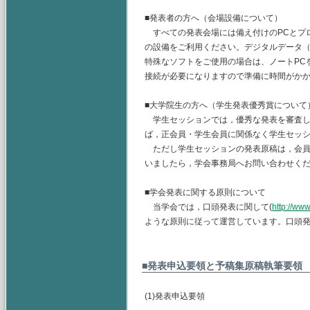
■発表者の方へ（会場設備について）
すべての発表会場には備え付けのPCとプ
の設備をご利用ください。デジタルデータ（
特殊なソフトをご使用の場合は、ノートPC
接続が必要になりますので準備に時間がか
■大学院生の方へ（学生発表優秀賞について
学生セッションでは，優秀な発表を審査し
ば，正会員・学生会員に関係なく学生セッ
ただし学生セッションの発表原稿は，会員
いましたら，学会事務局へお問い合わせく
■学会発表に関する原則について
当学会では，口頭発表に関して(
http://www
ような原則に従って運営しています。口頭
■発表申込要領と予稿集原稿執筆要領
(1)発表申込要領