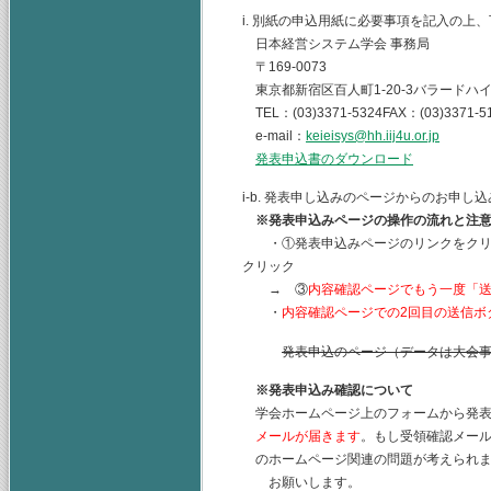
i. 別紙の申込用紙に必要事項を記入の上
日本経営システム学会 事務局
〒169-0073
東京都新宿区百人町1-20-3バラードハイ
TEL：(03)3371-5324FAX：(03)3371-5
e-mail：
keieisys@hh.iij4u.or.jp
発表申込書のダウンロード
i-b. 発表申し込みのページからのお申
※発表申込みページの操作の流れと注
・①発表申込みページのリンクをクリッ
クリック
→ ③
内容確認ページでもう一度「
・
内容確認ページでの2回目の送信ボ
発表申込のページ（データは大会
※発表申込み確認について
学会ホームページ上のフォームから発表
メールが届きます
。もし受領確認メー
のホームページ関連の問題が考えられま
お願いします。