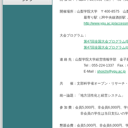
開催場所：山梨学院大学 〒400-8575 山
最寄り駅（JR中央線酒折駅，高速
http://www.ygu.ac.jp
大会プログラム：
第47回全国大会プログラム(Ex
第47回全国大会プログラム(pd
連 絡 先：山梨学院大学経営情報学部 金子
Tel：055-224-1337 Fax.：055
E-Mail：
shoichi@ygu.ac.jp
共 催：文部科学省オープン・リサーチ・
統一論題：「地方活性化と経営システム」
参 加 費：会員5,000円、非会員6,000円、
非会員の学生は当日支払いの学生会員
懇親会費：会員5,000円、非会員6,000円、学