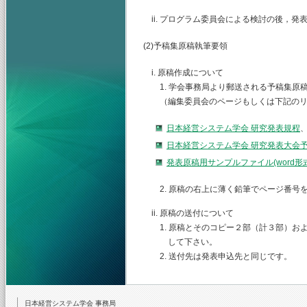
ii. プログラム委員会による検討の後，
(2)予稿集原稿執筆要領
i. 原稿作成について
1. 学会事務局より郵送される予稿集原
（編集委員会のページもしくは下記のリ
日本経営システム学会 研究発表規程
日本経営システム学会 研究発表大会
発表原稿用サンプルファイル(word
2. 原稿の右上に薄く鉛筆でページ番号
ii. 原稿の送付について
1. 原稿とそのコピー２部（計３部）お
して下さい。
2. 送付先は発表申込先と同じです。
日本経営システム学会 事務局