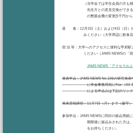
（当学会では学生会員の方も積極的に
先生方との意見交換ができる場とし
の懇親会費の変更[5千円から3千円]
昼 食：12月3日（土）および4日（日）
みください（大学周辺に飲食店等はほ
宿 泊 等：大学へのアクセスに便利な甲府
ください（JAMS NEWSの「宿泊
JAMS NEWS「アクセスおよび
発表申込：JAMS NEWS No.106の研
に学会事務局宛にFax.（03-3371
による申込みは下記のリンクからも
発表原稿締切：11月7日（月）まで（厳守
参加申込：JAMS NEWSに同封の振込用
期限後に振込みされた方は、当日
をお持ちください。