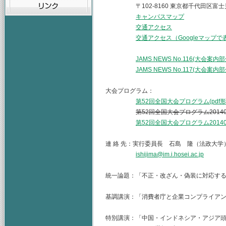
〒102-8160 東京都千代田区富士見2
キャンパスマップ
交通アクセス
交通アクセス（Googleマップで
JAMS NEWS No.116(大会案内
JAMS NEWS No.117(大会案内
大会プログラム：
第52回全国大会プログラム(pdf
第52回全国大会プログラム20140
第52回全国大会プログラム20140
連 絡 先：実行委員長 石島 隆（法政大学
ishijima@im.i.hosei.ac.jp
統一論題：「不正・改ざん・偽装に対応す
基調講演：「消費者庁と企業コンプラ
特別講演：「中国・インドネシア・アジア