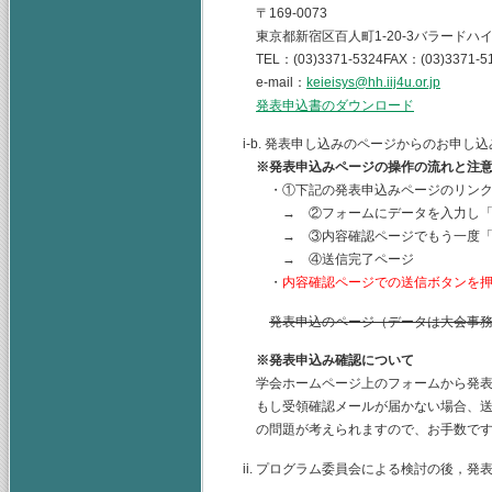
〒169-0073
東京都新宿区百人町1-20-3バラードハイ
TEL：(03)3371-5324FAX：(03)3371-5
e-mail：
keieisys@hh.iij4u.or.jp
発表申込書のダウンロード
i-b. 発表申し込みのページからのお申
※発表申込みページの操作の流れと注
・①下記の発表申込みページのリンク
→ ②フォームにデータを入力し「入
→ ③内容確認ページでもう一度「送
→ ④送信完了ページ
・
内容確認ページでの送信ボタンを
発表申込のページ（データは大会事
※発表申込み確認について
学会ホームページ上のフォームから発表
もし受領確認メールが届かない場合、送
の問題が考えられますので、お手数で
ii. プログラム委員会による検討の後，