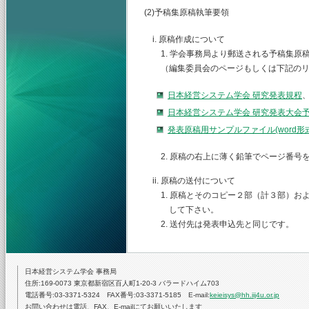
(2)予稿集原稿執筆要領
i. 原稿作成について
1. 学会事務局より郵送される予稿集原
（編集委員会のページもしくは下記のリ
日本経営システム学会 研究発表規程
日本経営システム学会 研究発表大会
発表原稿用サンプルファイル(word
2. 原稿の右上に薄く鉛筆でページ番号
ii. 原稿の送付について
1. 原稿とそのコピー２部（計３部）お
して下さい。
2. 送付先は発表申込先と同じです。
日本経営システム学会 事務局
住所:169-0073 東京都新宿区百人町1-20-3 バラードハイム703
電話番号:03-3371-5324 FAX番号:03-3371-5185 E-mail:
keieisys@hh.iij4u.or.jp
お問い合わせは電話、FAX、E-mailにてお願いいたします