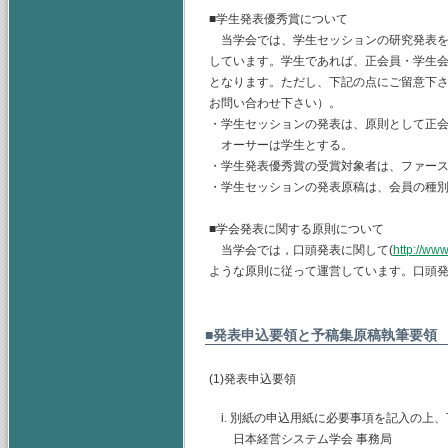
■学生発表優秀賞について
当学会では、学生セッションの研究発表を
しています。学生であれば、正会員・学生
となります。ただし、下記の点にご留意下
お問い合わせ下さい）。
・学生セッションの発表は、原則として正
オーサーは学生とする。
・学生発表優秀賞の受賞対象者は、ファー
・学生セッションの発表原稿は、会員の種別
■学会発表に関する原則について
当学会では，口頭発表に関して(
http://www
ような原則に従って運営しています。口頭
■発表申込要領と予稿集原稿執筆要領
(1)発表申込要領
i. 別紙の申込用紙に必要事項を記入の上
日本経営システム学会 事務局