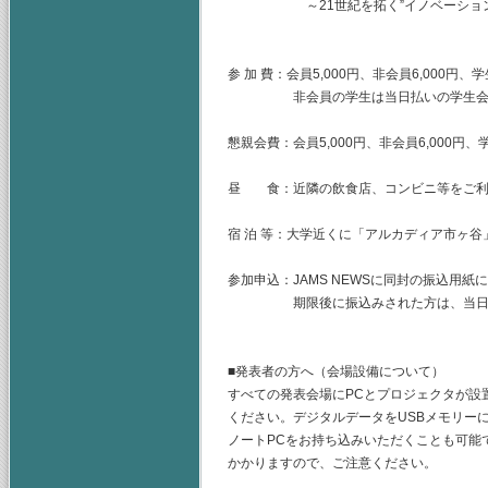
～21世紀を拓く”イノベーション”
南富士株式会社 代表
参 加 費：会員5,000円、非会員6,000円、
非会員の学生は当日払いの学生会員と同
懇親会費：会員5,000円、非会員6,000円、学
昼 食：近隣の飲食店、コンビニ等をご利
宿 泊 等：大学近くに「アルカディア市ヶ
参加申込：JAMS NEWSに同封の振込用
期限後に振込みされた方は、当日振込
■発表者の方へ（会場設備について）
すべての発表会場にPCとプロジェクタが設
ください。デジタルデータをUSBメモリー
ノートPCをお持ち込みいただくことも可能
かかりますので、ご注意ください。