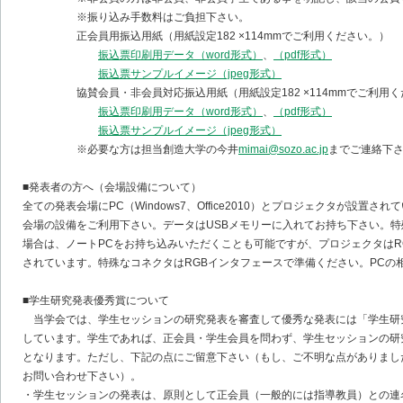
※振り込み手数料はご負担下さい。
正会員用振込用紙（用紙設定182 ×114mmでご利用ください。）
振込票印刷用データ（word形式）
、
（pdf形式）
振込票サンプルイメージ（jpeg形式）
協賛会員・非会員対応振込用紙（用紙設定182 ×114mmでご利用く
振込票印刷用データ（word形式）
、
（pdf形式）
振込票サンプルイメージ（jpeg形式）
※必要な方は担当創造大学の今井
mimai@sozo.ac.jp
までご連絡下
■発表者の方へ（会場設備について）
全ての発表会場にPC（Windows7、Office2010）とプロジェクタが設置さ
会場の設備をご利用下さい。データはUSBメモリーに入れてお持ち下さい。
場合は、ノートPCをお持ち込みいただくことも可能ですが、プロジェクタはR
されています。特殊なコネクタはRGBインタフェースで準備ください。PCの
■学生研究発表優秀賞について
当学会では、学生セッションの研究発表を審査して優秀な発表には「学生研
しています。学生であれば、正会員・学生会員を問わず、学生セッションの研
となります。ただし、下記の点にご留意下さい（もし、ご不明な点がありまし
お問い合わせ下さい）。
・学生セッションの発表は、原則として正会員（一般的には指導教員）との連