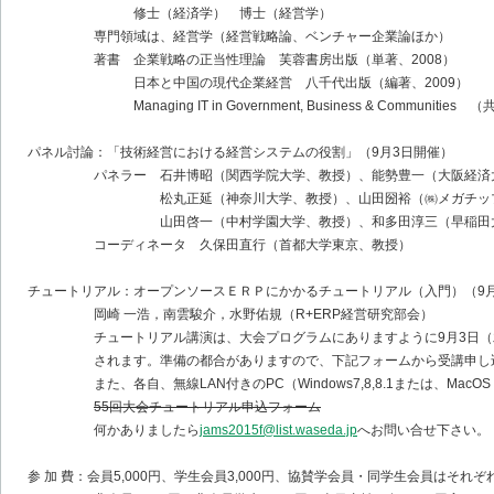
修士（経済学） 博士（経営学）
専門領域は、経営学（経営戦略論、ベンチャー企業論ほか）
著書 企業戦略の正当性理論 芙蓉書房出版（単著、2008）
日本と中国の現代企業経営 八千代出版（編著、2009）
Managing IT in Government, Business & Communities （共
パネル討論：「技術経営における経営システムの役割」（9月3日開催）
パネラー 石井博昭（関西学院大学、教授）、能勢豊一（大阪経済大
松丸正延（神奈川大学、教授）、山田圀裕（㈱メガチップ
山田啓一（中村学園大学、教授）、和多田淳三（早稲田大
コーディネータ 久保田直行（首都大学東京、教授）
チュートリアル：オープンソースＥＲＰにかかるチュートリアル（入門）（9
岡崎 一浩，南雲駿介，水野佑規（R+ERP経営研究部会）
チュートリアル講演は、大会プログラムにありますように9月3日（木）15
されます。準備の都合がありますので、下記フォームから受講申し込
また、各自、無線LAN付きのPC（Windows7,8,8.1または、MacOS
55回大会チュートリアル申込フォーム
何かありましたら
jams2015f@list.waseda.jp
へお問い合せ下さい。
参 加 費：会員5,000円、学生会員3,000円、協賛学会員・同学生会員はそれ