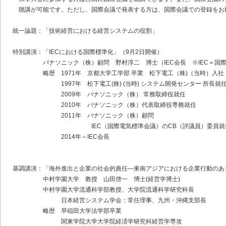
聴講が可能です。ただし、国際会議で発表する方は、国際会議での登録をお
統一論題：「技術経営における経営システムの役割」
特別講演：「IECにおける国際標準化」（9月2日開催）
パナソニック（株）顧問 野村淳二 博士（IEC会長 ※IEC＝国際
略歴 1971年 京都大学工学部 卒業 松下電工（株)（当時）入社
1997年 松下電工(株) (当時) システム開発センター 所長就
2009年 パナソニック（株） 常務取締役就任
2010年 パナソニック（株）代表取締役専務就任
2011年 パナソニック（株）顧問
IEC（国際電気標準会議）のCB（評議員）委員就
2014年～IEC会長
基調講演：「海外進出と企業の社会的責任―東南アジアにおける企業行動のあ
中村学園大学 教授 山田啓一 博士(経営学博士)
中村学園大学流通科学部教授、大学院流通科学研究科長
日本経営システム学会：常任理事、九州・沖縄支部長
略歴 早稲田大学法学部卒業
関東学院大学大学院経済学研究科経営学専攻