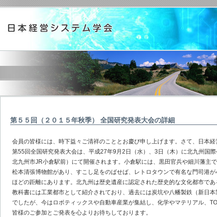
第５５回（２０１５年秋季） 全国研究発表大会の詳細
会員の皆様には、時下益々ご清祥のこととお慶び申し上げます。さて、日本経
第55回全国研究発表大会は、平成27年9月2日（水）、3日（木）に北九州国
北九州市JR小倉駅前）にて開催されます。小倉駅には、黒田官兵や細川藩主
松本清張博物館があり、すこし足をのばせば、レトロタウンで有名な門司港が
ほどの距離にあります。北九州は歴史遺産に認定された歴史的な文化都市であ
教科書には工業都市として紹介されており、過去には炭坑や八幡製鉄（新日本
でしたが、今はロボティックスや自動車産業が集結し、化学やマテリアル、TO
皆様のご参加とご発表を心よりお待ちしております。