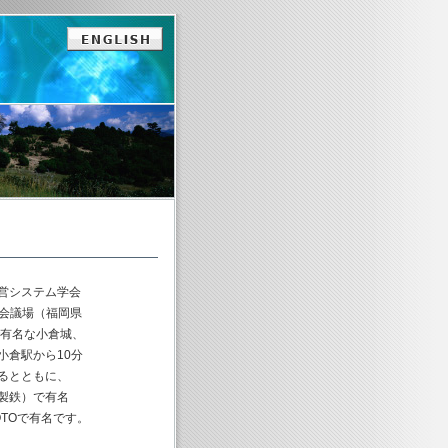
営システム学会
際会議場（福岡県
で有名な小倉城、
小倉駅から10分
るとともに、
製鉄）で有名
TOで有名です。