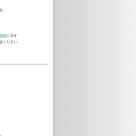
る。
html
)に示す
認ください。
い。