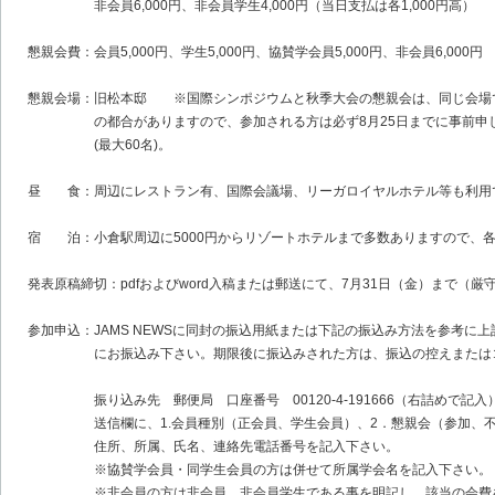
非会員6,000円、非会員学生4,000円（当日支払は各1,000円高）
懇親会費：会員5,000円、学生5,000円、協賛学会員5,000円、非会員6,000円
懇親会場：旧松本邸 ※国際シンポジウムと秋季大会の懇親会は、同じ会場
の都合がありますので、参加される方は必ず8月25日までに事前申し
(最大60名)。
昼 食：周辺にレストラン有、国際会議場、リーガロイヤルホテル等も利用
宿 泊：小倉駅周辺に5000円からリゾートホテルまで多数ありますので、
発表原稿締切：pdfおよびword入稿または郵送にて、7月31日（金）まで（
参加申込：JAMS NEWSに同封の振込用紙または下記の振込み方法を参考に上
にお振込み下さい。期限後に振込みされた方は、振込の控えまたはコ
振り込み先 郵便局 口座番号 00120-4-191666（右詰めで記入
送信欄に、1.会員種別（正会員、学生会員）、2．懇親会（参加、不
住所、所属、氏名、連絡先電話番号を記入下さい。
※協賛学会員・同学生会員の方は併せて所属学会名を記入下さい。
※非会員の方は非会員、非会員学生である事を明記し、該当の会費を