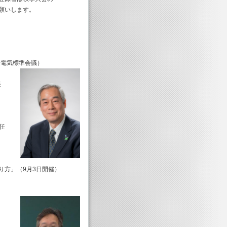
願いします。
電気標準会議）
任
任
り方」（9月3日開催）