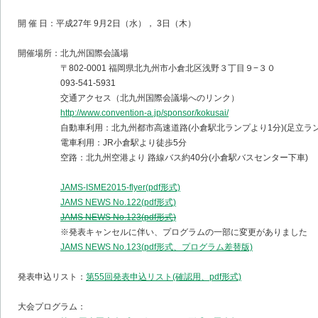
開 催 日：平成27年 9月2日（水）， 3日（木）
開催場所：北九州国際会議場
〒802-0001 福岡県北九州市小倉北区浅野３丁目９−３０
093-541-5931
交通アクセス（北九州国際会議場へのリンク）
http://www.convention-a.jp/sponsor/kokusai/
自動車利用：北九州都市高速道路(小倉駅北ランプより1分)(足立ラン
電車利用：JR小倉駅より徒歩5分
空路：北九州空港より 路線バス約40分(小倉駅バスセンター下車)
JAMS-ISME2015-flyer(pdf形式)
JAMS NEWS No.122(pdf形式)
JAMS NEWS No.123(pdf形式)
※発表キャンセルに伴い、プログラムの一部に変更がありました
JAMS NEWS No.123(pdf形式、プログラム差替版)
発表申込リスト：
第55回発表申込リスト(確認用、pdf形式)
大会プログラム：