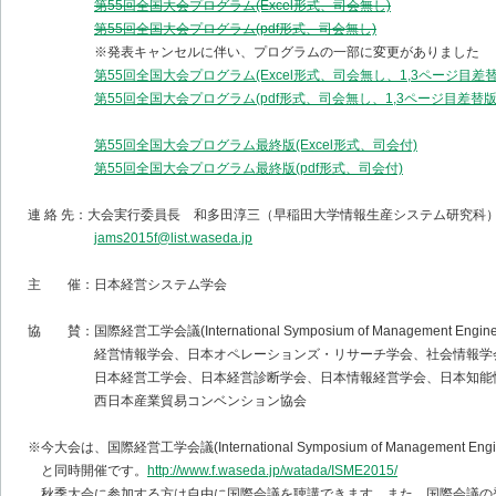
第55回全国大会プログラム(Excel形式、司会無し)
第55回全国大会プログラム(pdf形式、司会無し)
※発表キャンセルに伴い、プログラムの一部に変更がありました
第55回全国大会プログラム(Excel形式、司会無し、1,3ページ目差替
第55回全国大会プログラム(pdf形式、司会無し、1,3ページ目差替版
第55回全国大会プログラム最終版(Excel形式、司会付)
第55回全国大会プログラム最終版(pdf形式、司会付)
連 絡 先：大会実行委員長 和多田淳三（早稲田大学情報生産システム研究科
jams2015f@list.waseda.jp
主 催：日本経営システム学会
協 賛：国際経営工学会議(International Symposium of Management Enginee
経営情報学会、日本オペレーションズ・リサーチ学会、社会情報学会
日本経営工学会、日本経営診断学会、日本情報経営学会、日本知能情
西日本産業貿易コンベンション協会
※今大会は、国際経営工学会議(International Symposium of Management Engine
と同時開催です。
http://www.f.waseda.jp/watada/ISME2015/
秋季大会に参加する方は自由に国際会議を聴講できます。また、国際会議の