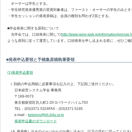
オーサーは学生とする。
・学生研究発表優秀賞の受賞対象者は、ファースト・オーサーの学生のみとす
・学生セッションの発表原稿は、会員の種別を問わず2頁とする。
■学会発表に関する原則について
当学会では、口頭発表に関して(
http://www.jams-web.jp/information/prerule.
ような原則に従って運営しています。口頭発表を申し込まれる前に，ぜひご確
■発表申込要領と予稿集原稿執筆要領
(1)発表申込要領
i. 別紙の申込用紙に必要事項を記入の上、下記宛ご送付ください。
日本経営システム学会 事務局
〒169-0073
東京都新宿区百人町1-20-3バラードハイム703
TEL：(03)3371-5324FAX：(03)3371-5185
e-mail：
keieisys@hh.iij4u.or.jp
発表申込書のダウンロード
i-b. 発表申し込みのページからのお申し込みは，以下の流れに従ってくださ