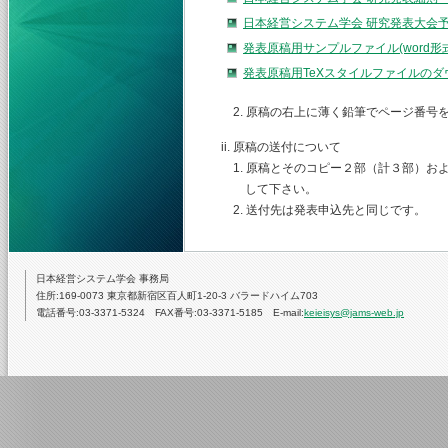
日本経営システム学会 研究発表大会
発表原稿用サンプルファイル(word
発表原稿用TeXスタイルファイルの
2. 原稿の右上に薄く鉛筆でページ番号
ii. 原稿の送付について
1. 原稿とそのコピー２部（計３部）お
して下さい。
2. 送付先は発表申込先と同じです。
日本経営システム学会 事務局
住所:169-0073 東京都新宿区百人町1-20-3 バラードハイム703
電話番号:03-3371-5324 FAX番号:03-3371-5185 E-mail:
keieisys@jams-web.jp