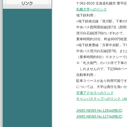
〒062-8520 北海道札幌市 豊平区西
札幌大学へのリンク
地下鉄利用：
○地下鉄南北線「澄川駅」下車の
中央バス西岡環状線[澄73]（西岡3条先回
澄川白石線[澄78]のいずれかで、「
乗車時間約10分、料金800円程度
○地下鉄東豊線「月寒中央駅」下車
中央バス澄川白石線[澄78]、または西
（乗車時間約9分）※タクシーでは乗車時
※「札大南門」のバス停で下車の場合
しれませんので、下記Webページ
自動車利用：
駐車スペースがあり利用可能ですが、
については、大学は責任を負いか
交通アクセスへのリンク
キャンパスマップへのリンク（pd
JAMS NEWS No.126(pdf形式)
JAMS NEWS No.127(pdf形式)