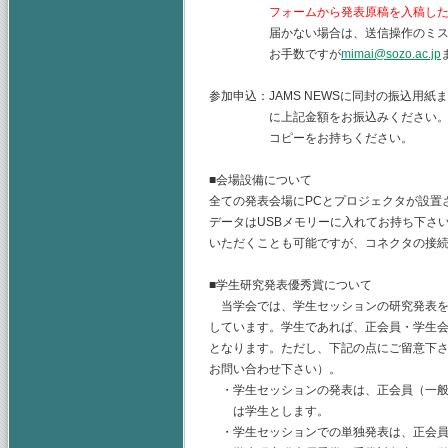
フォームから発表原稿を入稿し
届かない場合は、送信操作のミスやメ
お手数ですが
mimai@sozo.ac.jp
参加申込：JAMS NEWSに同封の振込用
に上記金額をお振込みください。期限
コピーをお持ちください。
■会場設備について
全ての発表会場にPCとプロジェクタが設置
データはUSBメモリーに入れてお持ち下さ
いただくことも可能ですが、コネクタの接
■学生研究発表優秀賞について
当学会では、学生セッションの研究発表を
しています。学生であれば、正会員・学生
となります。ただし、下記の点にご留意下
お問い合わせ下さい）。
・学生セッションの発表は、正会員（一般
は学生とします。
・学生セッションでの単独発表は、正会員