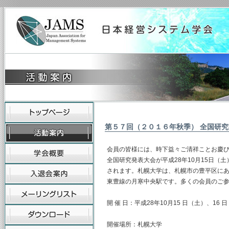
第５７回（２０１６年秋季） 全国研
会員の皆様には、時下益々ご清祥ことお慶び
全国研究発表大会が平成28年10月15日（
されます。札幌大学は、札幌市の豊平区に
東豊線の月寒中央駅です。多くの会員のご
開 催 日：平成28年10月15 日（土）、16 
開催場所：札幌大学