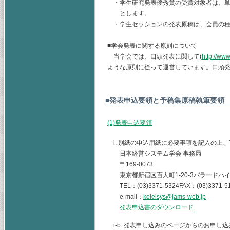
・学生研究発表優秀賞の受賞対象者は、単
とします。
・学生セッションの発表原稿は、会員の種
■学会発表に関する原則について
当学会では、口頭発表に関して(
http://www
ような原則に従って運営しています。口頭
■発表申込要領と予稿集原稿執筆要領
(1)発表申込要領
i. 別紙の申込用紙に必要事項を記入の上
日本経営システム学会 事務局
〒169-0073
東京都新宿区百人町1-20-3バラードハイ
TEL：(03)3371-5324FAX：(03)3371-5
e-mail：
keieisys@jams-web.jp
発表申込書のダウンロード
i-b. 発表申し込みのページからのお申