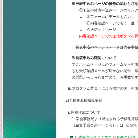
※発表申込みページの操作の流れと注
・①下記の発表申込みページのリンク
→ ②フォームにデータを入力し「入
→ ③内容確認ページでもう一度「送
→ ④送信完了ページ
・
内容確認ページでの送信ボタンを
発表申込のページ（データは大会事
※発表申込み確認について
学会ホームページ上のフォームから発表
もし受領確認メールが届かない場合、送
の問題が考えられますので、お手数で
ii. プログラム委員会による検討の後，
(2)予稿集原稿執筆要領
i. 原稿作成について
1. 学会事務局より郵送される予稿集原
（編集委員会のページもしくは下記のリ
日本経営システム学会 研究発表細則 