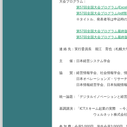
大会プログラム：
第57回全国大会プログラム(Exce
第57回全国大会プログラム(pdf
※タイトル、発表者等は申込時のデー
第57回全国大会プログラム最終版(
第57回全国大会プログラム最終版(
連 絡 先：実行委員長 堀江 育也（札幌大学
主 催：日本経営システム学会
協 賛：経営情報学会、社会情報学会、情
日本オペレーションズ・リサーチ学会
日本情報経営学会、日本知能情報ファ
統一論題：「デジタルイノベーションと経
基調講演：「ICTスキーム起業の実際 ～
ウェルネット株式会社 代表取
参 加 費：会員5,000円、学生会員3,0