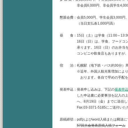
非会員6,000円、非会員学生4,000円
懇親会費：会員5,000円、学生会員3,000円、
（当日支払各1,000円高）
昼 食：15日（土）は学食（11:00～13:
16日（日）は、学食、フードコンビニ
承ります。16日（日）のお弁当をご希
コンビニや飲食店もありますが、事前
宿 泊：札幌駅（地下鉄・バス約30分）
※近年、外国人観光客増加により札幌
おります。各自で早めの手配をお
発表申込：発表申し込みは、下記の
発表申
した申込書に必要事項を記入の上、
へ、8月19日（金）までに送信してくだ
Fax.03-3371-5185にご送付い
原稿締切：pdfおよびword入稿または郵
57回大会発表原稿入稿フォーム