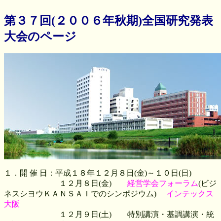
第３７回(２００６年秋期)全国研究発表
大会のページ
１．開 催 日：平成１８年１２月８日(金)～１０日(日)
１２月８日(金)
経営学会フォーラム
(ビジ
ネスシヨウＫＡＮＳＡＩでのシンポジウム)
インテックス
大阪
１２月９日(土) 特別講演・基調講演・統