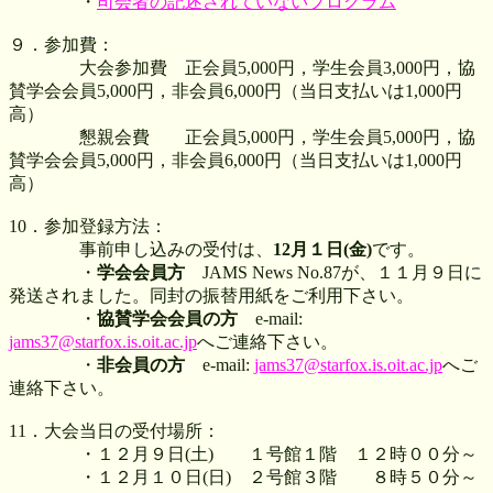
・
司会者の記述されていないプログラム
９．参加費：
大会参加費 正会員5,000円，学生会員3,000円，協
賛学会会員5,000円，非会員6,000円（当日支払いは1,000円
高）
懇親会費 正会員5,000円，学生会員5,000円，協
賛学会会員5,000円，非会員6,000円（当日支払いは1,000円
高）
10．参加登録方法：
事前申し込みの受付は、
12月１日(金)
です。
・
学会会員方
JAMS News No.87が、１１月９日に
発送されました。同封の振替用紙をご利用下さい。
・
協賛学会会員の方
e-mail:
jams37@starfox.is.oit.ac.jp
へご連絡下さい。
・
非会員の方
e-mail:
jams37@starfox.is.oit.ac.jp
へご
連絡下さい。
11．大会当日の受付場所：
・１２月９日(土) １号館１階 １２時００分～
・１２月１０日(日) ２号館３階 ８時５０分～