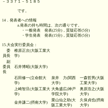
－３３７１－５１８５
です。
14．発表者への情報
a.発表の持ち時間は、次の通りです。
・一般発表 発表(25分)，質疑応答(5分)
・学生発表 発表(15分)，質疑応答(5分)
15.大会実行委員会：
委
椎原正次(大阪工業大
員長
学)
副
委員
石井博昭(大阪大学)
長
石田修一(立命館大
泉井 力(関西
一森哲男(大阪
学)
大学)
工業大学)
上崎智旦(大阪工業大
大角盛広(神戸
奥原浩之(大阪
学)
学院大学)
大学)
栗山仙之助(大
久保貞也(摂南
金井謙二(摂南大学)
阪工業大学)
大学)