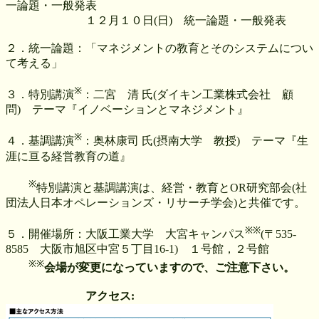
一論題・一般発表
１２月１０日(日) 統一論題・一般発表
２．統一論題：「マネジメントの教育とそのシステムについ
て考える」
※
３．特別講演
：二宮 清 氏(ダイキン工業株式会社 顧
問) テーマ『イノベーションとマネジメント』
※
４．基調講演
：奥林康司 氏(摂南大学 教授) テーマ『生
涯に亘る経営教育の道』
※
特別講演と基調講演は、経営・教育とOR研究部会(社
団法人日本オペレーションズ・リサーチ学会)と共催です。
※※
５．開催場所：大阪工業大学 大宮キャンパス
(〒535-
8585 大阪市旭区中宮５丁目16-1) １号館，２号館
※※
会場が変更になっていますので、ご注意下さい。
アクセス: