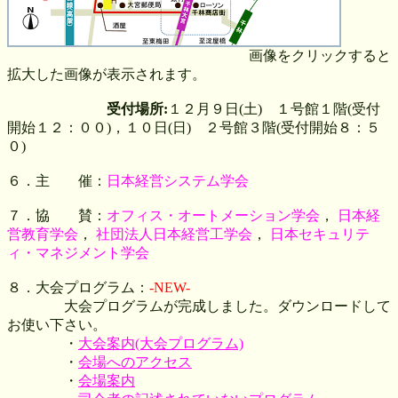
画像をクリックすると
拡大した画像が表示されます。
受付場所:
１２月９日(土) １号館１階(受付
開始１２：００)，１０日(日) ２号館３階(受付開始８：５
０)
６．主 催：
日本経営システム学会
７．協 賛：
オフィス・オートメーション学会
，
日本経
営教育学会
，
社団法人日本経営工学会
，
日本セキュリテ
ィ・マネジメント学会
８．大会プログラム：
-NEW-
大会プログラムが完成しました。ダウンロードして
お使い下さい。
・
大会案内(大会プログラム)
・
会場へのアクセス
・
会場案内