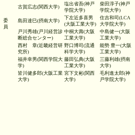
塩出省吾(神戸
柴田淳子(神戸
古賀広志(関西大学)
学院大学)
学院大学)
下左近多喜男
住吉和司(LCA
委
島田達巳(摂南大学)
(大阪工業大学)
大学院大学)
員
戸川秀雄(戸川経営診
中桐大壽(大阪
中島健一(大阪
断総合センター)
工業大学)
工業大学)
西村 章(近畿経営研
野口博司(流通
能勢 豊一(大阪
究所)
科学大学)
工業大学)
福井幸男(関西学院大
藤田弘典(大阪
三藤利雄(摂南
学)
工業大学)
大学)
皆川健多郎(大阪工業
宮下文彬(関西
毛利進太郎(神
大学)
大学)
戸学院大学)