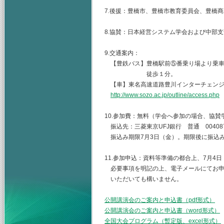
7.後援：豊橋市、豊橋市教育委員会、豊橋
8.協賛：日本経営システム学会および中部
9.交通案内：
【豊鉄バス】豊橋駅前⑤番乗り場より乗車（
徒歩１分。
【車】東名高速道路豊川インターチェンジ
http://www.sozo.ac.jp/outline/access.php
10.参加費：無料（学会へ参加の場合、協賛学会
振込先：三菱東京UFJ銀行 普通 0040
振込み期限7月3日（金）。期限後に振込
11.参加申込：資料等準備の都合上、7月4
必要事項を明記の上、電子メールにてお申
いただいても構いません。
公開講演会のご案内と申込書（pdf形式）
公開講演会のご案内と申込書（word形式）
全国大会プログラム（暫定版、excel形式）