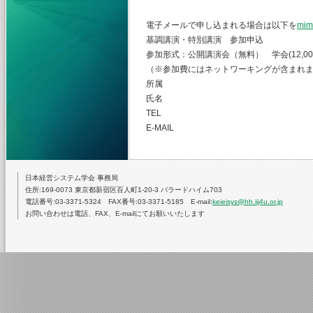
電子メールで申し込まれる場合は以下を
mim
基調講演・特別講演 参加申込
参加形式：公開講演会（無料） 学会(12,
（※参加費にはネットワーキングが含まれ
所属 （協賛学会名
氏名
TEL
E-MAIL
日本経営システム学会 事務局
住所:169-0073 東京都新宿区百人町1-20-3 バラードハイム703
電話番号:03-3371-5324 FAX番号:03-3371-5185 E-mail:
keieisys@hh.iij4u.or.jp
お問い合わせは電話、FAX、E-mailにてお願いいたします