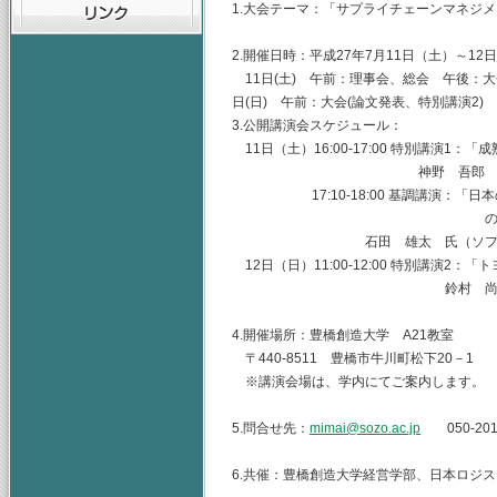
1.大会テーマ：「サプライチェーンマネジ
2.開催日時：平成27年7月11日（土）～12
11日(土) 午前：理事会、総会 午後：大
日(日) 午前：大会(論文発表、特別講演2)
3.公開講演会スケジュール：
11日（土）16:00-17:00 特別講演1
神野 吾郎 氏（株式会社サ
17:10-18:00 基調講演：「日本
のデジタルソサエ
石田 雄太 氏（ソフトバンク株
12日（日）11:00-12:00 特別講演2：
鈴村 尚久 氏（株式会社
4.開催場所：豊橋創造大学 A21教室
〒440-8511 豊橋市牛川町松下20－1
※講演会場は、学内にてご案内します。
5.問合せ先：
mimai@sozo.ac.jp
050-2017
6.共催：豊橋創造大学経営学部、日本ロジ