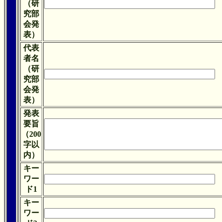
（研
究部
会発
表）
代表
者名
（研
究部
会発
表）
発表
要旨
（200
字以
内）
キー
ワー
ド1
キー
ワー