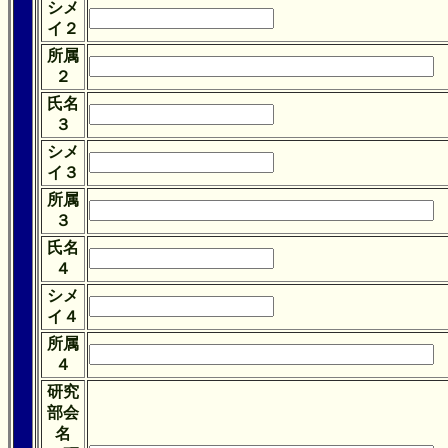
シメ
イ２
所属
２
氏名
３
シメ
イ３
所属
３
氏名
４
シメ
イ４
所属
４
研究
部会
名