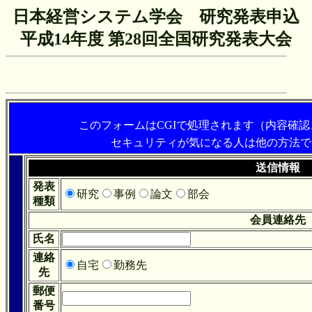
日本経営システム学会 研究発表申込
平成14年度 第28回全国研究発表大会
このフォームはCGIで処理されます（内容確
セキュリティが気になる人は他の方法で
送信情報
発表
研究
事例
論文
部会
種類
会員連絡先
氏名
連絡
自宅
勤務先
先
郵便
番号