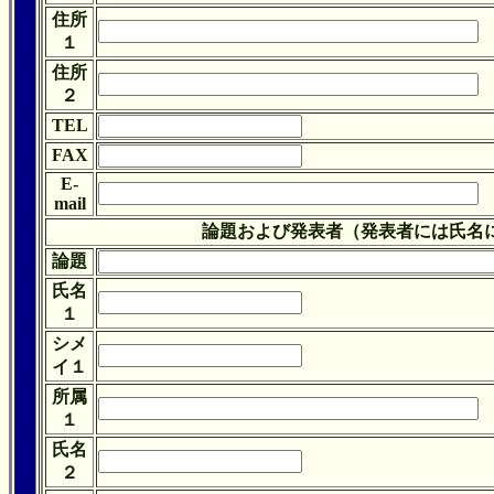
住所
１
住所
２
TEL
FAX
E-
mail
論題および発表者（発表者には氏名
論題
氏名
１
シメ
イ１
所属
１
氏名
２