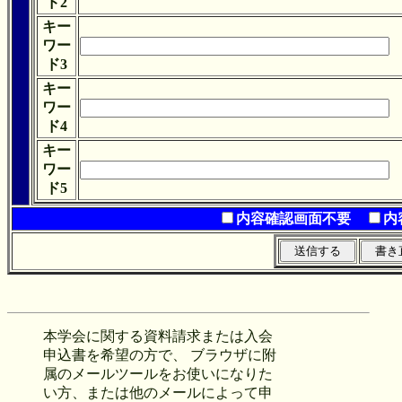
ド2
キー
ワー
ド3
キー
ワー
ド4
キー
ワー
ド5
内容確認画面不要
内
本学会に関する資料請求または入会
申込書を希望の方で、 ブラウザに附
属のメールツールをお使いになりた
い方、または他のメールによって申