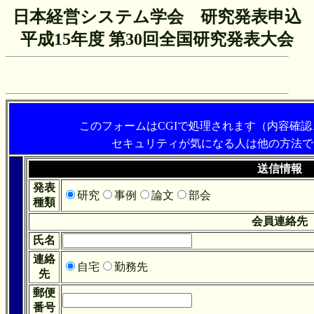
日本経営システム学会 研究発表申込
平成15年度 第30回全国研究発表大会
このフォームはCGIで処理されます（内容確
セキュリティが気になる人は他の方法で
送信情報
発表
研究
事例
論文
部会
種類
会員連絡先
氏名
連絡
自宅
勤務先
先
郵便
番号