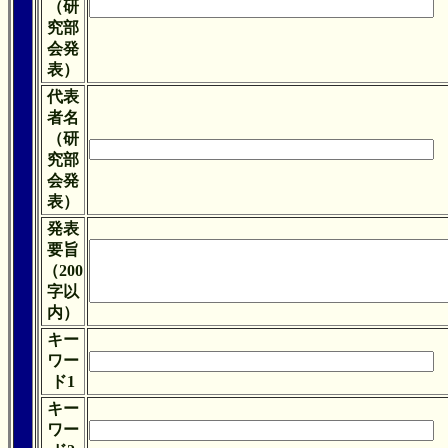
（研
究部
会発
表）
代表
者名
（研
究部
会発
表）
発表
要旨
（200
字以
内）
キー
ワー
ド1
キー
ワー