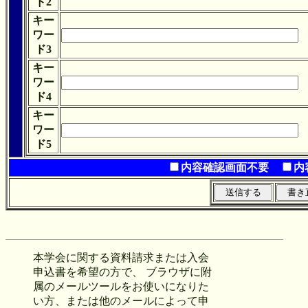
ド2
キー
ワー
ド3
キー
ワー
ド4
キー
ワー
ド5
内容確認画面不要
内
本学会に関する資料請求または入会
申込書を希望の方で、 ブラウザに附
属のメールツールをお使いになりた
い方、または他のメールによって申