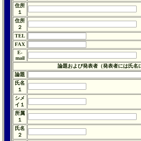
住所
１
住所
２
TEL
FAX
E-
mail
論題および発表者（発表者には氏名
論題
氏名
１
シメ
イ１
所属
１
氏名
２