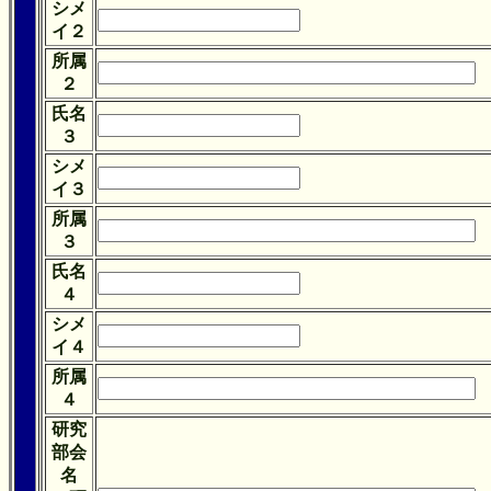
シメ
イ２
所属
２
氏名
３
シメ
イ３
所属
３
氏名
４
シメ
イ４
所属
４
研究
部会
名