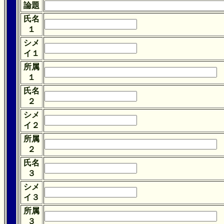
論題
氏名
１
シメ
イ１
所属
１
氏名
２
シメ
イ２
所属
２
氏名
３
シメ
イ３
所属
３