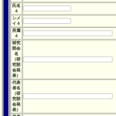
氏名
４
シメ
イ４
所属
４
研究
部会
名
（研
究部
会発
表）
代表
者名
（研
究部
会発
表）