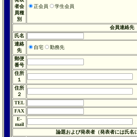
者会
正会員
学生会員
員種
別
会員連絡先
氏名
連絡
自宅
勤務先
先
郵便
番号
住所
１
住所
２
TEL
FAX
E-
mail
論題および発表者（発表者には氏名