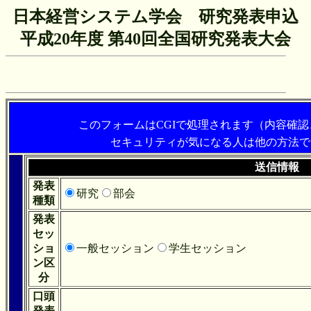
日本経営システム学会 研究発表申込
平成20年度 第40回全国研究発表大会
このフォームはCGIで処理されます（内容確
セキュリティが気になる人は他の方法で
送信情報
発表
研究
部会
種類
発表
セッ
ショ
一般セッション
学生セッション
ン区
分
口頭
発表