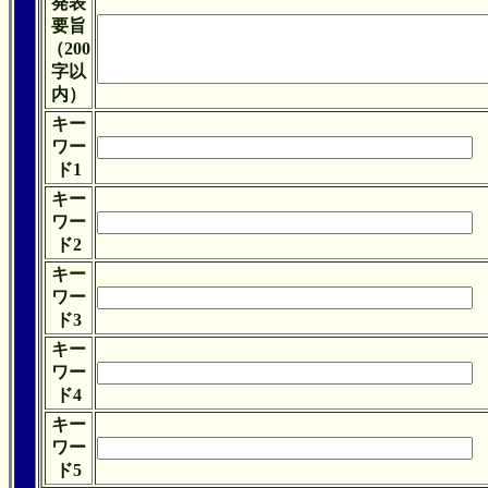
発表
要旨
（200
字以
内）
キー
ワー
ド1
キー
ワー
ド2
キー
ワー
ド3
キー
ワー
ド4
キー
ワー
ド5