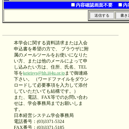
内容確認画面不要
内
本学会に関する資料請求または入会
申込書を希望の方で、 ブラウザに附
属のメールツールをお使いになりた
い方、または他のメールによって申
し込みたい方は、住所、氏名、TEL
等を
keieisys@hh.iij4u.or.jp
まで御連絡
下さい。 （ワードファイルをダウン
ロードして必要事項を入力して添付
していただいても結構です。）
また、電話、FAX等でのお問い合わ
せは、学会事務局までお願いしま
す。
日本経営システム学会事務局
電話番号：(03)3371-5324
FAX番号：(03)3371-5185