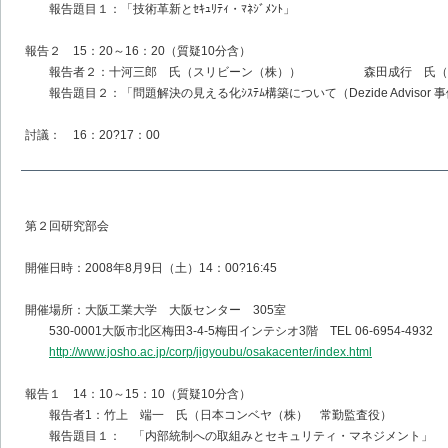
報告題目１：「技術革新とｾｷｭﾘﾃｨ・ﾏﾈｼﾞﾒﾝﾄ」
報告２ 15：20～16：20（質疑10分含）
報告者２：十河三郎 氏（スリビーン（株）） 森田成行 氏（ジ
報告題目２：「問題解決の見える化ｼｽﾃﾑ構築について（Dezide Advisor 
討議： 16：20?17：00
第２回研究部会
開催日時：2008年8月9日（土）14：00?16:45
開催場所：大阪工業大学 大阪センター 305室
530-0001大阪市北区梅田3-4-5梅田インテシオ3階 TEL 06-6954-4932
http://www.josho.ac.jp/corp/jigyoubu/osakacenter/index.html
報告１ 14：10～15：10（質疑10分含）
報告者1：竹上 端一 氏（日本コンベヤ（株） 常勤監査役）
報告題目１： 「内部統制への取組みとセキュリティ・マネジメント」