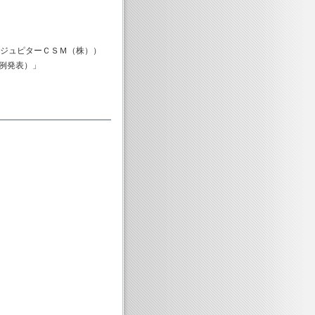
ュピターＣＳＭ（株））
事例発表）」