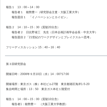
報告１ 13：00～14：00
報告者１ 能勢豊一（研究部会主査・大阪工業大学）
報告題目１ 「イノベーションとカイゼン」
報告２ 14：10～15：30（質疑20分含）
報告者２ 日比野省三 先生（日本企画計画学会会長・中京大学）
報告題目２「21世紀のワークデザインとブレイクスルー思考」
フリーディスカッション 15：40～16：40
第３回研究部会
開催日時：2008年９月10日（水）14：00?17:00
開催場所：東京ガス（株）本社ビル27階 東京都港区海岸1-5-20
集合時間と場所：13：50 東京ガス本社１階受付
報告１ 14：00～15：00（質疑10分含）
報告者1：能勢豊一 （大阪工業大学教授）