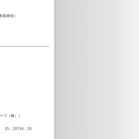
表取締役）
ープ（株））
5：20?16：20