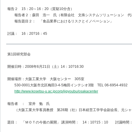
報告２ 15：20～16：20（質疑10分含）
報告者２：森田 浩一 氏（有限会社 文殊システムソリューション 代
報告題目２： 「食品業界におけるリスクとイノベーション」
討議： 16：20?16：45
第1回研究部会
開催日時：2008年6月21日（土）14：10?16:30
開催場所：大阪工業大学 大阪センター 305室
530-0001大阪市北区梅田3-4-5梅田インテシオ3階 TEL 06-6954-4932
http://www.kosetsu-u.ac.jpcorp/jigyoubu/osakacenter
報告者 ： 室井 勉 氏
（大阪工業大学客員教授 第28期（社）日本経営工学学会副会長、元シャ
題目： 「ＭＯＴの今後の展開」 講演時間： 14：10?15：10 討議時間： 1