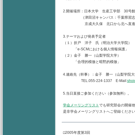
2.開催場所：日本大学 生産工学部 30号
（津田沼キャンパス：千葉県習志野市泉
京成大久保 北口から北へ直進 
3.テーマおよび発表予定者
（１）折戸 洋子 氏（明治大学大学院）
「e-SCMにおける個人情報保護」
（２）金子 勝一（山梨学院大学）
「合理的模倣と暗黙的模倣」
4.連絡先（幹事）：金子 勝一（山梨学院
TEL.055-224-1337 E-Mail:
shoi
5.当日直接ご参加ください（参加無料）。
学会メーリングリスト
でも研究部会の開催
是非学会メーリングリストへご登録くださ
□2005年度第3回