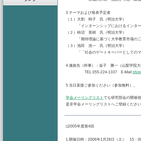
3.テーマおよび発表予定者
（１）大割 時子 氏（明治大学）
「インターンシップにおけるインター
（２）柿沼 英樹 氏（明治大学）
「期待理論に基づく大学教育市場の二
（３）池田 洸一 氏（明治大学）
「「社会のゲートキーパーとしてのマ
4.連絡先（幹事）：金子 勝一（山梨学院
TEL.055-224-1337 E-Mail:
shoi
5.当日直接ご参加ください（参加無料）。
学会メーリングリスト
でも研究部会の開催
是非学会メーリングリストへご登録くださ
□2005年度第4回
1.開催日時：2006年1月28日（土） 15：00