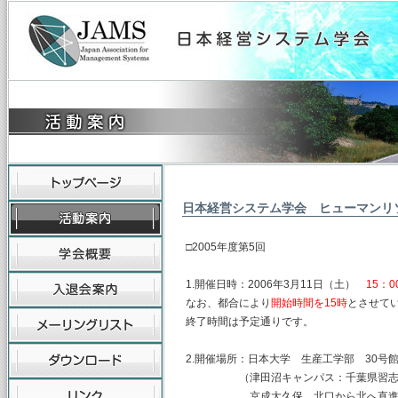
日本経営システム学会 ヒューマンリ
□2005年度第5回
1.開催日時：2006年3月11日（土）
15：0
なお、都合により
開始時間を15時
とさせて
終了時間は予定通りです。
2.開催場所：日本大学 生産工学部 30号
（津田沼キャンパス：千葉県習志野市泉
京成大久保 北口から北へ直進 