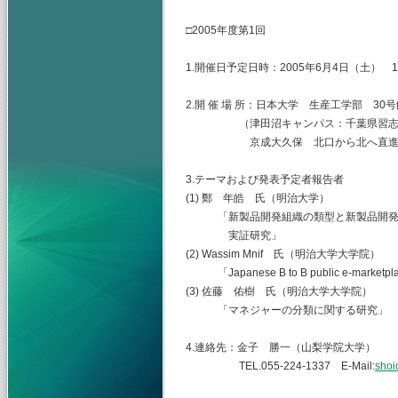
□2005年度第1回
1.開催日予定日時：2005年6月4日（土） 15
2.開 催 場 所：日本大学 生産工学部 30
（津田沼キャンパス：千葉県習志野市泉
京成大久保 北口から北へ直進 
3.テーマおよび発表予定者報告者
(1) 鄭 年皓 氏（明治大学）
「新製品開発組織の類型と新製品開発
実証研究」
(2) Wassim Mnif 氏（明治大学大学院）
「Japanese B to B public e-marketpla
(3) 佐藤 佑樹 氏（明治大学大学院）
「マネジャーの分類に関する研究」
4.連絡先：金子 勝一（山梨学院大学）
TEL.055-224-1337 E-Mail:
shoi