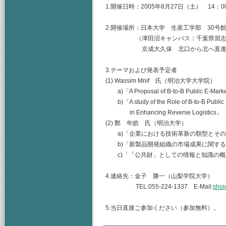
1.開催日時：2005年8月27日（土） 14：00
2.開催場所：日本大学 生産工学部 30号
（津田沼キャンパス：千葉県習志野市泉
京成大久保 北口から北へ直進 
3.テーマおよび発表予定者
(1) Wassim Mnif 氏（明治大学大学院）
a)「A Proposal of B-to-B Public E-Mark
b)「A study of the Role of B-to-B Public
in Enhancing Reverse Logistics」
(2) 鄭 年皓 氏（明治大学）
a)「企業における技術革新の類型とその
b)「新製品開発組織の市場成果に関する
c)「「公共財」としての情報と知識の概
4.連絡先：金子 勝一（山梨学院大学）
TEL.055-224-1337 E-Mail:
shoi
5.当日直接ご参加ください（参加無料）。