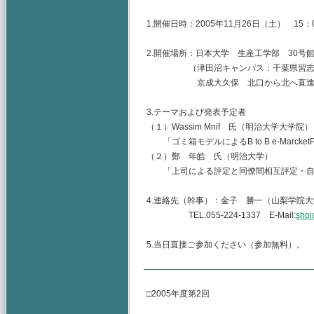
1.開催日時：2005年11月26日（土） 15：0
2.開催場所：日本大学 生産工学部 30号
（津田沼キャンパス：千葉県習志野市泉
京成大久保 北口から北へ直進 
3.テーマおよび発表予定者
（１）Wassim Mnif 氏（明治大学大学院）
「ゴミ箱モデルによるB to B e-Marcket
（２）鄭 年皓 氏（明治大学）
「上司による評定と同僚間相互評定・自
4.連絡先（幹事）：金子 勝一（山梨学院
TEL.055-224-1337 E-Mail:
shoi
5.当日直接ご参加ください（参加無料）。
□2005年度第2回