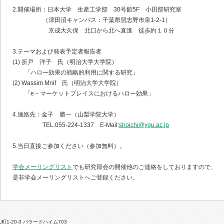
2.開催場所：日本大学 生産工学部 30号館5F 小田部研究室
（津田沼キャンパス：千葉県習志野市泉1-2-1）
京成大久保 北口から北へ直進 徒歩約１０分
3.テーマおよび発表予定者報告者
(1) 折戸 洋子 氏（明治大学大学院）
「ハロー効果の戦略的利用に関する研究」
(2) Wassim Mnif 氏（明治大学大学院）
「e－マーケットプレイスにおけるハロー効果」
4.連絡先：金子 勝一（山梨学院大学）
TEL.055-224-1337 E-Mail:
shoichi@ygu.ac.jp
5.当日直接ご参加ください（参加無料）。
学会メーリングリスト
でも研究部会の開催他のご連絡をしておりますので、
是非学会メーリングリストへご登録ください。
人町1-20-3 バラードハイム703