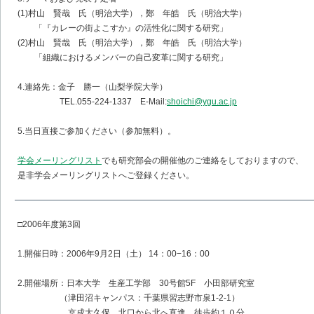
(1)村山 賢哉 氏（明治大学），鄭 年皓 氏（明治大学）
「『カレーの街よこすか』の活性化に関する研究」
(2)村山 賢哉 氏（明治大学），鄭 年皓 氏（明治大学）
「組織におけるメンバーの自己変革に関する研究」
4.連絡先：金子 勝一（山梨学院大学）
TEL.055-224-1337 E-Mail:
shoichi@ygu.ac.jp
5.当日直接ご参加ください（参加無料）。
学会メーリングリスト
でも研究部会の開催他のご連絡をしておりますので、
是非学会メーリングリストへご登録ください。
□2006年度第3回
1.開催日時：2006年9月2日（土） 14：00−16：00
2.開催場所：日本大学 生産工学部 30号館5F 小田部研究室
（津田沼キャンパス：千葉県習志野市泉1-2-1）
京成大久保 北口から北へ直進 徒歩約１０分