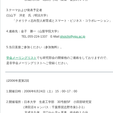
3.テーマおよび発表予定者
(1)山下 洋史 氏（明治大学）
「クオリティ志向型人材育成とスマート・ビジネス・コラボレーション」
4.連絡先：金子 勝一（山梨学院大学）
TEL.055-224-1337 E-Mail:
shoichi@ygu.ac.jp
5.当日直接ご参加ください（参加無料）。
学会メーリングリスト
でも研究部会の開催他のご連絡をしておりますので、
是非学会メーリングリストへご登録ください。
□2006年度第2回
1.開催日時：2006年6月24日（土） 15：00−17：00
2.開催場所：日本大学 生産工学部 30号館5F 小田部研究室
（津田沼キャンパス：千葉県習志野市泉1-2-1）
京成大久保 北口から北へ直進 徒歩約１０分