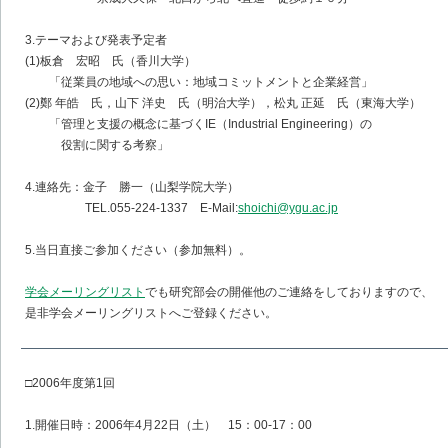
3.テーマおよび発表予定者
(1)板倉 宏昭 氏（香川大学）
「従業員の地域への思い：地域コミットメントと企業経営」
(2)鄭 年皓 氏，山下 洋史 氏（明治大学），松丸 正延 氏（東海大学）
「管理と支援の概念に基づくIE（Industrial Engineering）の
役割に関する考察」
4.連絡先：金子 勝一（山梨学院大学）
TEL.055-224-1337 E-Mail:
shoichi@ygu.ac.jp
5.当日直接ご参加ください（参加無料）。
学会メーリングリスト
でも研究部会の開催他のご連絡をしておりますので、
是非学会メーリングリストへご登録ください。
□2006年度第1回
1.開催日時：2006年4月22日（土） 15：00-17：00