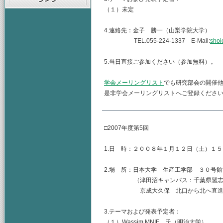
（１）未定
4.連絡先：金子 勝一（山梨学院大学）
TEL.055-224-1337 E-Mail:
shoi
5.当日直接ご参加ください（参加無料）。
学会メーリングリスト
でも研究部会の開催
是非学会メーリングリストへご登録くださ
□2007年度第5回
1.日 時：２００８年１月１２日（土）１
2.場 所：日本大学 生産工学部 ３０号
（津田沼キャンパス：千葉県習志野市泉
京成大久保 北口から北へ直進 
3.テーマおよび発表予定者：
（１）Wassim MNIF 氏（明治大学）