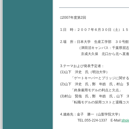
□2007年度第2回
1.日 時：２００７年６月３０日（土）１
2.場 所：日本大学 生産工学部 ３０号
（津田沼キャンパス：千葉県習志野市泉
京成大久保 北口から北へ直進 
3.テーマおよび発表予定者：
(1)山下 洋史 氏（明治大学）
「ゲートキーパーとブリッジに関する
(2)山下 洋史 氏，鄭 年皓 氏，村山 
「終身雇用モデルの利点と欠点」
(3)村山 賢哉 氏，鄭 年皓 氏，山下 
「転職モデルの採用コストと退
4.連絡先：金子 勝一（山梨学院大学）
TEL.055-224-1337 E-Mail:
shoi