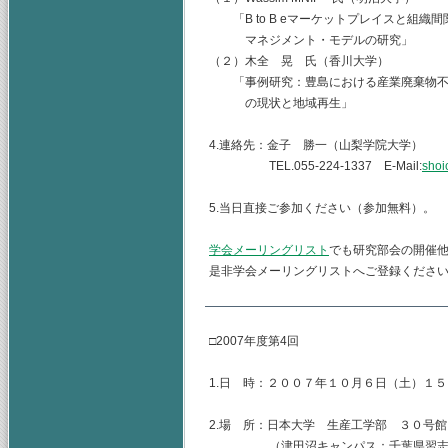
「B to B eマーケットプレイスと組織
マネジメント・モデルの研
（２）木全 晃 氏（香川大学）
「事例研究：豊島における産業廃棄物不
の現状と地域再生」
4.連絡先：金子 勝一（山梨学院大学）
TEL.055-224-1337 E-Mail:
shoi
5.当日直接ご参加ください（参加無料）。
学会メーリングリスト
でも研究部会の開催
是非学会メーリングリストへご登録くださ
□2007年度第4回
1.日 時：２００７年１０月６日（土）１
2.場 所：日本大学 生産工学部 ３０号
（津田沼キャンパス：千葉県習志野市泉