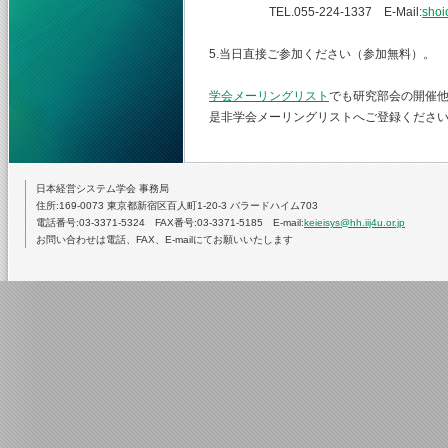
TEL.055-224-1337 E-Mail:
shoi
5.当日直接ご参加ください（参加無料）。
学会メーリングリスト
でも研究部会の開催
是非学会メーリングリストへご登録くださ
日本経営システム学会 事務局
住所:169-0073 東京都新宿区百人町1-20-3 バラードハイム703
電話番号:03-3371-5324 FAX番号:03-3371-5185 E-mail:
keieisys@hh.iij4u.or.jp
お問い合わせは電話、FAX、E-mailにてお願いいたします