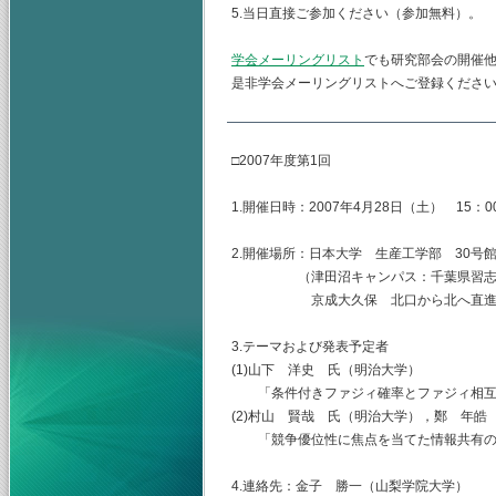
5.当日直接ご参加ください（参加無料）。
学会メーリングリスト
でも研究部会の開催
是非学会メーリングリストへご登録くださ
□2007年度第1回
1.開催日時：2007年4月28日（土） 15：00
2.開催場所：日本大学 生産工学部 30号
（津田沼キャンパス：千葉県習志野市泉
京成大久保 北口から北へ直進 
3.テーマおよび発表予定者
(1)山下 洋史 氏（明治大学）
「条件付きファジィ確率とファジィ相互
(2)村山 賢哉 氏（明治大学），鄭 年皓
「競争優位性に焦点を当てた情報共有の
4.連絡先：金子 勝一（山梨学院大学）