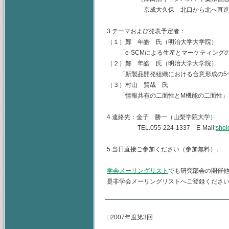
京成大久保 北口から北へ直進 
3.テーマおよび発表予定者：
（１）鄭 年皓 氏（明治大学大学院）
「e-SCMによる生産とマーケティング
（２）鄭 年皓 氏（明治大学大学院）
「新製品開発組織における合意形成の5
（３）村山 賢哉 氏
「情報共有の二面性とM機能の
4.連絡先：金子 勝一（山梨学院大学）
TEL.055-224-1337 E-Mail:
shoi
5.当日直接ご参加ください（参加無料）。
学会メーリングリスト
でも研究部会の開催
是非学会メーリングリストへご登録くださ
□2007年度第3回