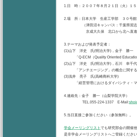
1.日 時：２００７年８月２１日（火）１
2.場 所：日本大学 生産工学部 ３０号
（津田沼キャンパス：千葉県習志野市泉
京成大久保 北口から北へ直進 
3.テーマおよび発表予定者：
(1)山下 洋史 氏(明治大学)，金子 勝一
「Q-ECM（Quality Oriented Educ
(2)山下 洋史 氏(明治大学)，石川 幸千
「アンチエージング」の概念に関する
(3)浅井 亮子 氏(高崎商科大学)
「経営管理におけるダイバシティ・マ
4.連絡先：金子 勝一（山梨学院大学）
TEL.055-224-1337 E-Mail:
shoi
5.当日直接ご参加ください（参加無料）。
学会メーリングリスト
でも研究部会の開催
是非学会メーリングリストへご登録くださ