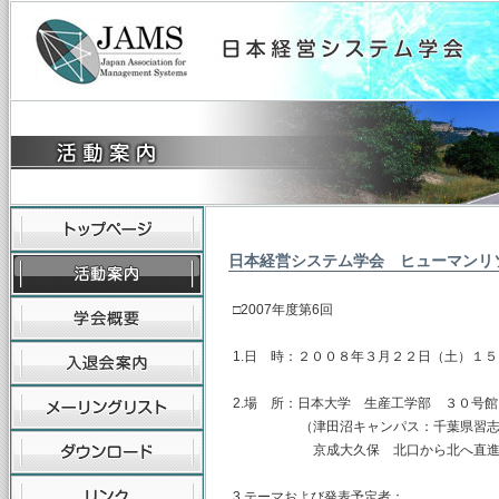
日本経営システム学会 ヒューマンリ
□2007年度第6回
1.日 時：２００８年３月２２日（土）１
2.場 所：日本大学 生産工学部 ３０号
（津田沼キャンパス：千葉県習志野市泉
京成大久保 北口から北へ直進 
3.テーマおよび発表予定者：