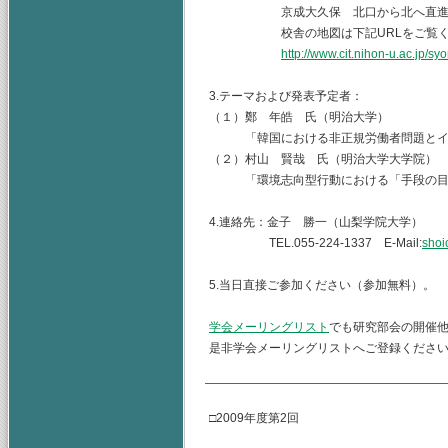
京成大久保 北口から北へ直進 
校舎の地図は下記URLをご覧くだ
http://www.cit.nihon-u.ac.jp/s
3.テーマおよび発表予定者：
（１）鄭 年皓 氏（明治大学）
「韓国における非正規労働者問題とイ
（２）村山 賢哉 氏（明治大学大学院）
「環境志向型行動における「手段の目
4.連絡先：金子 勝一（山梨学院大学）
TEL.055-224-1337 E-Mail:
shoi
5.当日直接ご参加ください（参加無料）。
学会メーリングリスト
でも研究部会の開催
是非学会メーリングリストへご登録くださ
□2009年度第2回