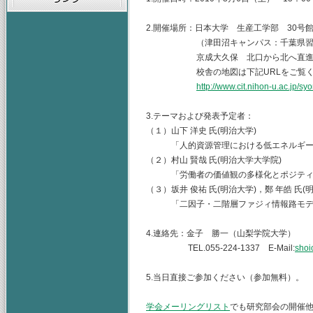
2.開催場所：日本大学 生産工学部 30号
（津田沼キャンパス：千葉県習志野市
京成大久保 北口から北へ直進 
校舎の地図は下記URLをご覧くだ
http://www.cit.nihon-u.ac.jp/s
3.テーマおよび発表予定者：
（１）山下 洋史 氏(明治大学)
「人的資源管理における低エネルギーと
（２）村山 賢哉 氏(明治大学大学院)
「労働者の価値観の多様化とポジティブ
（３）坂井 俊祐 氏(明治大学)，鄭 年皓 氏(
「二因子・二階層ファジィ情報路モデル
4.連絡先：金子 勝一（山梨学院大学）
TEL.055-224-1337 E-Mail:
shoi
5.当日直接ご参加ください（参加無料）。
学会メーリングリスト
でも研究部会の開催