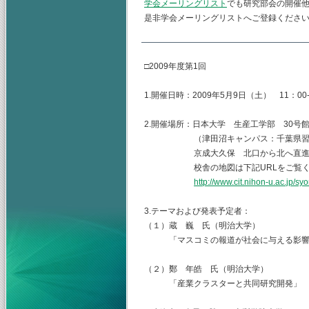
学会メーリングリスト
でも研究部会の開催
是非学会メーリングリストへご登録くださ
□2009年度第1回
1.開催日時：2009年5月9日（土） 11：00-
2.開催場所：日本大学 生産工学部 30号
（津田沼キャンパス：千葉県習志野市
京成大久保 北口から北へ直進 
校舎の地図は下記URLをご覧くだ
http://www.cit.nihon-u.ac.jp/s
3.テーマおよび発表予定者：
（１）蔵 巍 氏（明治大学）
「マスコミの報道が社会に与える影響
（２）鄭 年皓 氏（明治大学）
「産業クラスターと共同研究開発」