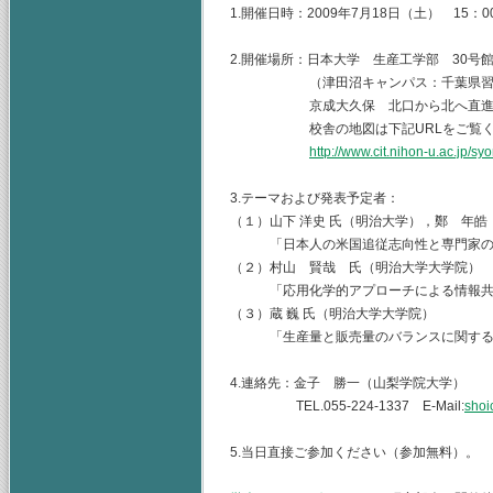
1.開催日時：2009年7月18日（土） 15：00
2.開催場所：日本大学 生産工学部 30号
（津田沼キャンパス：千葉県習志野市
京成大久保 北口から北へ直進 
校舎の地図は下記URLをご覧くだ
http://www.cit.nihon-u.ac.jp/s
3.テーマおよび発表予定者：
（１）山下 洋史 氏（明治大学），鄭 年皓
「日本人の米国追従志向性と専門家の
（２）村山 賢哉 氏（明治大学大学院）
「応用化学的アプローチによる情報共
（３）蔵 巍 氏（明治大学大学院）
「生産量と販売量のバランスに関するカ
4.連絡先：金子 勝一（山梨学院大学）
TEL.055-224-1337 E-Mail:
shoi
5.当日直接ご参加ください（参加無料）。