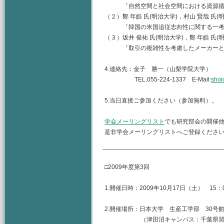
「自然空間と社会空間における資源循
（２）鄭 年皓 氏(明治大学)，村山 賢哉 氏(
「韓国の米国追従志向性に関する一考
（３）坂井 俊祐 氏(明治大学)，鄭 年皓 氏(
「取引の複雑性を考慮したメーカーとサ
4.連絡先：金子 勝一（山梨学院大学）
TEL.055-224-1337 E-Mail:
shoi
5.当日直接ご参加ください（参加無料）。
学会メーリングリスト
でも研究部会の開催
是非学会メーリングリストへご登録くださ
□2009年度第3回
1.開催日時：2009年10月17日（土） 15：0
2.開催場所：日本大学 生産工学部 30号
（津田沼キャンパス：千葉県習志野市