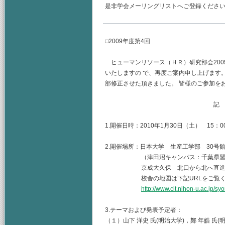
是非学会メーリングリストへご登録くださ
□2009年度第4回
ヒューマンリソース（ＨＲ）研究部会200
いたしますの で、再度ご案内申し上げます
部修正させた頂きました。 皆様のご参加を
記
1.開催日時：2010年1月30日（土） 15：00
2.開催場所：日本大学 生産工学部 30号
（津田沼キャンパス：千葉県習志野市
京成大久保 北口から北へ直進 
校舎の地図は下記URLをご覧くだ
http://www.cit.nihon-u.ac.jp/s
3.テーマおよび発表予定者：
（１）山下 洋史 氏(明治大学)，鄭 年皓 氏(