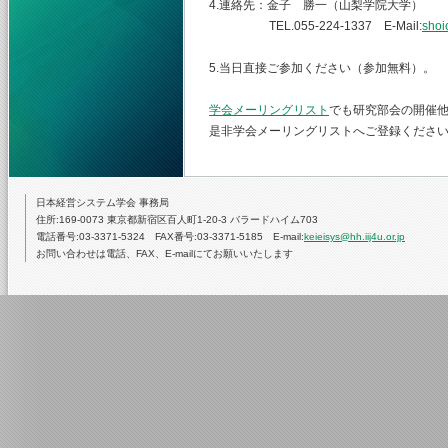
4.連絡先：金子 勝一（山梨学院大学）
TEL.055-224-1337 E-Mail:
shoi
5.当日直接ご参加ください（参加無料）。
学会メーリングリスト
でも研究部会の開催
是非学会メーリングリストへご登録くださ
日本経営システム学会 事務局
住所:169-0073 東京都新宿区百人町1-20-3 バラードハイム703
電話番号:03-3371-5324 FAX番号:03-3371-5185 E-mail:
keieisys@hh.iij4u.or.jp
お問い合わせは電話、FAX、E-mailにてお願いいたします