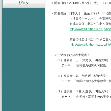
1.開催日時：2014年 2月22日（土） 14：00
2.開催場所：日本大学 生産工学部 30号
（津田沼キャンパス：千葉県習志野市
京成大久保 北口から北へ直進 
http://www.cit.nihon-u.ac.jp/ac
校舎の地図は下記URLをご覧くだ
http://www.cit.nihon-u.ac.jp/lif
3.テーマおよび発表予定者：
（１）発表者：山下 洋史 氏（明治大学）
テーマ：「情報引力研究の可能性」
（２）発表者：鄭 年皓 氏（明治大学）
テーマ：「韓国における大学教育ー韓国
（３）発表者：下林 大造 氏（明治大学），
テーマ：「中学校・高等学校の準ライン