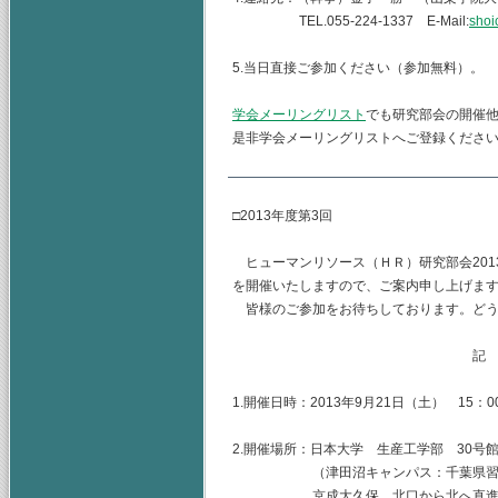
TEL.055-224-1337 E-Mail:
shoi
5.当日直接ご参加ください（参加無料）。
学会メーリングリスト
でも研究部会の開催
是非学会メーリングリストへご登録くださ
□2013年度第3回
ヒューマンリソース（ＨＲ）研究部会2013
を開催いたしますので、ご案内申し上げま
皆様のご参加をお待ちしております。どう
記
1.開催日時：2013年9月21日（土） 15：00
2.開催場所：日本大学 生産工学部 30号
（津田沼キャンパス：千葉県習志野市
京成大久保 北口から北へ直進 