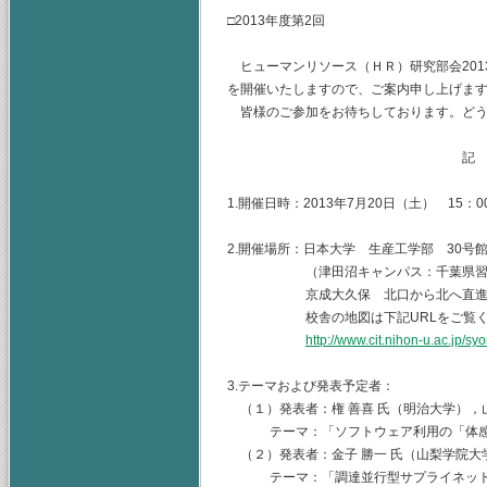
□2013年度第2回
ヒューマンリソース（ＨＲ）研究部会2013
を開催いたしますので、ご案内申し上げま
皆様のご参加をお待ちしております。どう
記
1.開催日時：2013年7月20日（土） 15：00
2.開催場所：日本大学 生産工学部 30号
（津田沼キャンパス：千葉県習志野市
京成大久保 北口から北へ直進 
校舎の地図は下記URLをご覧くだ
http://www.cit.nihon-u.ac.jp/s
3.テーマおよび発表予定者：
（１）発表者：権 善喜 氏（明治大学），山
テーマ：「ソフトウェア利用の「体感温
（２）発表者：金子 勝一 氏（山梨学院大学
テーマ：「調達並行型サプライネットワ