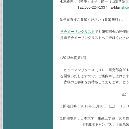
4.連絡先：（幹事）金子 勝一（山梨学院
TEL.055-224-1337 E-Mail:
shoi
5.当日直接ご参加ください（参加無料）。
学会メーリングリスト
でも研究部会の開催
是非学会メーリングリストへご登録くださ
□2013年度第4回
ヒューマンリソース（ＨＲ）研究部会2013
を開催いたしますので、ご案内申し上げま
皆様のご参加をお待ちしております。どう
記
1.開催日時：2013年11月30日（土） 15：0
2.開催場所：日本大学 生産工学部 30号
（津田沼キャンパス：千葉県習志野市