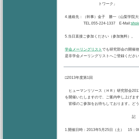
トワーク」
4.連絡先：（幹事）金子 勝一（山梨学院
TEL.055-224-1337 E-Mail:
shoi
5.当日直接ご参加ください（参加無料）。
学会メーリングリスト
でも研究部会の開催
是非学会メーリングリストへご登録くださ
□2013年度第1回
ヒューマンリソース（ＨＲ）研究部会2013
を開催いたしますので、ご案内申し上げま
皆様のご参加をお待ちしております。どう
記
1.開催日時：2013年5月25日（土） 15：00