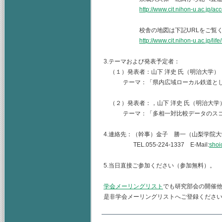
http://www.cit.nihon-u.ac.jp/ac
校舎の地図は下記URLをご覧くだ
http://www.cit.nihon-u.ac.jp/lif
3.テーマおよび発表予定者：
（１）発表者：山下 洋史 氏（明治大学），
テーマ：「県内広域ローカル鉄道として
（２）発表者：，山下 洋史 氏（明治大学）
テーマ：「多相一対比較データのスコ
4.連絡先：（幹事）金子 勝一（山梨学院
TEL.055-224-1337 E-Mail:
shoi
5.当日直接ご参加ください（参加無料）。
学会メーリングリスト
でも研究部会の開催
是非学会メーリングリストへご登録くださ