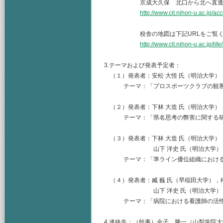
京成大久保 北口から北へ直進 
http://www.cit.nihon-u.ac.jp/ac
校舎の地図は下記URLをご覧くだ
http://www.cit.nihon-u.ac.jp/lif
3.テーマおよび発表予定者：
（１）発表者：安松 大悟 氏（明治大学），山
テーマ：「プロスポーツクラブの観客
（２）発表者：下林 大造 氏（明治大学），
テーマ：「県名思考の弊害に関する研
（３）発表者：下林 大造 氏（明治大学），
山下 洋史 氏（明治大学），臧 
テーマ：「準ライン優位組織におけるラ
（４）発表者：臧 巍 氏（早稲田大学），権
山下 洋史 氏（明治大学），大野
テーマ：「病院における看護師の活性
4.連絡先：（幹事）金子 勝一（山梨学院