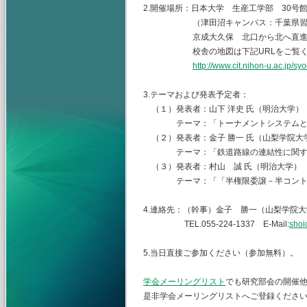
2.開催場所：日本大学 生産工学部 30号
（津田沼キャンパス：千葉県習志野市
京成大久保 北口から北へ直進 
校舎の地図は下記URLをご覧くだ
http://www.cit.nihon-u.ac.jp/s
3.テーマおよび発表予定者：
（１）発表者：山下 洋史 氏（明治大学），
テーマ：「トーナメントシステムと
（２）発表者：金子 勝一 氏（山梨学院大学
テーマ：「鉄道路線の連結性に関す
（３）発表者：村山 誠 氏（明治大学）
テーマ：「「半権限委譲－半コントロ
4.連絡先：（幹事）金子 勝一（山梨学院
TEL.055-224-1337 E-Mail:
shoi
5.当日直接ご参加ください（参加無料）。
学会メーリングリスト
でも研究部会の開催
是非学会メーリングリストへご登録くださ