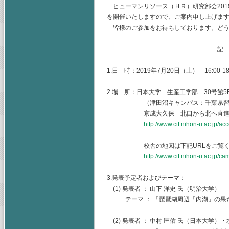
ヒューマンリソース（ＨＲ）研究部会2019
を開催いたしますので、ご案内申し上げま
皆様のご参加をお待ちしております。どう
記
1.日 時：2019年7月20日（土） 16:00-18
2.場 所：日本大学 生産工学部 30号館5
（津田沼キャンパス：千葉県習志野市
京成大久保 北口から北へ直進 
http://www.cit.nihon-u.ac.jp/ac
校舎の地図は下記URLをご覧くだ
http://www.cit.nihon-u.ac.jp/c
3.発表予定者およびテーマ：
(1) 発表者 ： 山下 洋史 氏（明治大学）
テーマ ： 「琵琶湖周辺「内湖」の果た
(2) 発表者 ： 中村 匡佑 氏（日本大学）