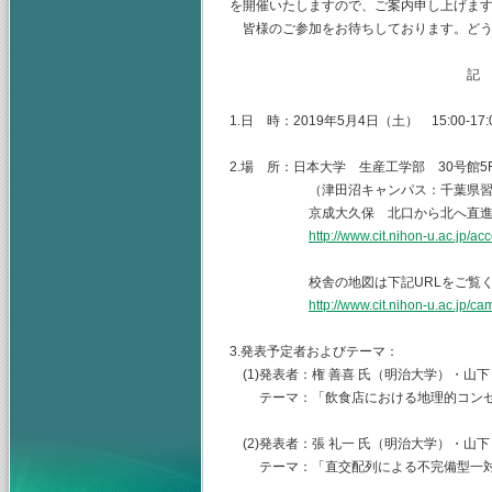
を開催いたしますので、ご案内申し上げま
皆様のご参加をお待ちしております。どう
記
1.日 時：2019年5月4日（土） 15:00-17:
2.場 所：日本大学 生産工学部 30号館5
（津田沼キャンパス：千葉県習志野市
京成大久保 北口から北へ直進 
http://www.cit.nihon-u.ac.jp/ac
校舎の地図は下記URLをご覧くだ
http://www.cit.nihon-u.ac.jp/c
3.発表予定者およびテーマ：
(1)発表者：権 善喜 氏（明治大学）・山下
テーマ：「飲食店における地理的コンセ
(2)発表者：張 礼一 氏（明治大学）・山下
テーマ：「直交配列による不完備型一対