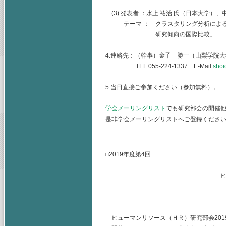
(3) 発表者 ：水上 祐治 氏（日本大学）、
テーマ ：「クラスタリング分析によるイ
研究傾向の国際比較」
4.連絡先：（幹事）金子 勝一（山梨学院
TEL.055-224-1337 E-Mail:
shoi
5.当日直接ご参加ください（参加無料）。
学会メーリングリスト
でも研究部会の開催
是非学会メーリングリストへご登録くださ
□2019年度第4回
ヒューマンリソース
主査 水
（幹事） 
ヒューマンリソース（ＨＲ）研究部会2019