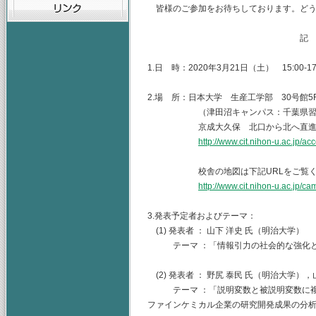
皆様のご参加をお待ちしております。どう
記
1.日 時：2020年3月21日（土） 15:00-17
2.場 所：日本大学 生産工学部 30号館5
（津田沼キャンパス：千葉県習志野市
京成大久保 北口から北へ直進 
http://www.cit.nihon-u.ac.jp/ac
校舎の地図は下記URLをご覧くだ
http://www.cit.nihon-u.ac.jp/c
3.発表予定者およびテーマ：
(1) 発表者 ： 山下 洋史 氏（明治大学）
テーマ ：「情報引力の社会的な強化と
(2) 発表者 ： 野尻 泰民 氏（明治大学）
テーマ ：「説明変数と被説明変数に複
ファインケミカル企業の研究開発成果の分