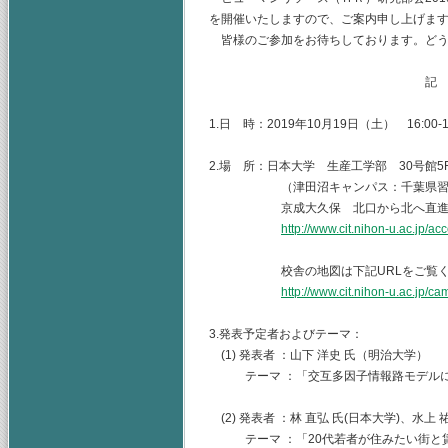
を開催いたしますので、ご案内申し上げま
皆様のご参加をお待ちしております。どう
記
1.日 時：2019年10月19日（土） 16:00-1
2.場 所：日本大学 生産工学部 30号館5
（津田沼キャンパス：千葉県習志野市
京成大久保 北口から北へ直進 
http://www.cit.nihon-u.ac.jp/ac
校舎の地図は下記URLをご覧くだ
http://www.cit.nihon-u.ac.jp/c
3.発表予定者およびテーマ：
(1) 発表者 ：山下 洋史 氏（明治大学）
テーマ ：「交互多因子情報路モデルに
(2) 発表者 ：林 直弘 氏(日本大学)、水上 
テーマ ：「20代若者が住みたい街と