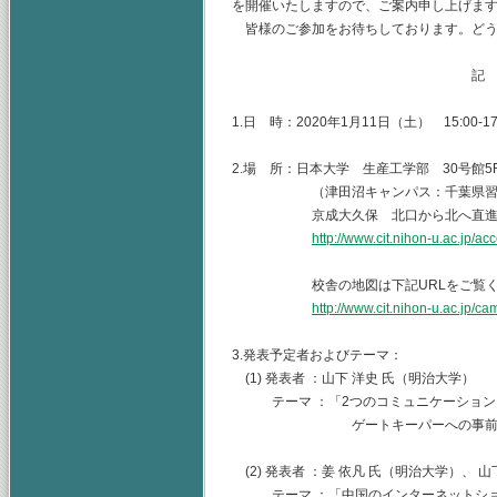
を開催いたしますので、ご案内申し上げま
皆様のご参加をお待ちしております。どう
記
1.日 時：2020年1月11日（土） 15:00-17
2.場 所：日本大学 生産工学部 30号館5
（津田沼キャンパス：千葉県習志野市
京成大久保 北口から北へ直進 
http://www.cit.nihon-u.ac.jp/ac
校舎の地図は下記URLをご覧くだ
http://www.cit.nihon-u.ac.jp/c
3.発表予定者およびテーマ：
(1) 発表者 ：山下 洋史 氏（明治大学）
テーマ ：「2つのコミュニケーション
ゲートキーパーへの事前情報
(2) 発表者 ：姜 依凡 氏（明治大学）、 
テーマ ：「中国のインターネットショ