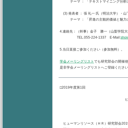
テーマ ： 「テキストマイニング分析に
(3) 発表者 ： 張 礼一 氏（明治大学）・
テーマ ： 「昇進の主観的価値と魅力
4.連絡先：（幹事）金子 勝一（山梨学院
TEL.055-224-1337 E-Mail:
shoi
5.当日直接ご参加ください（参加無料）。
学会メーリングリスト
でも研究部会の開催
是非学会メーリングリストへご登録くださ
□2019年度第1回
ヒューマンリソース
主査 水
（幹事） 
ヒューマンリソース（ＨＲ）研究部会2019