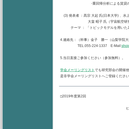
-重回帰分析による賃貸の立地と
(3) 発表者 ：髙宗 大起 氏(日本大学) 、水
大畠 昭子 氏（宇宙航空研究
テーマ ： 「トピックモデルを用いたJA
4.連絡先：（幹事）金子 勝一（山梨学院
TEL.055-224-1337 E-Mail:
shoi
5.当日直接ご参加ください（参加無料）。
学会メーリングリスト
でも研究部会の開催
是非学会メーリングリストへご登録くださ
□2019年度第2回
ヒューマンリソース
主査 水
（幹事） 