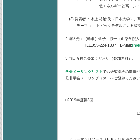
低エネルギーと高エントロピーの
(3) 発表者 ：水上 祐治 氏（日本大学）、
テーマ ：「トピックモデルによる論文
4.連絡先：（幹事）金子 勝一（山梨学院
TEL.055-224-1337 E-Mail:
shoi
5.当日直接ご参加ください（参加無料）。
学会メーリングリスト
でも研究部会の開催
是非学会メーリングリストへご登録くださ
□2019年度第3回
ヒューマンリソース
主査 水
（幹事） 
ヒューマンリソース（ＨＲ）研究部会2019