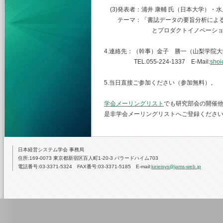
(3)発表者：浦井 康輔 氏（日本大学）・水
テーマ：「書誌データの要旨分析による
とプロダクトイノベーションの
4.連絡先：（幹事）金子 勝一（山梨学院
TEL.055-224-1337 E-Mail:
shoi
5.当日直接ご参加ください（参加無料）。
学会メーリングリスト
でも研究部会の開催
是非学会メーリングリストへご登録くださ
日本経営システム学会 事務局
住所:169-0073 東京都新宿区百人町1-20-3 バラードハイム703
電話番号:03-3371-5324 FAX番号:03-3371-5185 E-mail:
keieisys@jams-web.jp