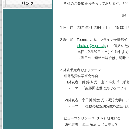
皆様のご参加をお待ちしております。どう
記
1.日 時：2021年2月20日（土） 15:00-17
2.場 所：Zoomによるオンライン会議形式
shoichi@ygu.ac.jp
にご連絡いた
当日（2月20日・土）午前中までにU
（当日のご連絡の場合は、随時ご連
3.発表予定者およびテーマ：
経営品質科学研究部会
(1)発表者：傅 錦涛 氏，山下 洋史 氏（明
テーマ：「組織間連携におけるパフォー
(2)発表者：宇田川 博文 氏（明治大学），
テーマ：「複数の被説明変数を総合化し
ヒューマンリソース（HR）研究部会
(3)発表者：水上 祐治 氏（日本大学）