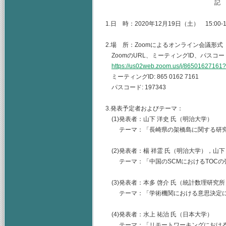
記
1.日 時：2020年12月19日（土） 15:00-1
2.場 所：Zoomによるオンライン会議形式
ZoomのURL、ミーティングID、パスコ
https://us02web.zoom.us/j/86501627
ミーティングID: 865 0162 7161
パスコード: 197343
3.発表予定者およびテーマ：
(1)発表者：山下 洋史 氏（明治大学）
テーマ：「長崎県の架橋島に関する研究
(2)発表者：楊 祥霊 氏（明治大学），山下
テーマ：「中国のSCMにおけるTOCの
(3)発表者：本多 啓介 氏（統計数理研究所
テーマ：「学術機関における意思決定に
(4)発表者：水上 祐治 氏（日本大学）
テーマ：「リモートワーキングにおける