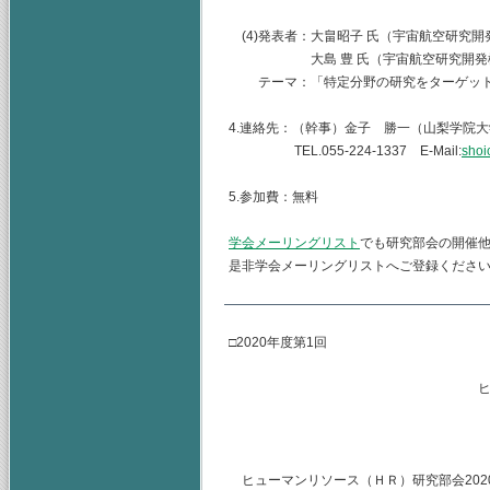
(4)発表者：大畠昭子 氏（宇宙航空研究開
大島 豊 氏（宇宙航空研究開発機構）
テーマ：「特定分野の研究をターゲット
4.連絡先：（幹事）金子 勝一（山梨学院
TEL.055-224-1337 E-Mail:
shoi
5.参加費：無料
学会メーリングリスト
でも研究部会の開催
是非学会メーリングリストへご登録くださ
□2020年度第1回
ヒューマンリソース
主査 水
（幹事） 
ヒューマンリソース（ＨＲ）研究部会2020