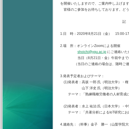
を開催いたしますので、ご案内申し上げま
皆様のご参加をお待ちしております。どう
記
1.日 時：2020年8月21日（金） 15:00-17
2.場 所：オンラインZoomによる開催
shoichi@ygu.ac.jp
にご連絡いた
当日（8月21日・金）午前中までにU
（当日のご連絡の場合は、随時ご連絡
3.発表予定者およびテーマ：
(1)発表者：高坂 一郎 氏（明治大学）・権
山下 洋史 氏（明治大学）
テーマ：「熟練職種労働者の人材育成に
(2)発表者：水上 祐治 氏（日本大学）・中
テーマ：「共著分析によるIoT研究にお
4.連絡先：（幹事）金子 勝一（山梨学院