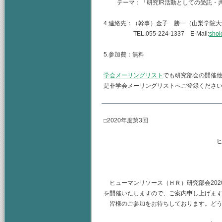
テーマ：「研究IR活動としての受託・共
4.連絡先：（幹事）金子 勝一（山梨学院
TEL.055-224-1337 E-Mail:
shoi
5.参加費：無料
学会メーリングリスト
でも研究部会の開催
是非学会メーリングリストへご登録くださ
□2020年度第3回
ヒューマンリソース
主査 水
（幹事） 
ヒューマンリソース（ＨＲ）研究部会2020
を開催いたしますので、ご案内申し上げま
皆様のご参加をお待ちしております。どう