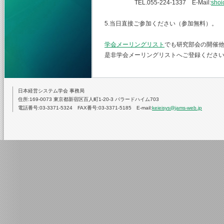
TEL.055-224-1337 E-Mail:
shoi
5.当日直接ご参加ください（参加無料）。
学会メーリングリスト
でも研究部会の開催
是非学会メーリングリストへご登録くださ
日本経営システム学会 事務局
住所:169-0073 東京都新宿区百人町1-20-3 バラードハイム703
電話番号:03-3371-5324 FAX番号:03-3371-5185 E-mail:
keieisys@jams-web.jp