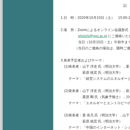
記
1.日 時：2020年10月10日（土） 15:00-1
2.場 所：Zoomによるオンライン会議形式
shoichi@ygu.ac.jp
にご連絡いた
当日（10月10日・土）午前中までに
（当日のご連絡の場合は、随時ご連絡
3.発表予定者およびテーマ：
(1)発表者：山下 洋史 氏（明治大学），姜
萩原 統宏 氏（明治大学）
テーマ：「経営システムのエネルギーと
(2)発表者：山下 洋史 氏（明治大学），萩
栗原 剛 氏（気象予報士），川中 
テーマ：「エネルギーとエントロピーの
(3)発表者：姜 依凡 氏（明治大学），山下
萩原 統宏 氏（明治大学）
テーマ：「中国のインターネット・ショ