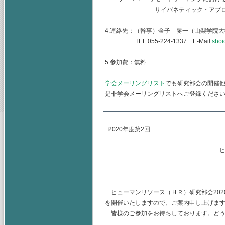
－サイバネティック・アプローチに
4.連絡先：（幹事）金子 勝一（山梨学院
TEL.055-224-1337 E-Mail:
shoi
5.参加費：無料
学会メーリングリスト
でも研究部会の開催
是非学会メーリングリストへご登録くださ
□2020年度第2回
ヒューマンリソース
主査 水
（幹事） 
ヒューマンリソース（ＨＲ）研究部会2020
を開催いたしますので、ご案内申し上げま
皆様のご参加をお待ちしております。どう