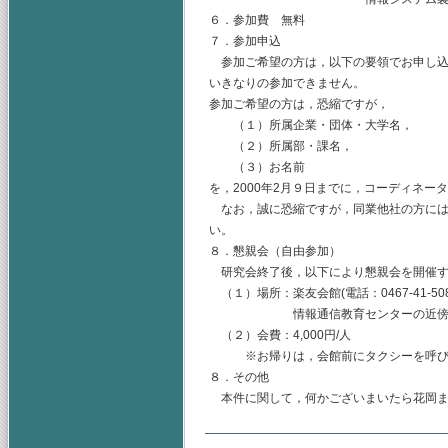
６．参加費 無料
７．参加申込
参加ご希望の方は，以下の要領でお申し込
いきなりの参加できません。
参加ご希望の方は，恐縮ですが，
（１）所属企業・団体・大学名，
（２）所属部・課名，
（３）お名前
を，2000年2月９日までに，コーディネー
なお，誠に恐縮ですが，同業他社の方には
い。
８．懇親会（自由参加）
研究会終了後，以下により懇親会を開催す
（１）場所：楽友会館(電話：0467-41-5088
情報通信教育センターの近傍です
（２）会費：4,000円/人
※お帰りは，会館前にタクシーを呼びま
８．その他
本件に関して，何かございまいたら花岡ま