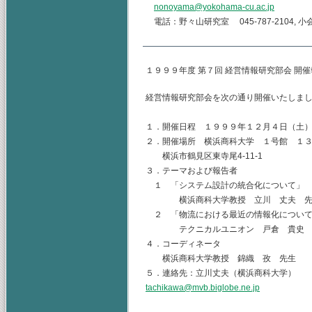
nonoyama@yokohama-cu.ac.jp
電話：野々山研究室 045-787-2104, 小
１９９９年度 第７回 経営情報研究部会 開
経営情報研究部会を次の通り開催いたしま
１．開催日程 １９９９年１２月４日（土
２．開催場所 横浜商科大学 １号館 １
横浜市鶴見区東寺尾4-11-1
３．テーマおよび報告者
１ 「システム設計の統合化について」
横浜商科大学教授 立川 丈夫 先
２ 「物流における最近の情報化につい
テクニカルユニオン 戸倉 貴史 
４．コーディネータ
横浜商科大学教授 錦織 孜 先生
５．連絡先：立川丈夫（横浜商科大学）
tachikawa@mvb.biglobe.ne.jp