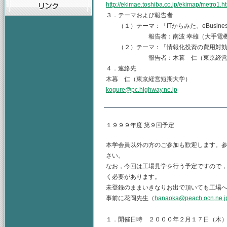
http://ekimae.toshiba.co.jp/ekimap/m
３．テーマおよび報告者
（１）テーマ：「ITからみた、eBusines
報告者：南波 幸雄（大手電機
（２）テーマ：「情報化投資の費用対効
報告者：木暮 仁（東京経営短
４．連絡先
木暮 仁（東京経営短期大学）
kogure@pc.highway.ne.jp
１９９９年度 第９回予定
本学会員以外の方のご参加も歓迎します。
さい。
なお，今回は工場見学を行う予定ですので
く必要があります。
未登録のままいきなりお出で頂いても工場
事前に花岡先生（
hanaoka@peach.ocn.ne.j
１．開催日時 ２０００年２月１７日（木