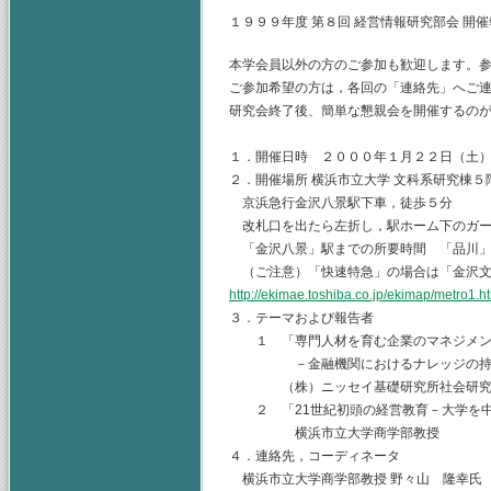
１９９９年度 第８回 経営情報研究部会 開
本学会員以外の方のご参加も歓迎します。
ご参加希望の方は，各回の「連絡先」へご
研究会終了後、簡単な懇親会を開催するの
１．開催日時 ２０００年１月２２日（土
２．開催場所 横浜市立大学 文科系研究棟５
京浜急行金沢八景駅下車，徒歩５分
改札口を出たら左折し，駅ホーム下のガー
「金沢八景」駅までの所要時間 「品川」駅
（ご注意）「快速特急」の場合は「金沢文
http://ekimae.toshiba.co.jp/ekimap/m
３．テーマおよび報告者
１ 「専門人材を育む企業のマネジメン
－金融機関におけるナレッジの持続
（株）ニッセイ基礎研究所社会研究部
２ 「21世紀初頭の経営教育－大学を中
横浜市立大学商学部教
４．連絡先，コーディネータ
横浜市立大学商学部教授 野々山 隆幸氏