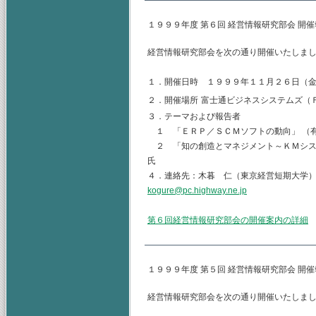
１９９９年度 第６回 経営情報研究部会 開
経営情報研究部会を次の通り開催いたしま
１．開催日時 １９９９年１１月２６日（
２．開催場所
富士通ビジネスシステムズ（
３．テーマおよび報告者
１ 「ＥＲＰ／ＳＣＭソフトの動向」 （
２ 「知の創造とマネジメント～ＫＭシス
氏
４．連絡先：木暮 仁（東京経営短期大学
kogure@pc.highway.ne.jp
第６回経営情報研究部会の開催案内の詳細
１９９９年度 第５回 経営情報研究部会 開
経営情報研究部会を次の通り開催いたしま