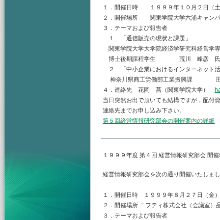
１．開催日時 １９９９年１０月２日（土
２．開催場所 関東学院大学六浦キャンパ
３．テーマおよび報告者
１ 「通信販売の現状と課題」
関東学院大学大学院経済学研究科経営学
博士後期課程学生 荒川 峰彦 
２ 「中小企業におけるインターネット活
神奈川県商工労働部工業振興課 
４．連絡先 花岡 菖（関東学院大学）
h
当日突然お出で頂いても結構ですが，配付
連絡先までお申し込み下さい。
第５回経営情報研究部会の開催案内の詳細
１９９９年度 第４回 経営情報研究部会 開
経営情報研究部会を次の通り開催いたしま
１．開催日時 １９９９年８月２７日（金
２．開催場所 ニフティ株式会社（会議室）
３．テーマおよび報告者