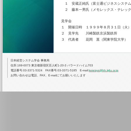
１ 安蔵正純氏（富士通ビジネスシステム
２ 藤本一男氏（メモレックス・テレック
見学会
１ 開催日時 １９９９年８月３１日（火
２ 見学先 川崎製鉄京浜製鉄所
３ 代表者 花岡 菖（関東学院大学）
日本経営システム学会 事務局
住所:169-0073 東京都新宿区百人町1-20-3 バラードハイム703
電話番号:03-3371-5324 FAX番号:03-3371-5185 E-mail:
keieisys@hh.iij4u.or.jp
お問い合わせは電話、FAX、E-mailにてお願いいたします