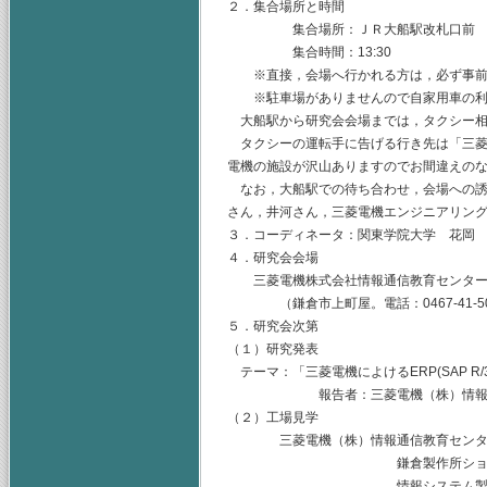
２．集合場所と時間
集合場所：ＪＲ大船駅改札口前
集合時間：13:30
※直接，会場へ行かれる方は，必ず事前
※駐車場がありませんので自家用車の利
大船駅から研究会会場までは，タクシー相
タクシーの運転手に告げる行き先は「三菱
電機の施設が沢山ありますのでお間違えの
なお，大船駅での待ち合わせ，会場への誘
さん，井河さん，三菱電機エンジニアリン
３．コーディネータ：関東学院大学 花岡 
４．研究会会場
三菱電機株式会社情報通信教育センタ
（鎌倉市上町屋。電話：0467-41-50
５．研究会次第
（１）研究発表
テーマ：「三菱電機によけるERP(SAP R/
報告者：三菱電機（株）情報シス
（２）工場見学
三菱電機（株）情報通信教育センタ
鎌倉製作所ショールーム
情報システム製作所シ