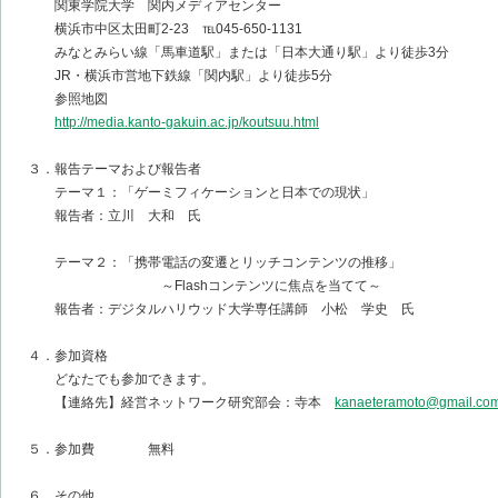
関東学院大学 関内メディアセンター
横浜市中区太田町2-23 ℡045-650-1131
みなとみらい線「馬車道駅」または「日本大通り駅」より徒歩3分
JR・横浜市営地下鉄線「関内駅」より徒歩5分
参照地図
http://media.kanto-gakuin.ac.jp/koutsuu.html
３．報告テーマおよび報告者
テーマ１：「ゲーミフィケーションと日本での現状」
報告者：立川 大和 氏
テーマ２：「携帯電話の変遷とリッチコンテンツの推移」
～Flashコンテンツに焦点を当てて～
報告者：デジタルハリウッド大学専任講師 小松 学史 氏
４．参加資格
どなたでも参加できます。
【連絡先】経営ネットワーク研究部会：寺本
kanaeteramoto@gmail.co
５．参加費 無料
６．その他