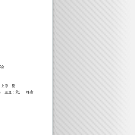
部会
 衛
荒川 峰彦