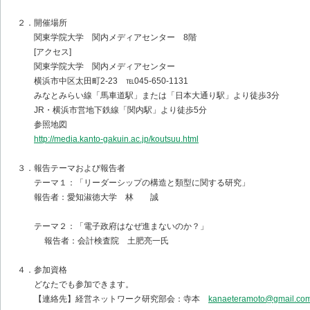
２．開催場所
関東学院大学 関内メディアセンター 8階
[アクセス]
関東学院大学 関内メディアセンター
横浜市中区太田町2-23 ℡045-650-1131
みなとみらい線「馬車道駅」または「日本大通り駅」より徒歩3分
JR・横浜市営地下鉄線「関内駅」より徒歩5分
参照地図
http://media.kanto-gakuin.ac.jp/koutsuu.html
３．報告テーマおよび報告者
テーマ１：「リーダーシップの構造と類型に関する研究」
報告者：愛知淑徳大学 林 誠
テーマ２：「電子政府はなぜ進まないのか？」
報告者：会計検査院 土肥亮一氏
４．参加資格
どなたでも参加できます。
【連絡先】経営ネットワーク研究部会：寺本
kanaeteramoto@gmail.co