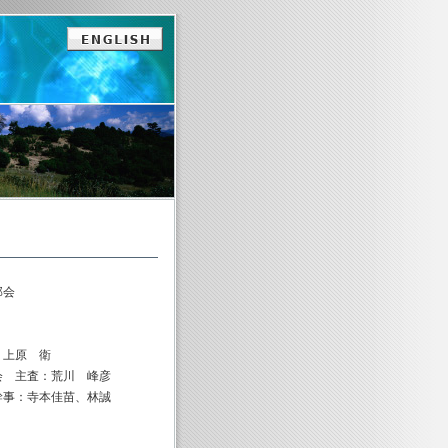
部会
 衛
荒川 峰彦
、林誠