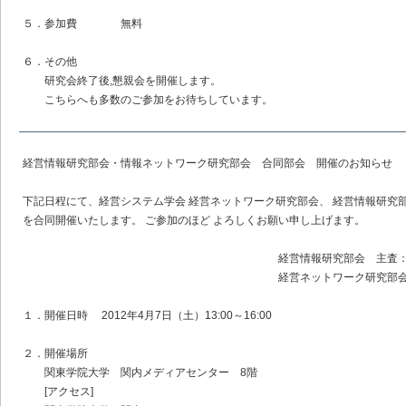
５．参加費 無料
６．その他
研究会終了後,懇親会を開催します。
こちらへも多数のご参加をお待ちしています。
経営情報研究部会・情報ネットワーク研究部会 合同部会 開催のお知らせ
下記日程にて、経営システム学会 経営ネットワーク研究部会、 経営情報研究
を合同開催いたします。 ご参加のほど よろしくお願い申し上げます。
経営情報研究部会 主査：上原
経営ネットワーク研究部会 主査：
１．開催日時 2012年4月7日（土）13:00～16:00
２．開催場所
関東学院大学 関内メディアセンター 8階
[アクセス]