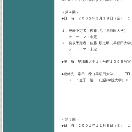
＜第４回＞

◆日　時：２００２年１月１８日（金）　１９
１．発表予定者：後藤 允（早稲田大学）

　　テ　ー　マ：未定

２．発表予定者：佐藤 順之助（早稲田大学）
　　テ　ー　マ：未定

◆場　所：早稲田大学１４号館１０５９号室（
◆連絡先：常田　稔（早稲田大学）    TEL.03-52
　　〃　：金子　勝一（山梨学院大学）TEL.055-22
＜第３回＞

◆日　時：２００１年１１月８日（木）　１