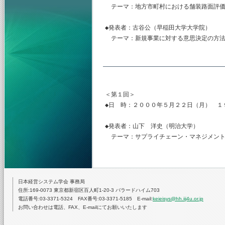
　テーマ：地方市町村における舗装路面評価
◆発表者：古谷公（早稲田大学大学院）

　テーマ：新規事業に対する意思決定の方法
＜第１回＞

◆日　時：２０００年５月２２日（月）　１
◆発表者：山下　洋史（明治大学）

　テーマ：サプライチェーン・マネジメント
日本経営システム学会 事務局
住所:169-0073 東京都新宿区百人町1-20-3 バラードハイム703
電話番号:03-3371-5324 FAX番号:03-3371-5185 E-mail:
keieisys@hh.iij4u.or.jp
お問い合わせは電話、FAX、E-mailにてお願いいたします