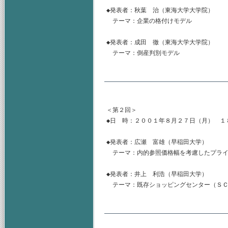
◆発表者：秋葉　治（東海大学大学院）

　テーマ：企業の格付けモデル

◆発表者：成田　徹（東海大学大学院）

　テーマ：倒産判別モデル

＜第２回＞

◆日　時：２００１年８月２７日（月）　１
◆発表者：広瀬　富雄（早稲田大学）

　テーマ：内的参照価格幅を考慮したプライ
◆発表者：井上　利浩（早稲田大学）

　テーマ：既存ショッピングセンター（ＳＣ