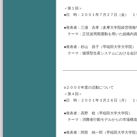
＜第１回＞

◆日　時：２００１年７月２７日（金）　１
◆発表者：三浦　吉孝（多摩大学院経営情報
　テーマ：正弦波周期運動を用いた組織内資
◆発表者：杉山　昌子（早稲田大学大学院）

　テーマ：循環型生産システムにおける会計
◎２０００年度の活動について

＜第４回＞

◆日　時：２００１年３月２６日（月）　１
◆発表者：高野　稔（早稲田大学大学院）

　テーマ：消費者行動モデルからの市場構造
◆発表者：阿部　純一郎（早稲田大学大学院）