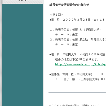
経営モデル研究部会のお知らせ
＜第５回＞

◆日　時：２００２年３月２８日（金）１８：
１．発表予定者：後藤 允（早稲田大学）

　　テ　ー　マ：未定

２．発表予定者：佐藤 順之助（早稲田大学）
　　テ　ー　マ：未定

◆場　所：早稲田大学１４号館１０５９号室（
　　校舎の地図は下記URLにあります。

http://www.waseda.ac.jp/koho/g
◆連絡先：常田　稔（早稲田大学）    TEL.03-
　　〃　：金子　勝一（山梨学院大学）TEL.055-
◎２００１年度の前回まで活動について
