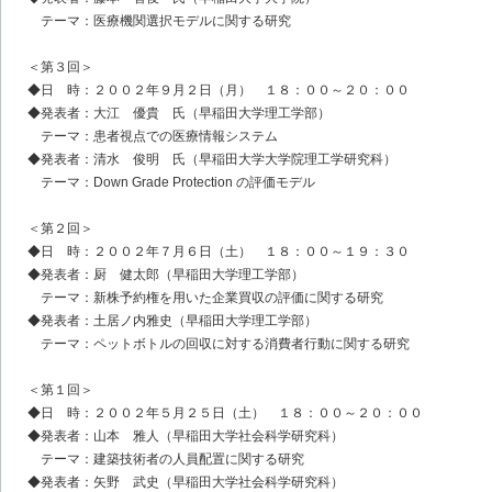
テーマ：医療機関選択モデルに関する研究
＜第３回＞
◆日 時：２００２年９月２日（月） １８：００～２０：００
◆発表者：大江 優貴 氏（早稲田大学理工学部）
テーマ：患者視点での医療情報システム
◆発表者：清水 俊明 氏（早稲田大学大学院理工学研究科）
テーマ：Down Grade Protection の評価モデル
＜第２回＞
◆日 時：２００２年７月６日（土） １８：００～１９：３０
◆発表者：厨 健太郎（早稲田大学理工学部）
テーマ：新株予約権を用いた企業買収の評価に関する研究
◆発表者：土居ノ内雅史（早稲田大学理工学部）
テーマ：ペットボトルの回収に対する消費者行動に関する研究
＜第１回＞
◆日 時：２００２年５月２５日（土） １８：００～２０：００
◆発表者：山本 雅人（早稲田大学社会科学研究科）
テーマ：建築技術者の人員配置に関する研究
◆発表者：矢野 武史（早稲田大学社会科学研究科）