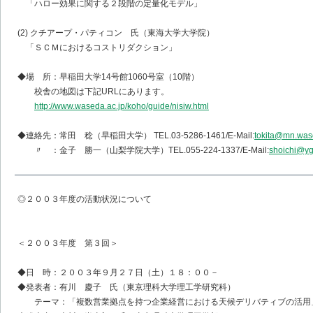
「ハロー効果に関する２段階の定量化モデル」
(2) クチアープ・パティコン 氏（東海大学大学院）
「ＳＣＭにおけるコストリダクション」
◆場 所：早稲田大学14号館1060号室（10階）
校舎の地図は下記URLにあります。
http://www.waseda.ac.jp/koho/guide/nisiw.html
◆連絡先：常田 稔（早稲田大学） TEL.03-5286-1461/E-Mail:
tokita@mn.was
〃 ：金子 勝一（山梨学院大学）TEL.055-224-1337/E-Mail:
shoichi@yg
◎２００３年度の活動状況について
＜２００３年度 第３回＞
◆日 時：２００３年９月２７日（土）１８：００－
◆発表者：有川 慶子 氏（東京理科大学理工学研究科）
テーマ：「複数営業拠点を持つ企業経営における天候デリバティブの活用