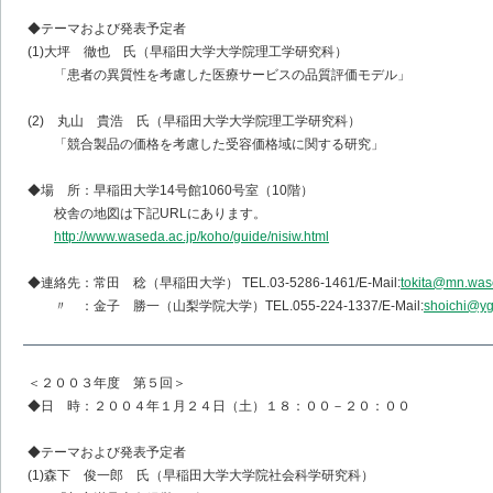
◆テーマおよび発表予定者
(1)大坪 徹也 氏（早稲田大学大学院理工学研究科）
「患者の異質性を考慮した医療サービスの品質評価モデル」
(2) 丸山 貴浩 氏（早稲田大学大学院理工学研究科）
「競合製品の価格を考慮した受容価格域に関する研究」
◆場 所：早稲田大学14号館1060号室（10階）
校舎の地図は下記URLにあります。
http://www.waseda.ac.jp/koho/guide/nisiw.html
◆連絡先：常田 稔（早稲田大学） TEL.03-5286-1461/E-Mail:
tokita@mn.was
〃 ：金子 勝一（山梨学院大学）TEL.055-224-1337/E-Mail:
shoichi@yg
＜２００３年度 第５回＞
◆日 時：２００４年１月２４日（土）１８：００－２０：００
◆テーマおよび発表予定者
(1)森下 俊一郎 氏（早稲田大学大学院社会科学研究科）