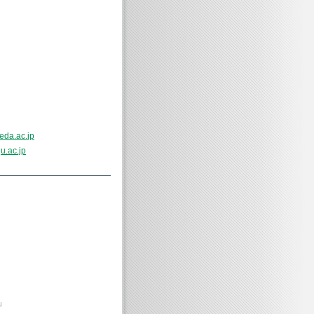
eda.ac.jp
u.ac.jp
」