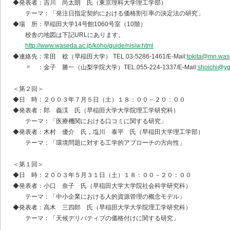
◆発表者：吉川 尚太朗 氏（東京理科大学理工学部）
テーマ：「発注日指定契約における価格割引率の決定法の研究」
◆場 所：早稲田大学14号館1060号室（10階）
校舎の地図は下記URLにあります。
http://www.waseda.ac.jp/koho/guide/nisiw.html
◆連絡先：常田 稔（早稲田大学） TEL.03-5286-1461/E-Mail:
tokita@mn.was
〃 ：金子 勝一（山梨学院大学）TEL.055-224-1337/E-Mail:
shoichi@yg
＜第２回＞
◆日 時：２００３年７月５日（土）１８：００－２０：００
◆発表者：郎 義渓 氏（早稲田大学大学院理工学研究科）
テーマ：「医療機関における口コミに関する研究」
◆発表者：木村 優介 氏，塩川 泰平 氏（早稲田大学理工学部）
テーマ：「環境問題に対する工学的アプローチの方向性」
＜第１回＞
◆日 時：２００３年５月３１日（土）１８：００－２０：００
◆発表者：小口 奈子 氏（早稲田大学大学院社会科学研究科）
テーマ：「中小企業における人的資源管理の概念モデル」
◆発表者：高木 三四郎 氏（早稲田大学大学院理工学研究科）
テーマ：「天候デリバティブの価格付けに関する研究」