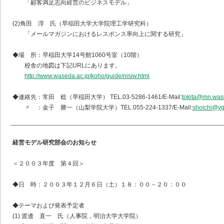
「顧客満足志向経営のビジネスモデル」
(2)角田 淳 氏（早稲田大学大学院理工学研究科）
「メールマガジンにおけるレスポンス率向上に関する研究」
◆場 所：早稲田大学14号館1060号室（10階）
校舎の地図は下記URLにあります。
http://www.waseda.ac.jp/koho/guide/nisiw.html
◆連絡先：常田 稔（早稲田大学） TEL.03-5286-1461/E-Mail:
tokita@mn.was
〃 ：金子 勝一（山梨学院大学）TEL.055-224-1337/E-Mail:
shoichi@yg
経営モデル研究部会のお知らせ
＜２００３年度 第４回＞
◆日 時：２００３年１２月６日（土）１８：００－２０：００
◆テーマおよび発表予定者
(1) 渡邊 直一 氏（人事院，明治大学大学院）