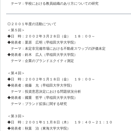
テーマ：学校における教員組織のあり方についての研究
◎２００１年度の活動について
＜第５回＞
◆日 時：２００２年３月２８日（金） １８：００～
◆発表者：栗原 広明（早稲田大学大学院）
テーマ：未定非完備市場における不動産スワップの評価未定
◆発表者：鈴木 広人（早稲田大学大学院）
テーマ：企業のブランドエクイティ測定
＜第４回＞
◆日 時：２００２年１月１８日（金） １９：００～
◆発表者：後藤 允（早稲田大学大学院）
テーマ：投資意思決定における問題状況分析
◆発表者：國重 哲平（早稲田大学大学院）
テーマ：ブランド拡張に関する研究
＜第３回＞
◆日 時：２００１年１１月８日（木） １９：４０～２１：１０
◆発表者：秋葉 治（東海大学大学院）