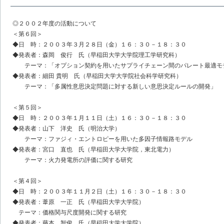
◎２００２年度の活動について
＜第６回＞
◆日 時：２００３年３月２８日（金）１６：３０－１８：３０
◆発表者：森岡 俊行 氏（早稲田大学大学院理工学研究科）
テーマ：「オプション契約を用いたサプライチェーン間のパレート最適モ
◆発表者：細田 貴明 氏（早稲田大学大学院社会科学研究科）
テーマ：「多属性意思決定問題に対する新しい意思決定ルールの開発」
＜第５回＞
◆日 時：２００３年１月１１日（土）１６：３０－１８：３０
◆発表者：山下 洋史 氏（明治大学）
テーマ：ファジィ・エントロピーを用いた多因子情報路モデル
◆発表者：宮口 直也 氏（早稲田大学大学院，東北電力）
テーマ：火力発電所の評価に関する研究
＜第４回＞
◆日 時：２００３年１１月２日（土）１６：３０－１８：３０
◆発表者：葦原 一正 氏（早稲田大学大学院）
テーマ：価格関与尺度開発に関する研究
◆発表者：藤本 智俊 氏（早稲田大学大学院）