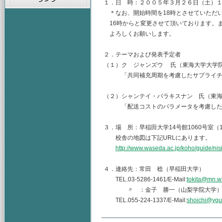
１．日 時：２００５年３月２６日（土）
＊なお、開始時間を18時とさせていただ
16時からと変更させて頂いております。
よろしくお願いします。
２．テーマおよび発表予定者
（１）ク ジャンズウ 氏（東海大学大学
「共同補充周期を考慮したサプライチエ
（２）シャンテイ・バラキスナン 氏（東
「配送コストのパラメータを考慮した
３．場 所：早稲田大学14号館1060号室（
校舎の地図は下記URLにあります。
http://www.waseda.ac.jp/koho/guide/nis
４．連絡先：常田 稔（早稲田大学）
TEL.03-5286-1461/E-Mail:
tokita@mn.w
〃 ：金子 勝一（山梨学院大学
TEL.055-224-1337/E-Mail:
shoichi@ygu.