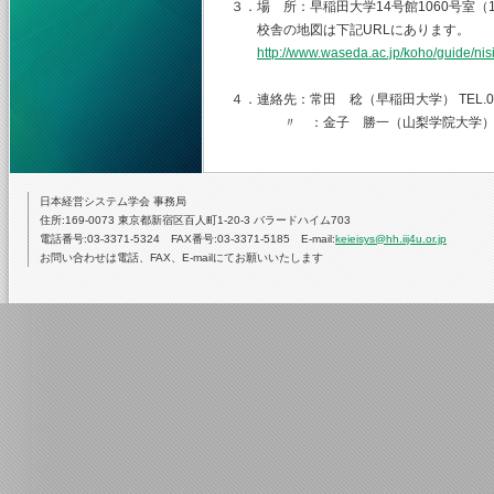
３．場 所：早稲田大学14号館1060号室（
校舎の地図は下記URLにあります。
http://www.waseda.ac.jp/koho/guide/nis
４．連絡先：常田 稔（早稲田大学） TEL.03-528
〃 ：金子 勝一（山梨学院大学）TEL.055-
日本経営システム学会 事務局
住所:169-0073 東京都新宿区百人町1-20-3 バラードハイム703
電話番号:03-3371-5324 FAX番号:03-3371-5185 E-mail:
keieisys@hh.iij4u.or.jp
お問い合わせは電話、FAX、E-mailにてお願いいたします