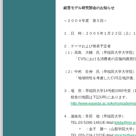
経営モデル研究部会のお知らせ
＜２００４年度 第５回＞
１．日 時：２００５年１月２２日（土）
２．テーマおよび発表予定者
（１）高島 大輔 氏（早稲田大学大学院
「CVSにおける消費者の店舗内購買行
（２）中村 壮伸 氏（早稲田大学大学院
「地域特性を考慮したCVS立地評価
３．場 所：早稲田大学14号館1060号室（
校舎の地図は下記URLにあります。
http://www.waseda.ac.jp/koho/guide/nis
４．連絡先：常田 稔（早稲田大学）
TEL.03-5286-1461/E-Mail:
tokita@mn.w
〃 ：金子 勝一（山梨学院大学
TEL.055-224-1337/E-Mail:
shoichi@ygu.