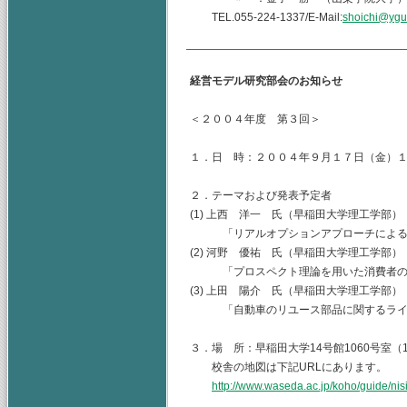
TEL.055-224-1337/E-Mail:
shoichi@ygu.
経営モデル研究部会のお知らせ
＜２００４年度 第３回＞
１．日 時：２００４年９月１７日（金）
２．テーマおよび発表予定者
(1) 上西 洋一 氏（早稲田大学理工学部）
「リアルオプションアプローチによるベ
(2) 河野 優祐 氏（早稲田大学理工学部）
「プロスペクト理論を用いた消費者の
(3) 上田 陽介 氏（早稲田大学理工学部）
「自動車のリユース部品に関するライフ
３．場 所：早稲田大学14号館1060号室（
校舎の地図は下記URLにあります。
http://www.waseda.ac.jp/koho/guide/nis