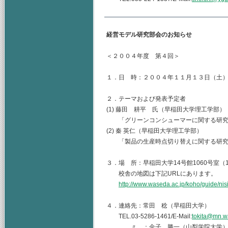
経営モデル研究部会のお知らせ
＜２００４年度 第４回＞
１．日 時：２００４年１１月１３日（土
２．テーマおよび発表予定者
(1) 藤田 耕平 氏（早稲田大学理工学部）
「グリーンコンシューマーに関する研究
(2) 秦 英仁（早稲田大学理工学部）
「製品の生産時点切り替えに関する研究
３．場 所：早稲田大学14号館1060号室（
校舎の地図は下記URLにあります。
http://www.waseda.ac.jp/koho/guide/nis
４．連絡先：常田 稔（早稲田大学）
TEL.03-5286-1461/E-Mail:
tokita@mn.w
〃 ：金子 勝一（山梨学院大学