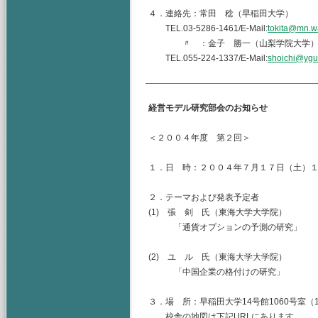
４．連絡先：常田 稔（早稲田大学）
TEL.03-5286-1461/E-Mail:
tokita@mn.w
〃 ：金子 勝一（山梨学院大学
TEL.055-224-1337/E-Mail:
shoichi@ygu.
経営モデル研究部会のお知らせ
＜２００４年度 第２回＞
１．日 時：２００４年７月１７日（土）
２．テーマおよび発表予定者
(1) 張 剣 氏（東海大学大学院）
「通貨オプションの予測の研究」
(2) ユ ル 氏（東海大学大学院）
「中国企業の格付けの研究」
３．場 所：早稲田大学14号館1060号室（
校舎の地図は下記URLにあります。