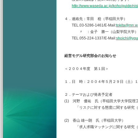
http://www.waseda.ac.jp/koho/guide/nis
４．連絡先：常田 稔（早稲田大学）
TEL.03-5286-1461/E-Mail:
tokita@mn.w
〃 ：金子 勝一（山梨学院大学
TEL.055-224-1337/E-Mail:
shoichi@ygu.
経営モデル研究部会のお知らせ
＜２００４年度 第１回＞
１．日 時：２００４年５月２９日（土）
２．テーマおよび発表予定者
(1) 河野 優祐 氏（早稲田大学大学院理
「リスクに対する態度に関する研究（
(2) 香山 雄一朗 氏（早稲田大学）
「求人求職マッチングに関する研究（