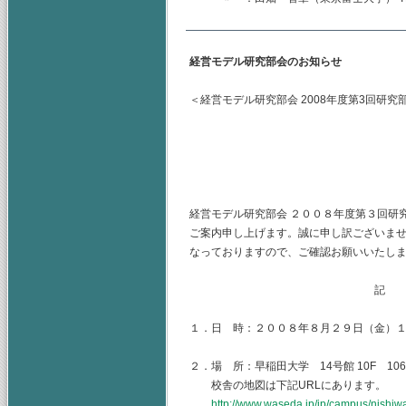
経営モデル研究部会のお知らせ
＜経営モデル研究部会 2008年度第3回研究
主査 早稲田大学
（幹事）東京富士
山梨学院大学
経営モデル研究部会 ２００８年度第３回研
ご案内申し上げます。誠に申し訳ございま
なっておりますので、ご確認お願いいたしま
記
１．日 時：２００８年８月２９日（金）
２．場 所：早稲田大学 14号館 10F 1
校舎の地図は下記URLにあります。
http://www.waseda.jp/jp/campus/nishiw