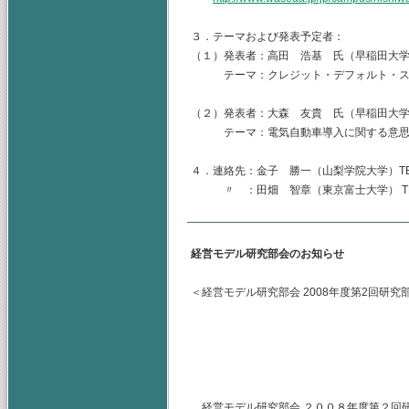
３．テーマおよび発表予定者：
（１）発表者：高田 浩基 氏（早稲田大
テーマ：クレジット・デフォルト・スワ
（２）発表者：大森 友貴 氏（早稲田大
テーマ：電気自動車導入に関する意思
４．連絡先：金子 勝一（山梨学院大学）TEL.055-
〃 ：田畑 智章（東京富士大学） TEL.03-33
経営モデル研究部会のお知らせ
＜経営モデル研究部会 2008年度第2回研究
主査 早稲田大学
（幹事）東京富士
山梨学院大学
経営モデル研究部会 ２００８年度第２回