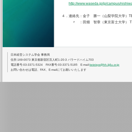
http://www.waseda.jp/jp/campus/nishiw
４．連絡先：金子 勝一（山梨学院大学）TEL.055-
〃 ：田畑 智章（東京富士大学） TEL.03-33
日本経営システム学会 事務局
住所:169-0073 東京都新宿区百人町1-20-3 バラードハイム703
電話番号:03-3371-5324 FAX番号:03-3371-5185 E-mail:
keieisys@hh.iij4u.or.jp
お問い合わせは電話、FAX、E-mailにてお願いいたします