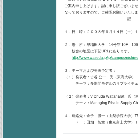
ご案内申し上げます。誠に申し訳ございま
なっておりますので、ご確認お願いいたしま
記
１．日 時：２００８年６月１４日（土）
２．場 所：早稲田大学 14号館 10F 106
校舎の地図は下記URLにあります。
http://www.waseda.jp/jp/campus/nishiw
３．テーマおよび発表予定者：
（１）発表者：古谷 公一 氏（東海大学）
テーマ：多期間モデルのサプライチェー
（２）発表者：Vitchuda Wattanarat 氏
テーマ：Managing Risk in Supply C
４．連絡先：金子 勝一（山梨学院大学）TEL.055-
〃 ：田畑 智章（東京富士大学） TEL.03-33