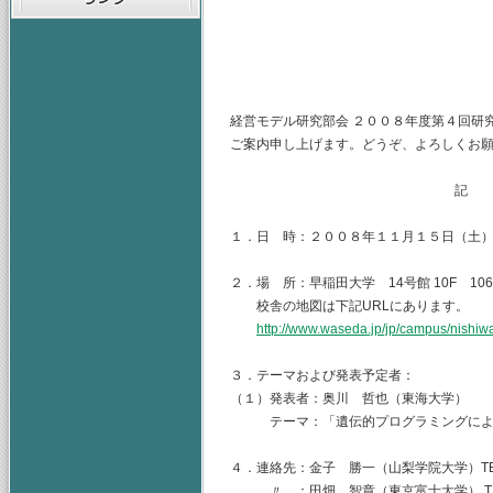
主査 早稲田大学
（幹事）東京富士
山梨学院大学
経営モデル研究部会 ２００８年度第４回研
ご案内申し上げます。どうぞ、よろしくお
記
１．日 時：２００８年１１月１５日（土
２．場 所：早稲田大学 14号館 10F 1
校舎の地図は下記URLにあります。
http://www.waseda.jp/jp/campus/nishiw
３．テーマおよび発表予定者：
（１）発表者：奥川 哲也（東海大学）
テーマ：「遺伝的プログラミングによ
４．連絡先：金子 勝一（山梨学院大学）TEL.055-
〃 ：田畑 智章（東京富士大学） TEL.03-33