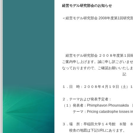
経営モデル研究部会のお知らせ
＜経営モデル研究部会 2008年度第1回研究
主査 早稲田大学
（幹事）東京富士
山梨学院大学
経営モデル研究部会 ２００８年度第１回
ご案内申し上げます。誠に申し訳ございま
なっておりますので、ご確認お願いいたしま
記
１．日 時：２００８年４月１９日（土）
２．テーマおよび発表予定者：
（１）発表者：Phimphavon Phounsak
テーマ：Pricing catastrophe losses in d
３．場 所：早稲田大学１４号館 ８階 
校舎の地図は下記URLにあります。