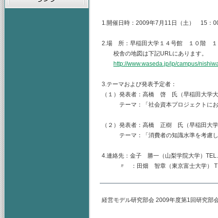
山梨学院大学
1.開催日時：2009年7月11日（土） 15：00
2.場 所：早稲田大学１４号館 １０階 
校舎の地図は下記URLにあります。
http://www.waseda.jp/jp/campus/nishiw
3.テーマおよび発表予定者：
（１）発表者：高橋 啓 氏（早稲田大学
テーマ：「社会資本プロジェクトにお
（２）発表者：高橋 正樹 氏（早稲田大
テーマ：「消費者の知識水準を考慮し
4.連絡先：金子 勝一（山梨学院大学）TEL.055-2
〃 ：田畑 智章（東京富士大学） TEL.03-33
経営モデル研究部会 2009年度第1回研究部