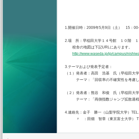
主査 早稲田大学
（幹事）東京富士
山梨学院大学
1.開催日時：2009年5月9日（土） 15：00-
2.場 所：早稲田大学１４号館 １０階 
校舎の地図は下記URLにあります。
http://www.waseda.jp/jp/campus/nishiw
3.テーマおよび発表予定者：
（１）発表者：高田 浩基 氏（早稲田大
テーマ：「回収率の不確実性を考慮した
（２）発表者：熊谷 和俊 氏（早稲田大
テーマ：「両側指数ジャンプ拡散過程を
4.連絡先：金子 勝一（山梨学院大学）TEL.055-2
〃 ：田畑 智章（東京富士大学） TEL.03-33