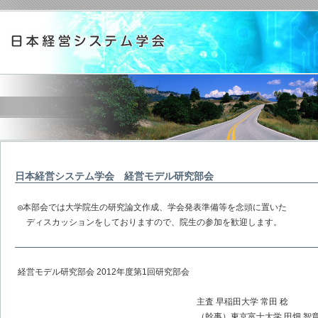
日本経営システム学会 経営モデル研究部会
◎本部会では大学院生の研究論文作成、学会発表準備等を念頭に置いた

　ディスカッションをしておりますので、院生の参加を歓迎します。
経営モデル研究部会 2012年度第1回研究部会
主査 早稲田大学 常田 稔
（幹事）東京富士大学 田畑 智