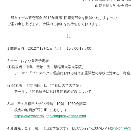
山梨学院大学 金子 勝
経営モデル研究部会 2012年度第1回研究部会を開催いたしますので、
ご案内申し上げます。皆様のご参加をお待ちしております。
記
1.開催日時：2012年12月1日（土） 15：00-17：00
2.テーマおよび発表予定者
(1)発表者：中島 宏治 氏（早稲田大学大学院）
テーマ：「プロスペクト理論における確率加重関数の形状に対する一考察
(2)発表者：今吉 璃臣 氏（早稲田大学大学院）
テーマ：「問題解決における問題の定義について」
3.場 所：早稲田大学14号館 10階 1060会議室
校舎の地図は下記URLにあります。
http://www.waseda.jp/jp/campus/waseda.html
4.連絡先：金子 勝一（山梨学院大学）TEL.055-224-1337/E-Mail:
shoichi@ygu