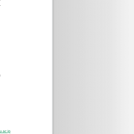
一
」
.ac.jp