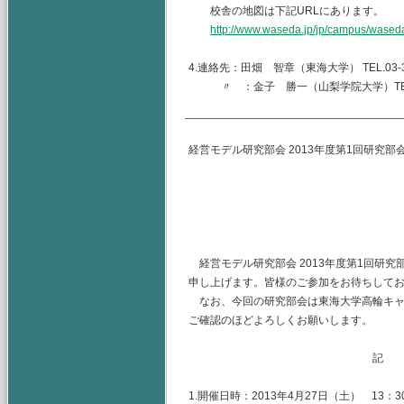
校舎の地図は下記URLにあります。
http://www.waseda.jp/jp/campus/wased
4.連絡先：田畑 智章（東海大学） TEL.03-344
〃 ：金子 勝一（山梨学院大学）TEL.055-2
経営モデル研究部会 2013年度第1回研究部
主査 早稲田大学
（幹事）東海大学
山梨学院大学
経営モデル研究部会 2013年度第1回研
申し上げます。皆様のご参加をお待ちして
なお、今回の研究部会は東海大学高輪キャ
ご確認のほどよろしくお願いします。
記
1.開催日時：2013年4月27日（土） 13：30