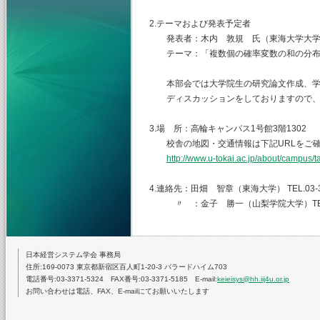
2.テーマおよび発表予定者
発表者：木内 敦規 氏（東海大学大学
テーマ：「複数個の確率変数の和の分布
本部会では大学院生の研究論文作成、学
ディスカッションをしておりますので、
3.場 所：高輪キャンパス1号館3階1302
校舎の地図・交通情報は下記URLをご確
http://www.u-tokai.ac.jp/about/campus/
4.連絡先：田畑 智章（東海大学） TEL.03-344
〃 ：金子 勝一（山梨学院大学）TEL.055-2
日本経営システム学会 事務局
住所:169-0073 東京都新宿区百人町1-20-3 バラードハイム703
電話番号:03-3371-5324 FAX番号:03-3371-5185 E-mail:
keieisys@hh.iij4u.or.jp
お問い合わせは電話、FAX、E-mailにてお願いいたします