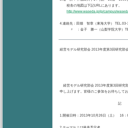
校舎の地図は下記URLにあります。
http://www.waseda.jp/jp/campus/wased
4.連絡先：田畑 智章（東海大学） TEL.03-344
〃 ：金子 勝一（山梨学院大学）TEL.055-2
経営モデル研究部会 2013年度第3回研究部
主査 早稲田大学
（幹事）東海大学
山梨学院大学
経営モデル研究部会 2013年度第3回研
申し上げます。皆様のご参加をお待ちして
記
1.開催日時：2013年10月26日（土） 16：0
2.テーマおよび発表予定者