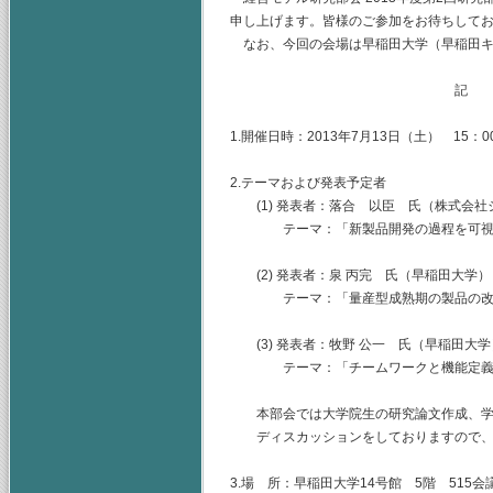
申し上げます。皆様のご参加をお待ちして
なお、今回の会場は早稲田大学（早稲田キ
記
1.開催日時：2013年7月13日（土） 15：00
2.テーマおよび発表予定者
(1) 発表者：落合 以臣 氏（株式会社
テーマ：「新製品開発の過程を可視化
(2) 発表者：泉 丙完 氏（早稲田大学）
テーマ：「量産型成熟期の製品の改善
(3) 発表者：牧野 公一 氏（早稲田大学
テーマ：「チームワークと機能定義が
本部会では大学院生の研究論文作成、学
ディスカッションをしておりますので、
3.場 所：早稲田大学14号館 5階 515会