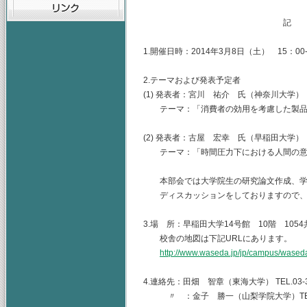
記
1.開催日時：2014年3月8日（土） 15：00-
2.テーマおよび発表予定者
(1) 発表者：宮川 祐介 氏（神奈川大学）
テーマ：「消費者の効用を考慮した製品
(2) 発表者：古屋 宏幸 氏（早稲田大学）
テーマ：「時間圧力下における人間の意
本部会では大学院生の研究論文作成、学
ディスカッションをしておりますので、
3.場 所：早稲田大学14号館 10階 105
校舎の地図は下記URLにあります。
http://www.waseda.jp/jp/campus/wased
4.連絡先：田畑 智章（東海大学） TEL.03-344
〃 ：金子 勝一（山梨学院大学）TEL.055-2