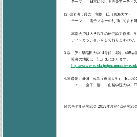
テーマ：「日本における洋楽アーティス
(3) 発表者：藤吉 和樹 氏（東海大学）
テーマ：「電子マネーの利用に関する研究
本部会では大学院生の研究論文作成、学
ディスカッションをしておりますので、
3.場 所：早稲田大学14号館 4階 405会
校舎の地図は下記URLにあります。
http://www.waseda.jp/jp/campus/wased
4.連絡先：田畑 智章（東海大学） TEL.03-344
〃 ：金子 勝一（山梨学院大学）TEL.055-2
経営モデル研究部会 2013年度第4回研究部
主査 早稲田大学
（幹事）東海大学
山梨学院大学