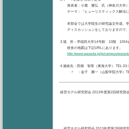
発表者：小鹿 雅弘 氏（神奈川大学
テーマ：「ヒューリスティックス解法に
本部会では大学院生の研究論文作成、学
ディスカッションをしておりますので、
3.場 所：早稲田大学14号館 10階 105
校舎の地図は下記URLにあります。
http://www.waseda.jp/jp/campus/wased
4.連絡先：田畑 智章（東海大学） TEL.03-344
〃 ：金子 勝一（山梨学院大学）TEL.055-2
経営モデル研究部会 2013年度第2回研究部
主査 早稲田大学
（幹事）東海大学
山梨学院大学
経営モデル研究部会 2013年度第2回研