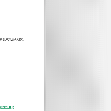
果低減方法の研究」
@tokai-u.jp