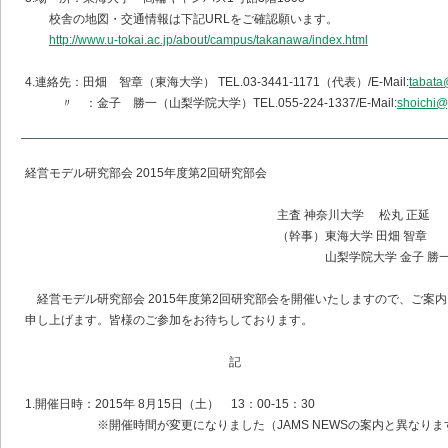
校舎の地図・交通情報は下記URLをご確認願います。
http://www.u-tokai.ac.jp/about/campus/takanawa/index.html
4.連絡先：田畑 智章（東海大学） TEL.03-3441-1171（代表）/E-Mail:
tabata
〃 ：金子 勝一（山梨学院大学）TEL.055-224-1337/E-Mail:
shoichi@
経営モデル研究部会 2015年度第2回研究部会
主査 神奈川大学 松丸 正延
（幹事）東海大学 田畑 智章
山梨学院大学 金子 勝
経営モデル研究部会 2015年度第2回研究部会を開催いたしますので、ご案内
申し上げます。皆様のご参加をお待ちしております。
記
1.開催日時：2015年 8月15日（土） 13：00-15：30
※開催時間が変更になりました（JAMS NEWSの案内と異なりま