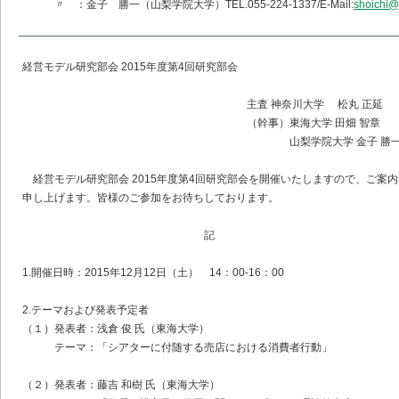
〃 ：金子 勝一（山梨学院大学）TEL.055-224-1337/E-Mail:
shoichi@
経営モデル研究部会 2015年度第4回研究部会
主査 神奈川大学 松丸 正延
（幹事）東海大学 田畑 智章
山梨学院大学 金子 勝
経営モデル研究部会 2015年度第4回研究部会を開催いたしますので、ご案内
申し上げます。皆様のご参加をお待ちしております。
記
1.開催日時：2015年12月12日（土） 14：00-16：00
2.テーマおよび発表予定者
（１）発表者：浅倉 俊 氏（東海大学）
テーマ：「シアターに付随する売店における消費者行動」
（２）発表者：藤吉 和樹 氏（東海大学）