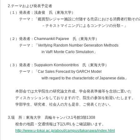
2.テーマおよび発表予定者
（１）発表者：浅倉俊 氏（東海大学）
テーマ：「鑑賞型レジャー施設に付随する売店における消費者行動その
－テキストマイニングによるコンテンツの分類－」
（２）発表者：Chamnankit Pajaree 氏（東海大学）
テーマ：「Verifying Random Number Generation Methods
in VaR Monte Carlo Simulation」
（３）発表者：Suppakorn Kornboontritos 氏（東海大学）
テーマ：「Car Sales Forecast by GARCH Model
with regard to the characteristic of Japanese data」
本部会では大学院生の研究論文作成、学会発表準備等を念頭に置いた
ディスカッションをしておりますので、院生の参加を歓迎いたします。
学部学生、研究者、社会人の方も是非、ご発表ください。
3.場 所：東海大学 高輪キャンパス1号館3階1308
校舎の地図・交通情報は下記URLをご確認願います。
http://www.u-tokai.ac.jp/about/campus/takanawa/index.html