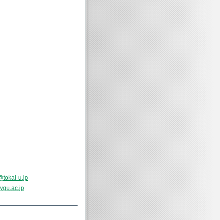
@tokai-u.jp
ygu.ac.jp