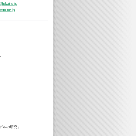
@tokai-u.jp
ygu.ac.jp
一
デルの研究」