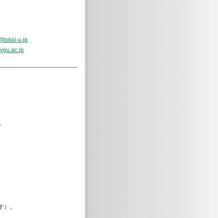
@tokai-u.jp
ygu.ac.jp
一
す）。