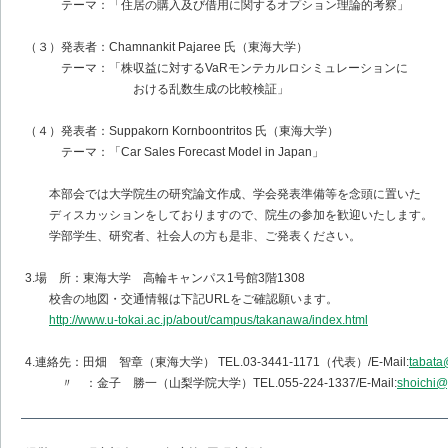
テーマ：「住居の購入及び借用に関するオプション理論的考察」
（３）発表者：Chamnankit Pajaree 氏（東海大学）
テーマ：「株収益に対するVaRモンテカルロシミュレーションに
おける乱数生成の比較検証」
（４）発表者：Suppakorn Kornboontritos 氏（東海大学）
テーマ：「Car Sales Forecast Model in Japan」
本部会では大学院生の研究論文作成、学会発表準備等を念頭に置いた
ディスカッションをしておりますので、院生の参加を歓迎いたします。
学部学生、研究者、社会人の方も是非、ご発表ください。
3.場 所：東海大学 高輪キャンパス1号館3階1308
校舎の地図・交通情報は下記URLをご確認願います。
http://www.u-tokai.ac.jp/about/campus/takanawa/index.html
4.連絡先：田畑 智章（東海大学） TEL.03-3441-1171（代表）/E-Mail:
tabata
〃 ：金子 勝一（山梨学院大学）TEL.055-224-1337/E-Mail:
shoichi@