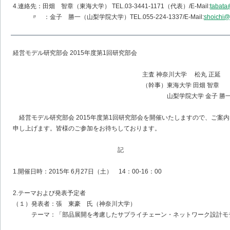
4.連絡先：田畑 智章（東海大学） TEL.03-3441-1171（代表）/E-Mail:
tabata
〃 ：金子 勝一（山梨学院大学）TEL.055-224-1337/E-Mail:
shoichi@
経営モデル研究部会 2015年度第1回研究部会
主査 神奈川大学 松丸 正延
（幹事）東海大学 田畑 智章
山梨学院大学 金子 勝
経営モデル研究部会 2015年度第1回研究部会を開催いたしますので、ご案内
申し上げます。皆様のご参加をお待ちしております。
記
1.開催日時：2015年 6月27日（土） 14：00-16：00
2.テーマおよび発表予定者
（１）発表者：張 東豪 氏（神奈川大学）
テーマ：「部品展開を考慮したサプライチェーン・ネットワーク設計モ