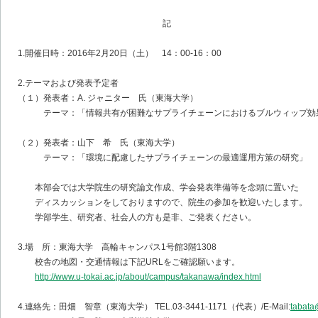
記
1.開催日時：2016年2月20日（土） 14：00-16：00
2.テーマおよび発表予定者
（１）発表者：A. ジャニター 氏（東海大学）
テーマ：「情報共有が困難なサプライチェーンにおけるブルウィップ効
（２）発表者：山下 希 氏（東海大学）
テーマ：「環境に配慮したサプライチェーンの最適運用方策の研究」
本部会では大学院生の研究論文作成、学会発表準備等を念頭に置いた
ディスカッションをしておりますので、院生の参加を歓迎いたします。
学部学生、研究者、社会人の方も是非、ご発表ください。
3.場 所：東海大学 高輪キャンパス1号館3階1308
校舎の地図・交通情報は下記URLをご確認願います。
http://www.u-tokai.ac.jp/about/campus/takanawa/index.html
4.連絡先：田畑 智章（東海大学） TEL.03-3441-1171（代表）/E-Mail:
tabata