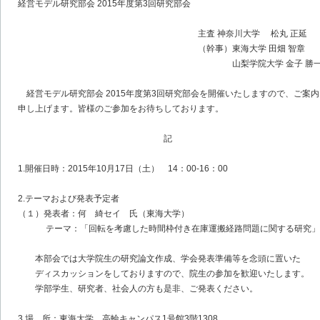
経営モデル研究部会 2015年度第3回研究部会
主査 神奈川大学 松丸 正延
（幹事）東海大学 田畑 智章
山梨学院大学 金子 勝
経営モデル研究部会 2015年度第3回研究部会を開催いたしますので、ご案内
申し上げます。皆様のご参加をお待ちしております。
記
1.開催日時：2015年10月17日（土） 14：00-16：00
2.テーマおよび発表予定者
（１）発表者：何 綺セイ 氏（東海大学）
テーマ：「回転を考慮した時間枠付き在庫運搬経路問題に関する研究」
本部会では大学院生の研究論文作成、学会発表準備等を念頭に置いた
ディスカッションをしておりますので、院生の参加を歓迎いたします。
学部学生、研究者、社会人の方も是非、ご発表ください。
3.場 所：東海大学 高輪キャンパス1号館3階1308