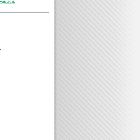
ygu.ac.jp
一