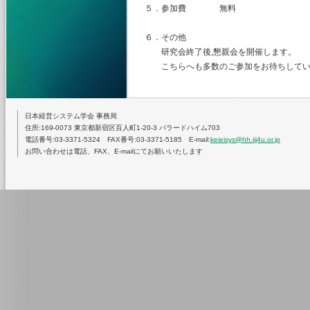
５．参加費 無料
６．その他
研究会終了後,懇親会を開催します。
こちらへも多数のご参加をお待ちしてい
日本経営システム学会 事務局
住所:169-0073 東京都新宿区百人町1-20-3 バラードハイム703
電話番号:03-3371-5324 FAX番号:03-3371-5185 E-mail:
keieisys@hh.iij4u.or.jp
お問い合わせは電話、FAX、E-mailにてお願いいたします