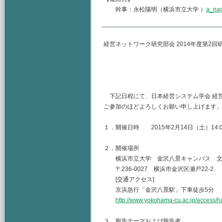
幹事：永松陽明（横浜市立大学 ）
a_na
経営ネットワーク研究部会 2014年度第2
主査：横浜商科
幹事：横浜市立
下記日程にて、日本経営システム学会 経
ご参加のほどよろしくお願い申し上げます
１．開催日時 2015年2月14日（土）14:00
２．開催場所
横浜市立大学 金沢八景キャンパス 文
〒236-0027 横浜市金沢区瀬戸22-2
[交通アクセス]
京浜急行「金沢八景駅」下車徒歩5分
http://www.yokohama-cu.ac.jp/access
３．報告テーマおよび報告者