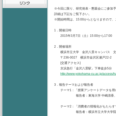
※今回に限り、研究発表・懇親会にご参加
詳細は下記をご覧下さい。
※開始時間は、15:00からとなりますので
1．開催日時
2015年3月7日（土）15:00から17:00
2．開催場所
横浜市立大学 金沢八景キャンパス 文
〒236-0027 横浜市金沢区瀬戸22-2
[交通アクセス]
京浜急行「金沢八景駅」下車徒歩5分
http://www.yokohama-cu.ac.jp/access
3．報告テーマおよび報告者
テーマ1：「授業アンケートデータを用い
報告者：東海大学 中嶋清香、緒方
テーマ2：「消費者の情報化がもたらすマ
報告者：横浜市立大学大学院 