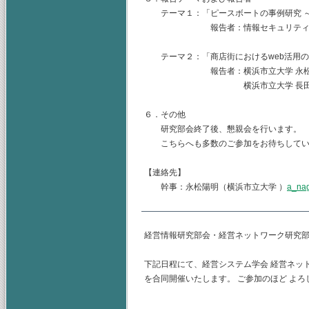
テーマ１：「ピースボートの事例研究 ～
報告者：情報セキュリティ大学
テーマ２：「商店街におけるweb活用の
報告者：横浜市立大学 永松陽明、
横浜市立大学 長田め
６．その他
研究部会終了後、懇親会を行います。
こちらへも多数のご参加をお待ちしてい
【連絡先】
幹事：永松陽明（横浜市立大学 ）
a_na
経営情報研究部会・経営ネットワーク研究
下記日程にて、経営システム学会 経営ネッ
を合同開催いたします。 ご参加のほど よ
経営情報研究部会