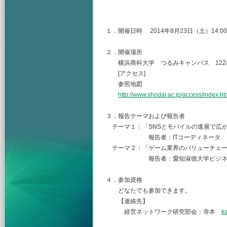
経営ネットワーク研
１．開催日時 2014年8月23日（土）14:00～
２．開催場所
横浜商科大学 つるみキャンパス 122
[アクセス]
参照地図
http://www.shodai.ac.jp/access/index.ht
３．報告テーマおよび報告者
テーマ１：「SNSとモバイルの進展で広
報告者：ITコーディネータ 
テーマ２：「ゲーム業界のバリューチェー
報告者：愛知淑徳大学ビジネス
４．参加資格
どなたでも参加できます。
【連絡先】
経営ネットワーク研究部会：寺本
k