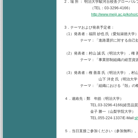
2．場 所 ： 明治大学駿河台校舎グローバ
（TEL：03-3296-4166）
http://www.meiji.ac.jp/koh
3．テーマおよび発表予定者：
（1）発表者：福田 紗也 氏（愛知淑徳大学
テーマ：「進路選択に対する自己効力
（2）発表者：村山 誠 氏（明治大学），権
テーマ：「事業部制組織の経営資源配
（3）発表者：権 善喜 氏（明治大学），村
山下 洋史 氏（明治大学
テーマ：「組織における『殻』の概念
４．連絡先：鄭 年皓（明治大学）
TEL.03-3296-4166(経営品質
金子 勝一（山梨学院大学）
TEL.055-224-1337/E-Mail:
s
５．当日直接ご参加ください（参加無料）