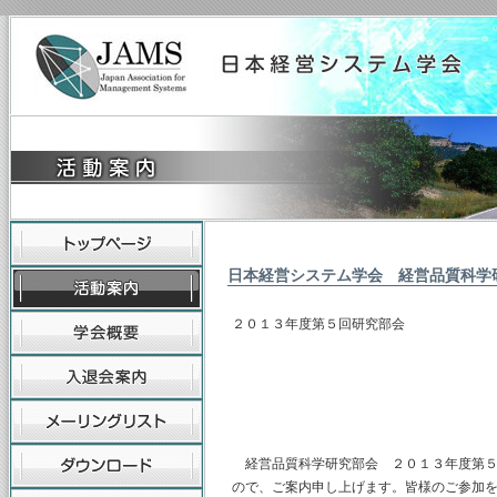
日本経営システム学会 経営品質科学
２０１３年度第５回研究部会
主査 山
副査 金
幹事 鄭
経営品質科学研究部会 ２０１３年度第５
ので、ご案内申し上げます。皆様のご参加