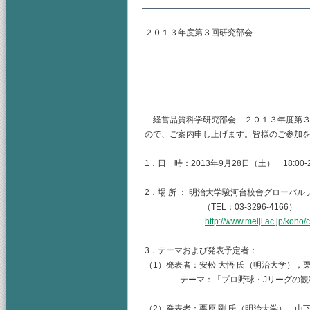
２０１３年度第３回研究部会
主査 山
副査 金
幹事 鄭
経営品質科学研究部会 ２０１３年度第３
ので、ご案内申し上げます。皆様のご参加
1．日 時：2013年9月28日（土） 18:00-2
2．場 所 ： 明治大学駿河台校舎グローバ
（TEL：03-3296-4166）
http://www.meiji.ac.jp/koh
3．テーマおよび発表予定者：
（1）発表者：安松 大悟 氏（明治大学），
テーマ：「プロ野球・Jリーグの観客
（2）発表者：栗原 剛 氏（明治大学），山下