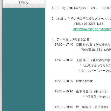
1．日 時：2014年2月27日（木） 17:00-1
2．場 所 ： 明治大学駿河台校舎グローバ
（TEL：03-3296-4166）
http://www.meiji.ac.jp/koh
3．テーマおよび発表予定者：
17:00～17:40 福田 紗也 氏（愛知淑
「進路選択に対する自己効力感の
17:40～18:20 上原 衛 氏（愛知淑徳大学
「「組織活性化のカタストロフ
としてのハーズバーグのM因子
18:20～18:30 coffee break
18:30～19:10 山下 洋史 氏（明治大
「「情報引力モデル」の研
19:10～19:40 鄭 年皓 氏（明治大学）