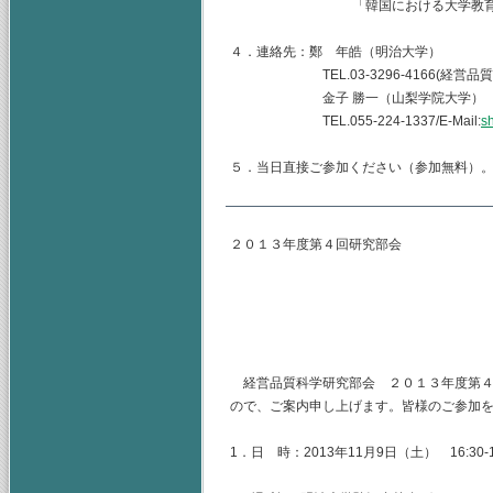
「韓国における大学教育の
４．連絡先：鄭 年皓（明治大学）
TEL.03-3296-4166(経営品質
金子 勝一（山梨学院大学）
TEL.055-224-1337/E-Mail:
s
５．当日直接ご参加ください（参加無料）
２０１３年度第４回研究部会
主査 山
副査 金
幹事 鄭
経営品質科学研究部会 ２０１３年度第４
ので、ご案内申し上げます。皆様のご参加
1．日 時：2013年11月9日（土） 16:30-1