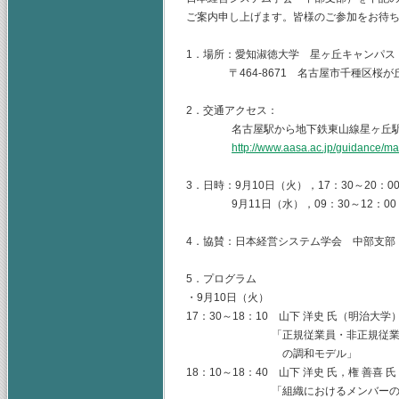
ご案内申し上げます。皆様のご参加をお待
1．場所：愛知淑徳大学 星ヶ丘キャンパス 1
〒464-8671 名古屋市千種区桜が丘23 TE
2．交通アクセス：
名古屋駅から地下鉄東山線星ヶ丘駅（所
http://www.aasa.ac.jp/guidance/ma
3．日時：9月10日（火），17：30～20：0
9月11日（水），09：30～12：00
4．協賛：日本経営システム学会 中部支部
5．プログラム
・9月10日（火）
17：30～18：10 山下 洋史 氏（明治大学
「正規従業員・非正規従業員のエ
の調和モデル」
18：10～18：40 山下 洋史 氏，権 善喜
「組織におけるメンバーの内部エ