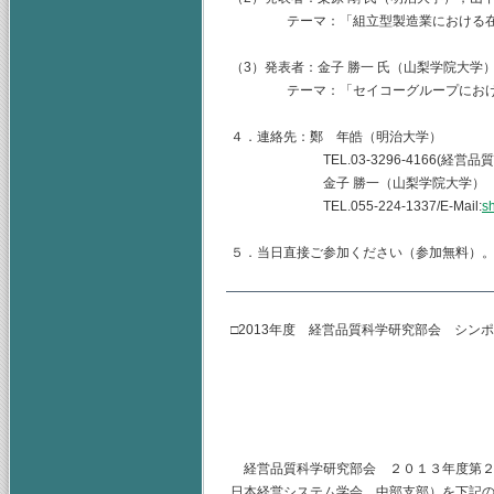
テーマ：「組立型製造業における在庫
（3）発表者：金子 勝一 氏（山梨学院大学）
テーマ：「セイコーグループにおけ
４．連絡先：鄭 年皓（明治大学）
TEL.03-3296-4166(経営品質
金子 勝一（山梨学院大学）
TEL.055-224-1337/E-Mail:
s
５．当日直接ご参加ください（参加無料）
□2013年度 経営品質科学研究部会 シン
主査 山
副査 金
幹事 鄭
経営品質科学研究部会 ２０１３年度第２
日本経営システム学会 中部支部）を下記