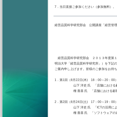
7．当日直接ご参加ください（参加無料）。
経営品質科学研究部会 公開講座「経営管
主査 山
副査 金
幹事 鄭
経営品質科学研究部会 ２０１３年度第１
明治大学「経営品質科学研究所」）を下記
ご案内申し上げます。皆様のご参加をお待
1．第1回（8月22日(木) 18：00～20：00
山下 洋史 氏 「店舗における顧
権 善喜 氏 「店舗における顧客の
2．第2回（8月24日(土) 17：00～19：00
山下 洋史 氏 「ICTの活用によ
権 善喜 氏 「ソフトウェアの適