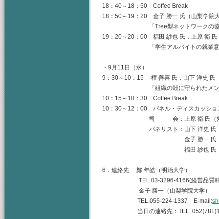
18：40～18：50 Coffee Break
18：50～19：20 金子 勝一 氏（山梨学
「Tree型ネットワークの協調
19：20～20：00 福田 紗也 氏，上原 衛
「学生アルバイトの就業意識に
・9月11日（水）
9：30～10：15 権 善喜 氏，山下 洋史 
「組織の殻に守られたメ
10：15～10：30 Coffee Break
10：30～12：00 パネル・ディスカッシ
司 会：上原 衛 氏（愛知
パネリスト：山下 洋史 氏，権 
金子 勝一 氏（山梨
福田 紗也 氏（愛知
6．連絡先 鄭 年皓（明治大学）
TEL.03-3296-4166(経営品質
金子 勝一（山梨学院大学）
TEL.055-224-1337 E-mail:
sh
当日の連絡先：TEL. 052(781)1