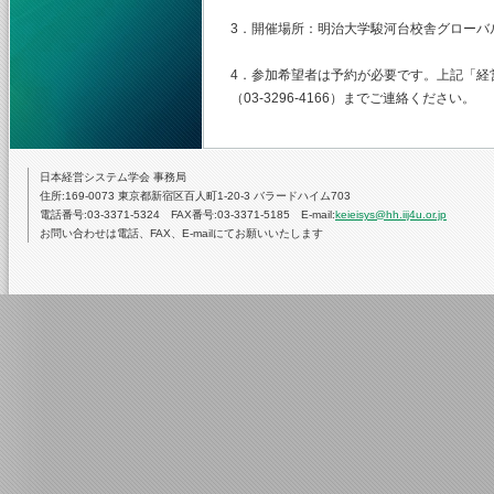
3．開催場所：明治大学駿河台校舎グローバ
4．参加希望者は予約が必要です。上記「経
（03‐3296‐4166）までご連絡ください。
日本経営システム学会 事務局
住所:169-0073 東京都新宿区百人町1-20-3 バラードハイム703
電話番号:03-3371-5324 FAX番号:03-3371-5185 E-mail:
keieisys@hh.iij4u.or.jp
お問い合わせは電話、FAX、E-mailにてお願いいたします