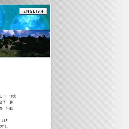
史
一
皓
および
内申し