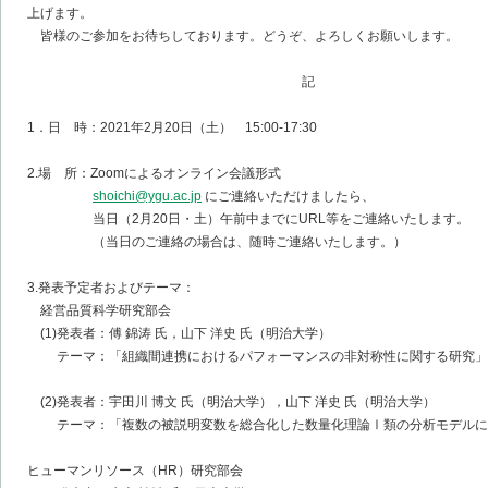
上げます。
皆様のご参加をお待ちしております。どうぞ、よろしくお願いします。
記
1．日 時：2021年2月20日（土） 15:00-17:30
2.場 所：Zoomによるオンライン会議形式
shoichi@ygu.ac.jp
にご連絡いただけましたら、
当日（2月20日・土）午前中までにURL等をご連絡いたします。
（当日のご連絡の場合は、随時ご連絡いたします。）
3.発表予定者およびテーマ：
経営品質科学研究部会
(1)発表者：傅 錦涛 氏，山下 洋史 氏（明治大学）
テーマ：「組織間連携におけるパフォーマンスの非対称性に関する研究」
(2)発表者：宇田川 博文 氏（明治大学），山下 洋史 氏（明治大学）
テーマ：「複数の被説明変数を総合化した数量化理論Ⅰ類の分析モデルに
ヒューマンリソース（HR）研究部会