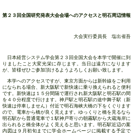
第２３回全国研究発表大会会場へのアクセスと明石周辺情報
大会実行委員長 塩出省吾
日本経営システム学会第２３回全国大会を本学で開催に到
りましたこと大変光栄に存じます。当日は遠方になります
が、皆様ぜひご参加頂けるようよろしくお願い致します。
本学へのアクセスですが、東京方面からは新幹線をご利用
になられる場合、新大阪駅で新快速に乗り換えられると便利
です。新快速は１５分間隔で運行され新大阪駅と明石駅の間
を４０分程度で行けます。神戸駅と明石駅の途中舞子駅（新
快速は停車しません）付近で明石海峡大橋の下をくぐります
ので、電車から橋が良く見えます。ゆっくりと橋を見るなら
明石駅から普通電車で１駅神戸寄りの朝霧駅から大蔵海岸に
出られると橋全体がよく見えると思います。明石駅近辺の案
内図は９月初旬までに学会ホームページに掲載する予定で