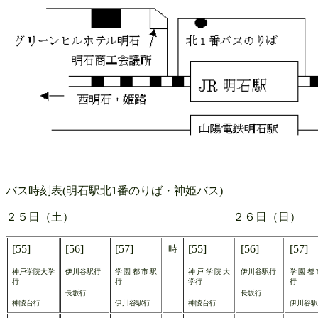
バス時刻表(明石駅北1番のりば・神姫バス)
２５日（土） ２６日（日）
[55]
[56]
[57]
[55]
[56]
[57]
時
神戸学院大学
伊川谷駅行
学園都市駅
神戸学院大
伊川谷駅行
学園都
行
行
学行
行
長坂行
長坂行
神陵台行
伊川谷駅行
神陵台行
伊川谷駅