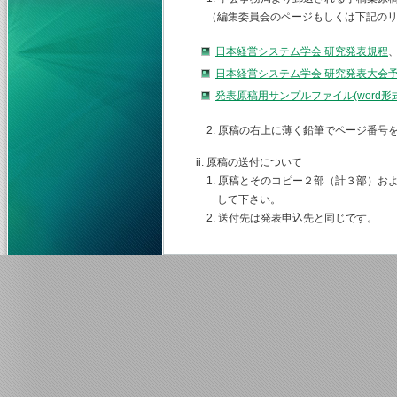
（編集委員会のページもしくは下記のリ
日本経営システム学会 研究発表規程
日本経営システム学会 研究発表大会
発表原稿用サンプルファイル(word
2. 原稿の右上に薄く鉛筆でページ番号
ii. 原稿の送付について
1. 原稿とそのコピー２部（計３部）お
して下さい。
2. 送付先は発表申込先と同じです。