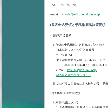
FAX：078-976-3702
e-mail：
shiode@eb.kobegakuin.ac.jp
■発表申込要領と予稿集原稿執筆要領
(1)発表申込要領
i. 別紙の申込用紙に必要事項を記入の上
日本経営システム学会 事務局
〒169-0073
東京都新宿区百人町1-20-3バラードハイ
TEL：(03)3371-5324FAX：(03)3371-5
e-mail：
keieisys@hh.iij4u.or.jp
発表申込書のダウンロード
ii. プログラム委員会による検討の後，
(2)予稿集原稿執筆要領
i. 原稿作成について
1. 学会事務局より郵送される予稿集原