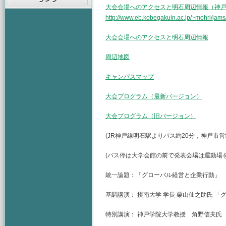
大会会場へのアクセスと明石周辺情報（神
http://www.eb.kobegakuin.ac.jp/~mohri/jam
大会会場へのアクセスと明石周辺情報
周辺地図
キャンパスマップ
大会プログラム（最新バージョン）
大会プログラム（旧バージョン）
(JR神戸線明石駅よりバス約20分，神戸市
(バス停は大学会館の前で発表会場は運動場
統一論題：「グローバル経営と企業行動」
基調講演： 摂南大学 学長 栗山仙之助氏 
特別講演： 神戸学院大学教授 角野信夫氏