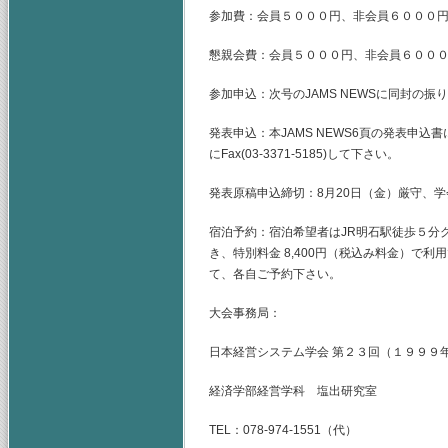
参加費：会員５０００円、非会員６０００
懇親会費：会員５０００円、非会員６００
参加申込：次号のJAMS NEWSに同封の
発表申込：本JAMS NEWS6頁の発表申込
にFax(03-3371-5185)して下さい。
発表原稿申込締切：8月20日（金）厳守、
宿泊予約：宿泊希望者はJR明石駅徒歩５分グリー
き、特別料金 8,400円（税込み料金）で
て、各自ご予約下さい。
大会事務局：
日本経営システム学会 第２３回（１９９９
経済学部経営学科 塩出研究室
TEL：078-974-1551（代）