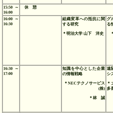
15:50～
休 憩
16:00
16:00～
組織変革への抵抗に関
グ
16:30
する研究
る
＊明治大学 山下 洋史
16:30～
知識を中心とした企業
遠
17:00
の情報戦略
シ
＊NECテクノサービス
＊
(株)
多
＊林 誠