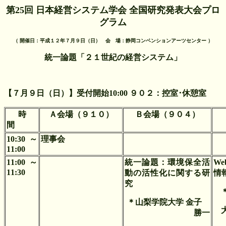
第25回 日本経営システム学会 全国研究発表大会プロ
グラム
（ 開催日：平成１２年７月９日（日） 会 場：静岡コンベンションアーツセンター ）
統一論題「２１世紀の経営システム」
【７月９日（日）】受付開始10:00 ９０２：控室･休憩室
時
Ａ会場（９１０）
Ｂ会場（９０４）
間
10:30～
理事会
11:00
11:00～
統一論題：環境保全活
W
11:30
動の活性化に関する研
情
究
＊山梨学院大学 金子
勝一