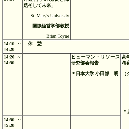
題そして未来」
St. Mary's University
国際経営学部教授
Brian Toyne
14:10～
休 憩
14:20
14:20～
ヒューマン・リソース
高
14:50
研究部会報告
考
＊日本大学 小田部 明
（
＊
14:50～
15:20