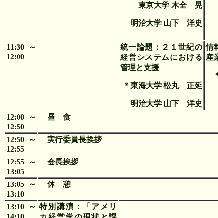
東京大学 木全 晃
明治大学 山下 洋史
11:30～
統一論題：２１世紀の
情
12:00
経営システムにおける
産
管理と支援
＊東海大学 松丸 正延
明治大学 山下 洋史
12:00～
昼 食
12:50
12:50～
実行委員長挨拶
12:55
12:55～
会長挨拶
13:05
13:05～
休 憩
13:10
13:10～
特別講演：「アメリ
14:10
カ経営学の現状と課