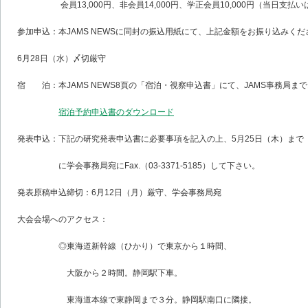
会員13,000円、非会員14,000円、学正会員10,000円（当日支払いは1
参加申込：本JAMS NEWSに同封の振込用紙にて、上記金額をお振り込みくだ
6月28日（水）〆切厳守
宿 泊：本JAMS NEWS8頁の「宿泊・視察申込書」にて、JAMS事務局ま
宿泊予約申込書のダウンロード
発表申込：下記の研究発表申込書に必要事項を記入の上、5月25日（木）まで
に学会事務局宛にFax.（03-3371-5185）して下さい。
発表原稿申込締切：6月12日（月）厳守、学会事務局宛
大会会場へのアクセス：
◎東海道新幹線（ひかり）で東京から１時間、
大阪から２時間。静岡駅下車。
東海道本線で東静岡まで３分。静岡駅南口に隣接。