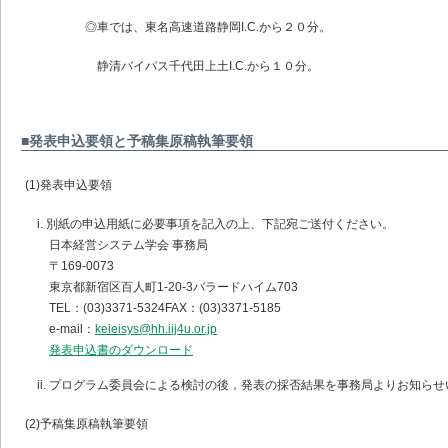
◎車では、東名高速道路静岡I.C.から２０分。
静清バイパス千代田上土I.C.から１０分。
■発表申込要領と予稿集原稿執筆要領
(1)発表申込要領
i. 別紙の申込用紙に必要事項を記入の上、下記宛ご送付ください。
日本経営システム学会 事務局
〒169-0073
東京都新宿区百人町1-20-3バラードハイム703
TEL：(03)3371-5324FAX：(03)3371-5185
e-mail：
keieisys@hh.iij4u.or.jp
発表申込書のダウンロード
ii. プログラム委員会による検討の後，発表の採否結果を事務局よりお知ら
(2)予稿集原稿執筆要領