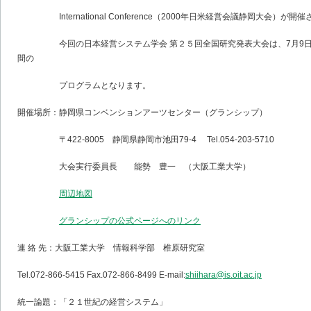
International Conference（2000年日米経営会議静岡大会）が開
今回の日本経営システム学会 第２５回全国研究発表大会は、7月9日（
間の
プログラムとなります。
開催場所：静岡県コンベンションアーツセンター（グランシップ）
〒422-8005 静岡県静岡市池田79-4 Tel.054-203-5710
大会実行委員長 能勢 豊一 （大阪工業大学）
周辺地図
グランシップの公式ページへのリンク
連 絡 先：大阪工業大学 情報科学部 椎原研究室
Tel.072-866-5415 Fax.072-866-8499 E-mail:
shiihara@is.oit.ac.jp
統一論題：「２１世紀の経営システム」