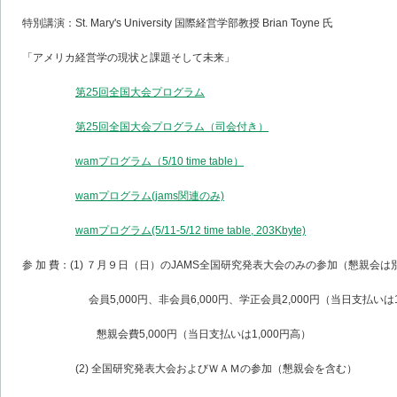
特別講演：St. Mary's University 国際経営学部教授 Brian Toyne 氏
「アメリカ経営学の現状と課題そして未来」
第25回全国大会プログラム
第25回全国大会プログラム（司会付き）
wamプログラム（5/10 time table）
wamプログラム(jams関連のみ)
wamプログラム(5/11-5/12 time table, 203Kbyte)
参 加 費：(1) ７月９日（日）のJAMS全国研究発表大会のみの参加（懇親会は
会員5,000円、非会員6,000円、学正会員2,000円（当日支払いは1,
懇親会費5,000円（当日支払いは1,000円高）
(2) 全国研究発表大会およびＷＡＭの参加（懇親会を含む）