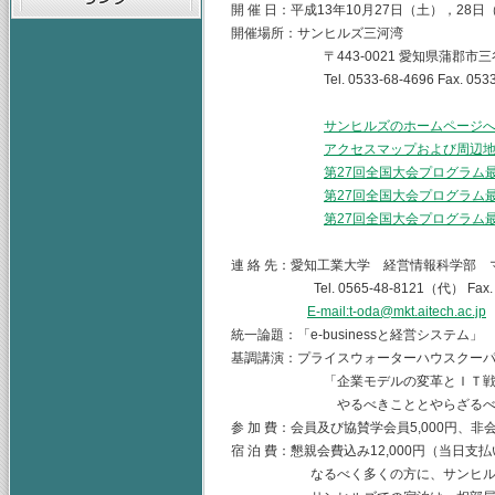
開 催 日：平成13年10月27日（土），28日
開催場所：サンヒルズ三河湾
〒443-0021 愛知県蒲郡市三谷町
Tel. 0533-68-4696 Fax. 0533-
サンヒルズのホームページ
アクセスマップおよび周辺
第27回全国大会プログラム最終
第27回全国大会プログラム最終
第27回全国大会プログラム最終
連 絡 先：愛知工業大学 経営情報科学部
Tel. 0565-48-8121（代） Fax. 05
E-mail:t-oda@mkt.aitech.ac.jp
統一論題：「e-businessと経営システム」
基調講演：プライスウォーターハウスクーパ
「企業モデルの変革とＩＴ戦略の統合 e-
やるべきこととやらざるべき
参 加 費：会員及び協賛学会員5,000円、非会
宿 泊 費：懇親会費込み12,000円（当日支
なるべく多くの方に、サンヒルズでお