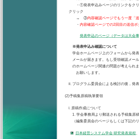
・①発表申込みページのリンクをクリッ
クリック
→ ③
内容確認ページでもう一度「
・
内容確認ページでの2回目の送信ボ
発表申込のページ（データは大会
※発表申込み確認について
学会ホームページ上のフォームから発表
メールが届きます。もし受領確認メール
のホームページ関連の問題が考えられま
お願いします。
ii. プログラム委員会による検討の後，
(2)予稿集原稿執筆要領
i. 原稿作成について
1. 学会事務局より郵送される予稿集原
（編集委員会のページもしくは下記のリ
日本経営システム学会 研究発表規程