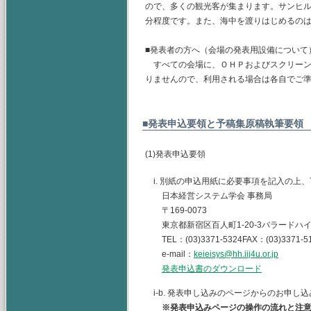
ので、多くの観光客が集まります。サンヒル
分程度です。また、海中を渡りはじめるのは、
■発表者の方へ（会場の発表用設備について
すべての会場に、ＯＨＰおよびスクリーン
りませんので、利用される場合は各自でご
■発表申込要領と予稿集原稿執筆要領
(1)発表申込要領
i. 別紙の申込用紙に必要事項を記入の上
日本経営システム学会 事務局
〒169-0073
東京都新宿区百人町1-20-3バラードハイ
TEL：(03)3371-5324FAX：(03)3371-5
e-mail：
keieisys@hh.iij4u.or.jp
発表申込書のダウンロード
i-b. 発表申し込みのページからのお申
※発表申込みページの操作の流れと注