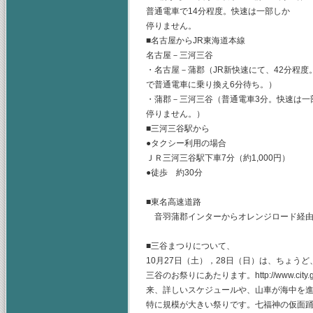
普通電車で14分程度。快速は一部しか
停りません。
■名古屋からJR東海道本線
名古屋－三河三谷
・名古屋－蒲郡（JR新快速にて、42分程度
で普通電車に乗り換え6分待ち。）
・蒲郡－三河三谷（普通電車3分。快速は一
停りません。）
■三河三谷駅から
●タクシー利用の場合
ＪＲ三河三谷駅下車7分（約1,000円）
●徒歩 約30分
■東名高速道路
音羽蒲郡インターからオレンジロード経由
■三谷まつりについて、
10月27日（土），28日（日）は、ちょうど
三谷のお祭りにあたります。http://www.city.gama
来、詳しいスケジュールや、山車が海中を
特に規模が大きい祭りです。七福神の仮面