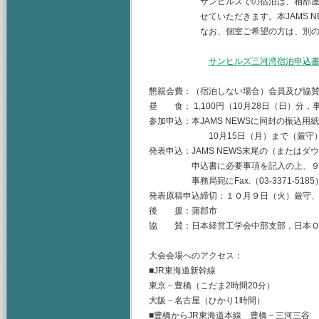
サンヒルズでの宿泊は、相部屋とさせ
せていただきます。本JAMS NEWS
なお、個室ご希望の方は、別のホテ
サンヒルズ三河湾宿泊申込書の
懇親会費：（宿泊しない場合）会員及び協賛学会員
昼 食： 1,100円（10月28日（日）分
参加申込：本JAMS NEWSに同封の振込
10月15日（月）まで（厳守
発表申込：JAMS NEWS末尾の（または
申込書に必要事項を記入の上、９月
事務局宛にFax.（03-3371-518
発表原稿申込締切：１０月９日（火）厳守
後 援：蒲郡市
協 賛：日本経営工学会中部支部，日本Ｏ
大会会場へのアクセス：
■JR東海道新幹線
東京－豊橋（こだま2時間20分）
大阪－名古屋（ひかり1時間）
■豊橋からJR東海道本線 豊橋－三河三谷