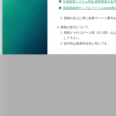
日本経営システム学会 研究発表大会
発表原稿用サンプルファイル(word
2. 原稿の右上に薄く鉛筆でページ番号
ii. 原稿の送付について
1. 原稿とそのコピー２部（計３部）お
して下さい。
2. 送付先は発表申込先と同じです。