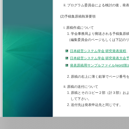
ii. プログラム委員会による検討の後，
(2)予稿集原稿執筆要領
i. 原稿作成について
1. 学会事務局より郵送される予稿集原
（編集委員会のページもしくは下記のリ
日本経営システム学会 研究発表規程
日本経営システム学会 研究発表大会
発表原稿用サンプルファイル(word
2. 原稿の右上に薄く鉛筆でページ番号
ii. 原稿の送付について
1. 原稿とそのコピー２部（計３部）お
して下さい。
2. 送付先は発表申込先と同じです。