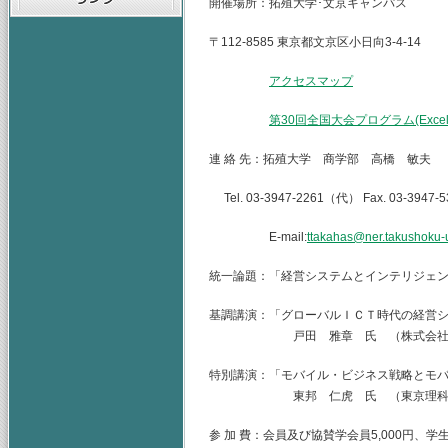
開催場所：拓殖大学･文京キャンパス
〒112-8585 東京都文京区小日向3-4-14
アクセスマップ
第30回全国大会プログラム(Exce
連 絡 先：拓殖大学 商学部 高橋 敏夫
Tel. 03-3947-2261（代） Fax. 03-3947-5
E-mail:
ttakahas@ner.takushoku-u
統一論題：「経営システムとインテリジェ
基調講演：「グローバルＩＣＴ時代の経営
戸田 雅章 氏 （株式会社トヨタ
特別講演：「モバイル・ビジネス戦略とモ
東邦 仁虎 氏 （東京理科
参 加 費：会員及び協賛学会員5,000円、学生