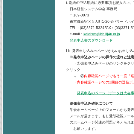
i. 別紙の申込用紙に必要事項を記入の上
日本経営システム学会 事務局
〒169-0073
東京都新宿区百人町1-20-3バラードハイ
TEL：(03)3371-5324FAX：(03)3371-5
e-mail：
keieisys@hh.iij4u.or.jp
発表申込書のダウンロード
i-b. 発表申し込みのページからのお申
※発表申込みページの操作の流れと注
・①発表申込みページのリンクをクリッ
クリック
→ ③
内容確認ページでもう一度「
・
内容確認ページでの2回目の送信ボ
発表申込のページ（データは大会
※発表申込み確認について
学会ホームページ上のフォームから発表
メールが届きます。もし受領確認メール
のホームページ関連の問題が考えられま
お願いします。