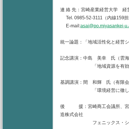
連 絡 先：宮崎産業経営大学 
Tel. 0985-52-3111（内線159担
E-mail:
asai@po.miyasankei-u.
統一論題：「地域活性化と経営
記念講演：中島 美幸 氏（雲
「地域資源を有効活用し
基調講演：間 和輝 氏（有限
「環境経営に徹した
後 援：宮崎商工会議所、宮崎
造株式会社
フェニックス・シーガイ