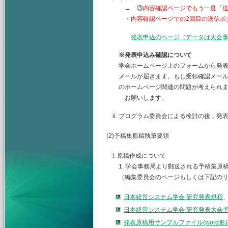
→ ③
内容確認ページでもう一度「
・
内容確認ページでの2回目の送信ボ
発表申込のページ（データは大会
※発表申込み確認について
学会ホームページ上のフォームから発表
メールが届きます。もし受領確認メール
のホームページ関連の問題が考えられま
お願いします。
ii. プログラム委員会による検討の後，
(2)予稿集原稿執筆要領
i. 原稿作成について
1. 学会事務局より郵送される予稿集原
（編集委員会のページもしくは下記のリ
日本経営システム学会 研究発表規程
日本経営システム学会 研究発表大会
発表原稿用サンプルファイル(word