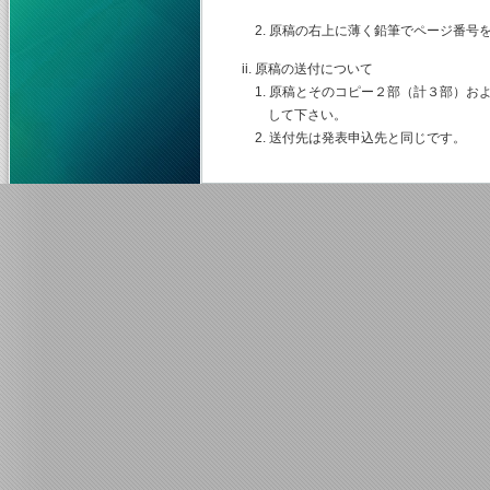
2. 原稿の右上に薄く鉛筆でページ番号
ii. 原稿の送付について
1. 原稿とそのコピー２部（計３部）お
して下さい。
2. 送付先は発表申込先と同じです。