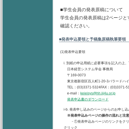
■学生会員の発表原稿について
学生会員の発表原稿は2ページと
確認ください。
■発表申込要領と予稿集原稿執筆要領
(1)発表申込要領
i. 別紙の申込用紙に必要事項を記入の上
日本経営システム学会 事務局
〒169-0073
東京都新宿区百人町1-20-3バラードハイ
TEL：(03)3371-5324FAX：(03)3371-5
e-mail：
keieisys@hh.iij4u.or.jp
発表申込書のダウンロード
i-b. 発表申し込みのページからのお申
※発表申込みページの操作の流れと注
・①発表申込みページのリンクをクリッ
クリック