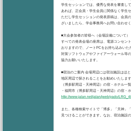
学生セッションでは、優秀な発表を審査し
あれば、正会員・学生会員に関係なく学生
ただし学生セッションの発表原稿は、会員の
ざいましたら、学会事務局へお問い合わせ
■大会参加者の皆様へ（会場設備について）
すべての発表会場の座席は、電源コンセン
おりますので、ノートPCをお持ち込みいた
対策ソフトウェアやファイアーウォール等
協力お願いいたします。
■宿泊のご案内 会場周辺には宿泊施設はほ
地区周辺で探されることをお勧めいたしま
（博多駅周辺・天神周辺）の宿・ホテル一
・福岡市（博多駅周辺・天神周辺）の宿・ホテ
http://www.jalan.net/jalan/jweb/yado/LRG
また、各種検索サイトで「博多」「天神」
見つけることができます。なお、宿泊施設