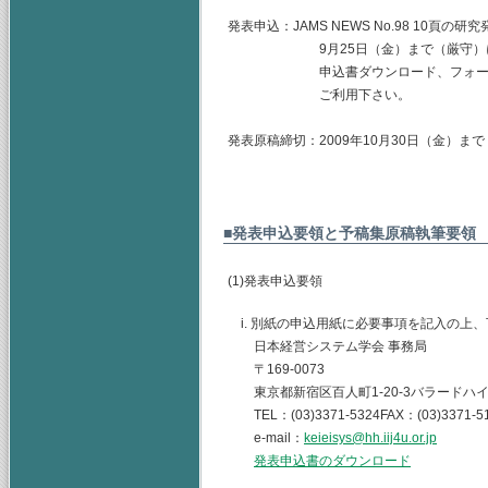
発表申込：JAMS NEWS No.98 10頁
9月25日（金）まで（厳守）に学会事務局
申込書ダウンロード、フォームによ
ご利用下さい。
発表原稿締切：2009年10月30日（金）ま
■発表申込要領と予稿集原稿執筆要領
(1)発表申込要領
i. 別紙の申込用紙に必要事項を記入の上
日本経営システム学会 事務局
〒169-0073
東京都新宿区百人町1-20-3バラードハイ
TEL：(03)3371-5324FAX：(03)3371-5
e-mail：
keieisys@hh.iij4u.or.jp
発表申込書のダウンロード