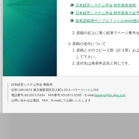
日本経営システム学会 研究発表規程
日本経営システム学会 研究発表大会
発表原稿用サンプルファイル(word
2. 原稿の右上に薄く鉛筆でページ番号
ii. 原稿の送付について
1. 原稿とそのコピー２部（計３部）お
して下さい。
2. 送付先は発表申込先と同じです。
日本経営システム学会 事務局
住所:169-0073 東京都新宿区百人町1-20-3 バラードハイム703
電話番号:03-3371-5324 FAX番号:03-3371-5185 E-mail:
keieisys@hh.iij4u.or.jp
お問い合わせは電話、FAX、E-mailにてお願いいたします