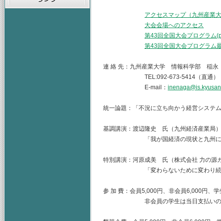
アクセスマップ（九州産業
大会会場へのアクセス
第43回全国大会プログラム(pd
第43回全国大会プログラム最終版
連 絡 先：九州産業大学 情報科学部 稲永
TEL:092-673-5414（直通） FAX
E-mail：
inenaga@is.kyusan-
統一論題：「不況に立ち向かう経営システ
基調講演：渡辺隆史 氏（九州経済産業局
「我が国経済の現状と九州におけ
特別講演：河原成美 氏（株式会社 力の源
「変わらないために変わり続ける～
参 加 費：会員5,000円、非会員6,000円、
非会員の学生は当日支払いの学生会員