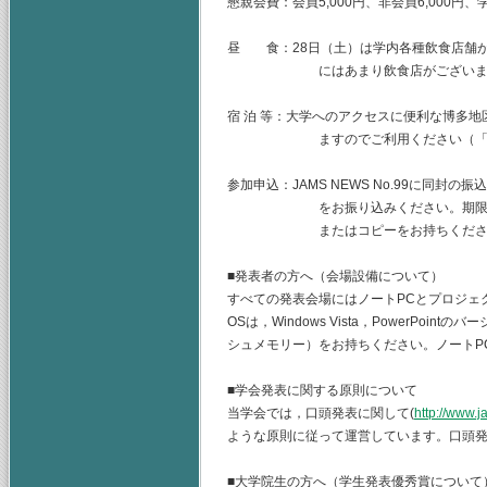
懇親会費：会員5,000円、非会員6,000円、
昼 食：28日（土）は学内各種飲食店舗が
にはあまり飲食店がございませんの
宿 泊 等：大学へのアクセスに便利な博多
ますのでご利用ください（「宿泊の
参加申込：JAMS NEWS No.99に同封
をお振り込みください。期限後に振
またはコピーをお持ちくださ
■発表者の方へ（会場設備について）
すべての発表会場にはノートPCとプロジェ
OSは，Windows Vista，PowerPoi
シュメモリー）をお持ちください。ノートP
■学会発表に関する原則について
当学会では，口頭発表に関して(
http://www.j
ような原則に従って運営しています。口頭
■大学院生の方へ（学生発表優秀賞につい