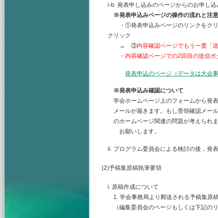
i-b. 発表申し込みのページからのお申
※発表申込みページの操作の流れと注
・①発表申込みページのリンクをクリッ
クリック
→ ③
内容確認ページでもう一度「
・
内容確認ページでの2回目の送信ボ
発表申込のページ（データは大会
※発表申込み確認について
学会ホームページ上のフォームから発表
メールが届きます。もし受領確認メール
のホームページ関連の問題が考えられま
お願いします。
ii. プログラム委員会による検討の後，
(2)予稿集原稿執筆要領
i. 原稿作成について
1. 学会事務局より郵送される予稿集原
（編集委員会のページもしくは下記のリ