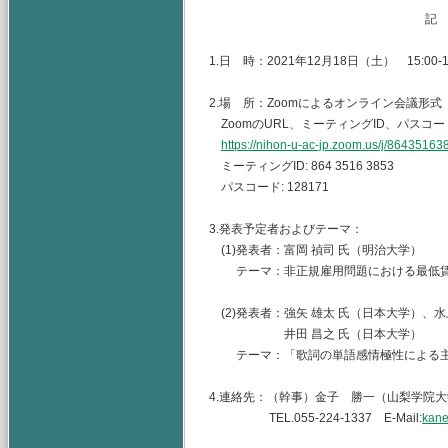
記
1.日 時：2021年12月18日（土） 15:00-1
2.場 所：Zoomによるオンライン会議形式
ZoomのURL、ミーティングID、パスコ
https://nihon-u-ac-jp.zoom.us/j/864
ミーティングID: 864 3516 3853
パスコード: 128171
3.発表予定者およびテーマ：
(1)発表者：富岡 禎司 氏（明治大学）
テーマ：非正規雇用問題における最低賃
(2)発表者：強矢 雄太 氏（日本大学）、水
井田 昌之 氏（日本大学）
テーマ：「歌詞の単語感情極性による主
4.連絡先：（幹事）金子 勝一（山梨学院
TEL.055-224-1337 E-Mail:
kane