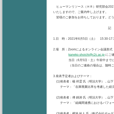
ヒューマンリソース（ＨＲ）研究部会2021
いたしますので、ご案内申し上げます。
皆様のご参加をお待ちしております。どう
記
1.日 時：2021年6月5日（土） 15:30-17:
2.場 所：Zoomによるオンライン会議形式
kaneko.shoichi@c2c.ac.jp
にご連
当日（6月5日・土）午前中までにU
（当日のご連絡の場合は、随時ご連
3.発表予定者およびテーマ：
(1)発表者：楊 祥霊 氏（明治大学），山下
テーマ：「在庫廃棄比率を考慮した経済
(2)発表者：傅 錦涛 氏（明治大学），山下
テーマ：「組織間連携におけるパフォー
(3)発表者：横地 祐人 氏（株式会社ボー