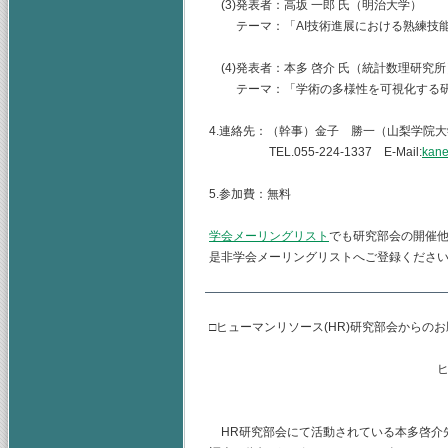
(3)発表者：高坂 一郎 氏（明治大学）
テーマ：「AI技術進展における熟練技能
(4)発表者：本多 啓介 氏（統計数理研究
テーマ：「学術の多様性を可視化する研
4.連絡先：（幹事）金子 勝一（山梨学院
TEL.055-224-1337 E-Mail:
kane
5.参加費：無料
学会メーリングリスト
でも研究部会の開催
是非学会メーリングリストへご登録くださ
□ヒューマンリソース(HR)研究部会からの
ヒューマンリソース
主査 水
HR研究部会にて活動されている本多啓介