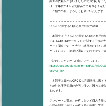
調査の依頼がございましたのでお知らせい
は、来年度の HR研究部会にて発表を予定
ご協力の程、よろしくお願いいたします
＝＝＝＝＝＝＝＝＝＝＝＝＝＝＝＝＝＝＝
ORCIDに関する知識と利用状況の調査
本調査は「ORCIDに関する知識と利用状
であるORCID(オーキッド)に関する日米
ケート調査です。各大学、職員等における
としています。簡単な調査ですのでぜひご
下記のリンク先からお願いいたします。
https://docs.google.com/forms/d/e/1FA
usp=sf_link
本調査は日米のORCIDの利用状況に関す
と統計数理研究所が合同で行い、国内は統数
ものです。
アンケートの実施、分析において個人情報
今回の調査の集計と分析内容の発表は下記U