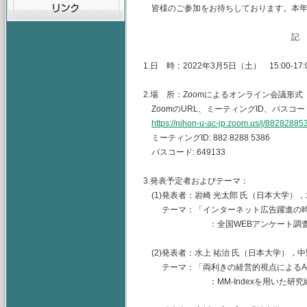
皆様のご参加をお待ちしております。本年
記
1.日 時：2022年3月5日（土） 15:00-17:
2.場 所：Zoomによるオンライン会議形式
ZoomのURL、ミーティングID、パスコ
https://nihon-u-ac-jp.zoom.us/j/882
ミーティングID: 882 8288 5386
パスコード: 649133
3.発表予定者およびテーマ：
(1)発表者：岩崎 光太郎 氏（日本大学），
テーマ：「インターネット広告躍進の時代
：全国WEBアンケート調査に基
(2)発表者：水上 祐治 氏（日本大学），中
テーマ：「両利きの経営的視点によるAI
：MM-Indexを用いた研究組織