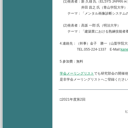
(1)発表者：新 久雄 氏（ELSYS JAPAN
井田 昌之 氏（青山学院大学）、水
テーマ：「メンタル画像診断システムの
(2)発表者：高坂 一郎 氏（明治大学）
テーマ：「建築業における熟練技能者養
4.連絡先：（幹事）金子 勝一（山梨学院
TEL.055-224-1337 E-Mail:
kane
5.参加費：無料
学会メーリングリスト
でも研究部会の開催
是非学会メーリングリストへご登録くださ
□2021年度第2回
ヒューマンリソース
主査 水
（幹事） 