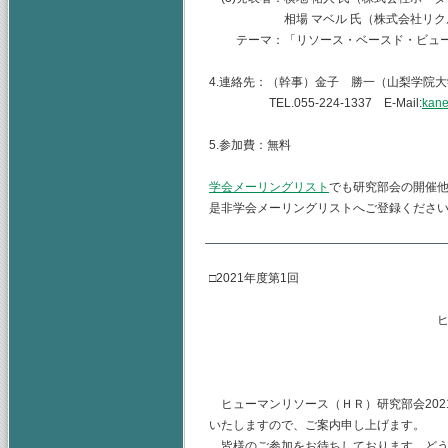
相場 マベル 氏（株式会社リクルート
テーマ：「リソース・ベースド・ビュー
4.連絡先：（幹事）金子 勝一（山梨学院
TEL.055-224-1337 E-Mail:
kane
5.参加費：無料
学会メーリングリスト
でも研究部会の開催
是非学会メーリングリストへご登録くださ
□2021年度第1回
ヒューマンリソース
主査 水
（幹事） 
ヒューマンリソース（ＨＲ）研究部会2021
いたしますので、ご案内申し上げます。
皆様のご参加をお待ちしております。どう