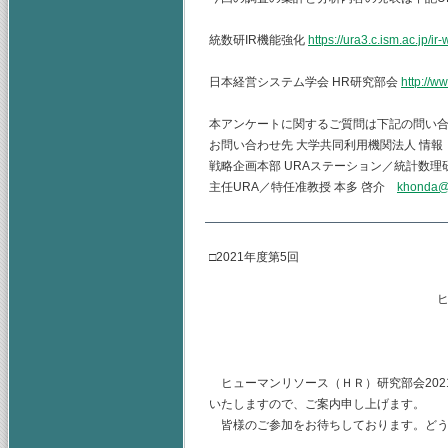
統数研IR機能強化
https://ura3.c.ism.ac.jp/ir-
日本経営システム学会 HR研究部会
http://w
本アンケートに関するご質問は下記の問い
お問い合わせ先 大学共同利用機関法人 情
戦略企画本部 URAステーション／統計数理
主任URA／特任准教授 本多 啓介
khonda@i
□2021年度第5回
ヒューマンリソース
主査 水
（幹事） 
ヒューマンリソース（ＨＲ）研究部会2021
いたしますので、ご案内申し上げます。
皆様のご参加をお待ちしております。どう