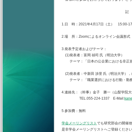
記
1.日 時：2021年4月17日（土） 15:00-17
2.場 所：Zoomによるオンライン会議形式
3.発表予定者およびテーマ：
(1)発表者：富岡 禎司 氏（明治大学）
テーマ：「日本の公企業における非正規
(2)発表者：中新田 渉里 氏（明治大学），
テーマ：「職業選択における行動・勤務
4.連絡先：（幹事）金子 勝一（山梨学院
TEL.055-224-1337 E-Mail:
kane
5.参加費：無料
学会メーリングリスト
でも研究部会の開催
是非学会メーリングリストへご登録くださ