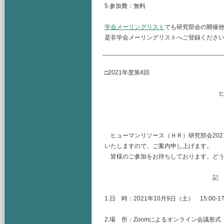
5.参加費：無料
学会メーリングリスト
でも研究部会の開催
是非学会メーリングリストへご登録くださ
□2021年度第4回
ヒューマンリソース
主査 水
（幹事） 
ヒューマンリソース（ＨＲ）研究部会2021
いたしますので、ご案内申し上げます。
皆様のご参加をお待ちしております。どう
記
1.日 時：2021年10月9日（土） 15:00-17
2.場 所：Zoomによるオンライン会議形式