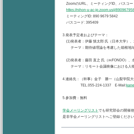
ZoomのURL、ミーティングID、パスコ
https://nihon-u-ac-jp.zoom.us/j/890
ミーティングID: 890 9679 5842
パスコード: 395409
3.発表予定者およびテーマ：
(1)発表者：伊藤 慎太郎 氏（日本大学）、
テーマ：期待値理論を考慮した箱根地域
(2)発表者：藤田 直之 氏（㈱FONDO）、
テーマ：リモート会議映像における人物
4.連絡先：（幹事）金子 勝一（山梨学院
TEL.055-224-1337 E-Mail:
kane
5.参加費：無料
学会メーリングリスト
でも研究部会の開催
是非学会メーリングリストへご登録くださ