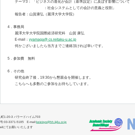
テーマ3： 「ビジネスの進化が会計（基準設定）に及ぼす影響について
：社会システムとしての会計の意義と役割」
報告者：山賀康弘（麗澤大学大学院）
4．事務局
麗澤大学大学院国際経済研究科 山賀 康弘
E-mail：
yyamaga@ cs.reitaku-u.ac.jp
何かございましたら当方までご連絡頂ければ幸いです。
5．参加費 無料
6．その他
研究会終了後，19:30から懇親会を開催します。
こちらへも多数のご参加をお待ちしています。
人町1-20-3 バラードハイム703
03-3371-5185 E-mail:
keieisys@hh.iij4u.or.jp
ailにてお願いいたします