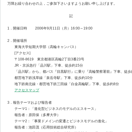
万障お繰り合わせの上，ご参加下さいますようお願い申し上げます。
記
1．開催日時 2006年9月11日（月）16:00～19:00
2．開催場所
東海大学短期大学部（高輪キャンパス）
[アクセス]
〒108-8619 東京都港区高輪2丁目3番23号
JR・京浜急行「品川駅」下車、徒歩約15分
「品川駅」から、都バス『目黒駅行』に乗り『高輪警察署前』下車、徒歩
都営地下鉄浅草線「泉岳寺駅」下車、徒歩約10分
地下鉄南北線・都営地下鉄三田線「白金高輪駅」下車、徒歩約8分
アクセスマップ
3．報告テーマおよび報告者
テーマ1：「進化型ビジネスのモデルのエスキース」
報告者：原田保（多摩大学）
テーマ2：「事業ドメインの変遷とビジネスモデルの進化」
報告者：池田茂（応用技術総合研究所）