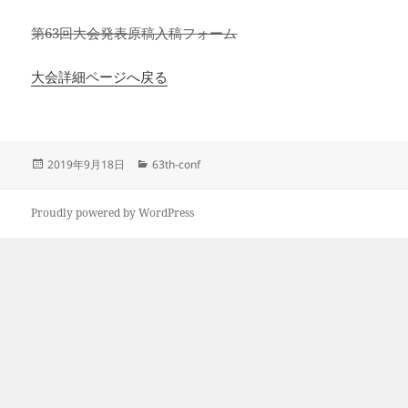
第63回大会発表原稿入稿フォーム
大会詳細ページへ戻る
投
カ
2019年9月18日
63th-conf
稿
テ
日:
ゴ
リ
Proudly powered by WordPress
ー