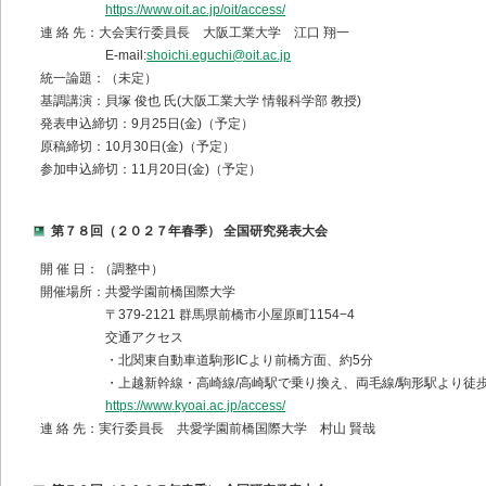
https://www.oit.ac.jp/oit/access/
連 絡 先：大会実行委員長 大阪工業大学 江口 翔一
E-mail:
shoichi.eguchi@oit.ac.jp
統一論題：（未定）
基調講演：貝塚 俊也 氏(大阪工業大学 情報科学部 教授)
発表申込締切：9月25日(金)（予定）
原稿締切：10月30日(金)（予定）
参加申込締切：11月20日(金)（予定）
第７８回（２０２７年春季） 全国研究発表大会
開 催 日：（調整中）
開催場所：共愛学園前橋国際大学
〒379-2121 群馬県前橋市小屋原町1154−4
交通アクセス
・北関東自動車道駒形ICより前橋方面、約5分
・上越新幹線・高崎線/高崎駅で乗り換え、両毛線/駒形駅より徒歩
https://www.kyoai.ac.jp/access/
連 絡 先：実行委員長 共愛学園前橋国際大学 村山 賢哉