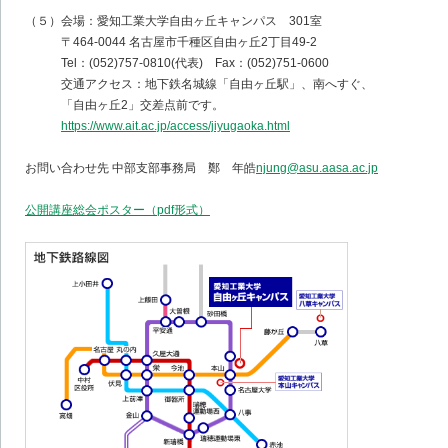
（５）会場：愛知工業大学自由ヶ丘キャンパス 301室
〒464-0044 名古屋市千種区自由ヶ丘2丁目49-2
Tel：(052)757-0810(代表) Fax：(052)751-0600
交通アクセス：地下鉄名城線「自由ヶ丘駅」、南へすぐ、
「自由ヶ丘2」交差点前です。
https://www.ait.ac.jp/access/jiyugaoka.html
お問い合わせ先 中部支部事務局 鄭 年皓
njung@asu.aasa.ac.jp
公開講座総会ポスター（pdf形式）