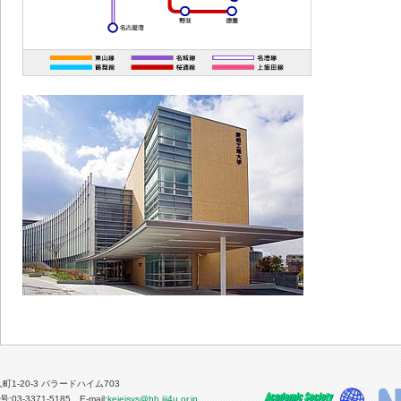
人町1-20-3 バラードハイム703
03-3371-5185 E-mail:
keieisys@hh.iij4u.or.jp