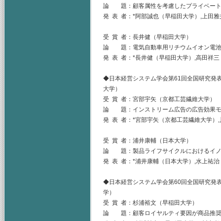
論 題：顧客属性を考慮したプライベート
発 表 者：*阿部誠也（早稲田大学）,上田
受 賞 者：長井健（早稲田大学）
論 題：電気自動車用リチウムイオン電池
発 表 者：*長井健（早稲田大学）,高田祥
◆日本経営システム学会第61回全国研究発表
大学）
受 賞 者：宮部宇矢（京都工芸繊維大学）
論 題：インストリーム広告の広告効果モ
発 表 者：*宮部宇矢（京都工芸繊維大学）
受 賞 者：浦井康輔（日本大学）
論 題：製品ライフサイクルにおけるイノ
発 表 者：*浦井康輔（日本大学）,水上祐
◆日本経営システム学会第60回全国研究発表
学）
受 賞 者：杉浦裕文（早稲田大学）
論 題：顧客ロイヤルティ要因が商品推奨