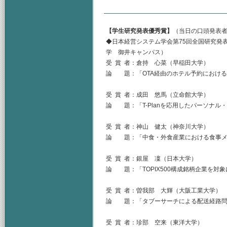
【学生研究発表優秀賞】
（当日の口頭発表者
◆日本経営システム学会第75回全国研究発表
学 御井キャンパス）
受 賞 者：倉持 心菜（早稲田大学）
論 題：「OTA経由のホテル予約におけ
受 賞 者：成田 悠馬（立命館大学）
論 題：「T-Planを応用したパーソナル
受 賞 者：神山 健太（神奈川大学）
論 題：「中食・外食産業における食事メ
受 賞 者：銀屋 凜（日本大学）
論 題：「TOPIX500構成銘柄企業を
受 賞 者：曽我部 大輝（大阪工業大学）
論 題：「タブーサーチによる配送経路問
受 賞 者：珍部 空来（東洋大学）