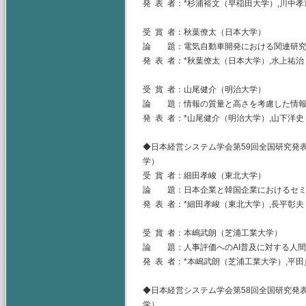
発 表 者：*杉浦裕文（早稲田大学）,川中
受 賞 者：秋葉僚太（日本大学）
論 題：電気自動車開発における関連研究
発 表 者：*秋葉僚太（日本大学）,水上祐
受 賞 者：山尾健介（明治大学）
論 題：情報の質量と高さを考慮した情報
発 表 者：*山尾健介（明治大学）,山下洋
◆日本経営システム学会第59回全国研究発表大
学）
受 賞 者：細田孝峻（東北大学）
論 題：日本企業と韓国企業におけるセミ
発 表 者：*細田孝峻（東北大学）,長平彰
受 賞 者：本嶋武朗（芝浦工業大学）
論 題：人事評価へのAI普及に対する人
発 表 者：*本嶋武朗（芝浦工業大学）,平
◆日本経営システム学会第58回全国研究発表大
学）