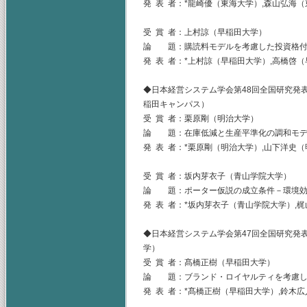
発 表 者：*龍崎優（東海大学）,森山弘海
受 賞 者：上村諒（早稲田大学）
論 題：購読料モデルを考慮した投資格付
発 表 者：*上村諒（早稲田大学）,高橋啓
◆日本経営システム学会第48回全国研究発表大
稲田キャンパス）
受 賞 者：栗原剛（明治大学）
論 題：在庫低減と生産平準化の調和モ
発 表 者：*栗原剛（明治大学）,山下洋史
受 賞 者：坂内芽衣子（青山学院大学）
論 題：ポーター仮説の成立条件－環境効
発 表 者：*坂内芽衣子（青山学院大学）,
◆日本経営システム学会第47回全国研究発表
学）
受 賞 者：髙橋正樹（早稲田大学）
論 題：ブランド・ロイヤルティを考慮し
発 表 者：*髙橋正樹（早稲田大学）,鈴木