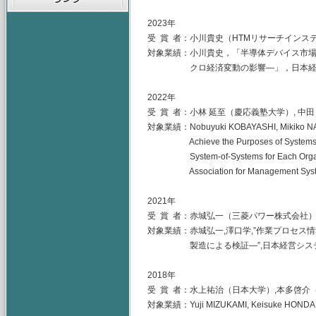
2023年
受 賞 者：小川貴史（HTMリサーチインス
対象業績：小川貴史，「半導体デバイス市
クロ経済変動の影響―」，日本経営システム学会誌，
2022年
受 賞 者：小林 延至（慶応義塾大学）, 中
対象業績：Nobuyuki KOBAYASHI, Mikiko NAK
Achieve the Purposes of Systems-of-S
System-of-Systems for Each Organizati
Association for Management Systems, 
2021年
受 賞 者：赤城弘一（三菱パワー株式会社）
対象業績：赤城弘一,澤口学,”作業プロセス
製造による検証―”,日本経営システム学会誌,Vol.
2018年
受 賞 者：水上祐治（日本大学）,本多啓介
対象業績：Yuji MIZUKAMI, Keisuke HONDA, Ju