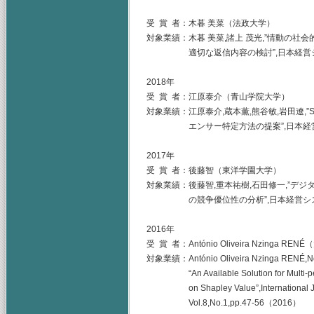
受 賞 者：木暮 美菜（法政大学）
対象業績：木暮 美菜,諸上 茂光,”情動の
適切な返信内容の検討”,日本経営システム学会誌,V
2018年
受 賞 者：江原泰介（青山学院大学）
対象業績：江原泰介,蔵本薫,熊谷敏,岩田遼
エンサー特定方法の提案”,日本経営システム学会誌,
2017年
受 賞 者：後藤智（東洋学園大学）
対象業績：後藤智,重本祐樹,石田修一,”デ
の競争優位性の分析”,日本経営システム学会誌,V
2016年
受 賞 者：António Oliveira Nzinga RE
対象業績：António Oliveira Nzinga RENÉ,No
“An Available Solution for Multi-perio
on Shapley Value”,International Journ
Vol.8,No.1,pp.47-56（2016）