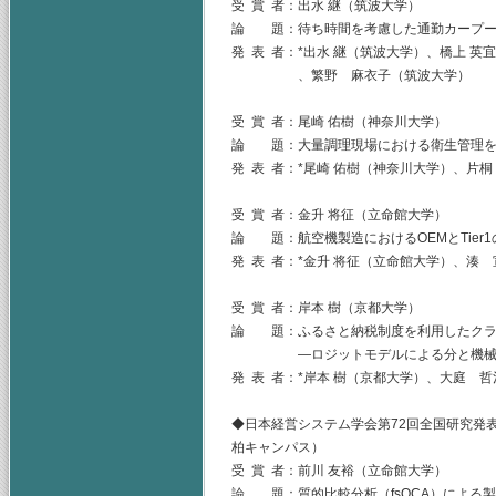
受 賞 者：出水 継（筑波大学）
論 題：待ち時間を考慮した通勤カープー
発 表 者：*出水 継（筑波大学）、橋上 英
、繁野 麻衣子（筑波大学）
受 賞 者：尾崎 佑樹（神奈川大学）
論 題：大量調理現場における衛生管理を
発 表 者：*尾崎 佑樹（神奈川大学）、片
受 賞 者：金升 将征（立命館大学）
論 題：航空機製造におけるOEMとTier
発 表 者：*金升 将征（立命館大学）、湊
受 賞 者：岸本 樹（京都大学）
論 題：ふるさと納税制度を利用したクラ
―ロジットモデルによる分と機械学
発 表 者：*岸本 樹（京都大学）、大庭 
◆日本経営システム学会第72回全国研究発表
柏キャンパス）
受 賞 者：前川 友裕（立命館大学）
論 題：質的比較分析（fsQCA）による