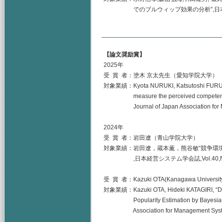
でのブルウィップ効果の分析”,日本経営システム学
【論文奨励賞】
2025年
受 賞 者：塗木 京太先生（愛知学院大学）
対象業績：Kyota NURUKI, Katsutoshi FURUTA,
measure the perceived competence limit
Journal of Japan Association for Mana
2024年
受 賞 者：岩田遼（青山学院大学）
対象業績：岩田遼，蔵本薫，熊谷敏“競争環
,日本経営システム学会誌,Vol.40,No.3,pp
受 賞 者：Kazuki OTA(Kanagawa Universit
対象業績：Kazuki OTA, Hideki KATAGIRI, “Dema
Popularity Estimation by Bayesian Rati
Association for Management Systems