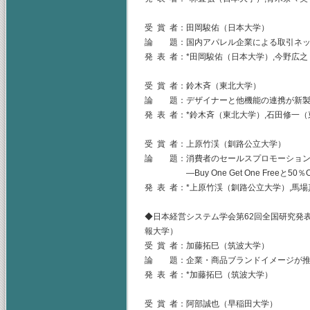
受 賞 者：田岡駿佑（日本大学）
論 題：国内アパレル企業による取引ネッ
発 表 者：*田岡駿佑（日本大学）,今野広之
受 賞 者：鈴木斉（東北大学）
論 題：デザイナーと他機能の連携が新製
発 表 者：*鈴木斉（東北大学）,石田修一
受 賞 者：上原竹渓（釧路公立大学）
論 題：消費者のセールスプロモーション
―Buy One Get One Freeと50
発 表 者：*上原竹渓（釧路公立大学）,馬
◆日本経営システム学会第62回全国研究発表
報大学）
受 賞 者：加藤拓巳（筑波大学）
論 題：企業・商品ブランドイメージが推
発 表 者：*加藤拓巳（筑波大学）
受 賞 者：阿部誠也（早稲田大学）