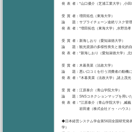
発 表 者：*山口優介（芝浦工業大学）,小
受 賞 者：増田拓也（東海大学）
論 題：サプライチェーン途絶リスク管理
発 表 者：*増田拓也（東海大学）,水野浩
受 賞 者：新海しおり（愛知淑徳大学）
論 題：観光資源の多様性喪失と進化的自
発 表 者：*新海しおり（愛知淑徳大学）,
受 賞 者：木暮美菜（法政大学）
論 題：悪い口コミを行う消費者の動機に
発 表 者：*木暮美菜（法政大学）,諸上茂
受 賞 者：江原泰介（青山学院大学）
論 題：SNSコネクションマップを用いた
発 表 者：*江原泰介（青山学院大学）,臧
岩田遼（株式会社ドゥ・ハウス
◆日本経営システム学会第56回全国研究発表
学）