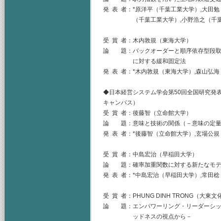
発 表 者：*原洋平（千葉工業大学）,大田
（千葉工業大学）,小野浩之（千葉工業
受 賞 者：木内敦規（東海大学）
論 題：バックオーダーと順序依存型段取
に対する緩和固定法
発 表 者：*木内敦規（東海大学）,森山弘
◆日本経営システム学会第50回全国研究発表
キャンパス）
受 賞 者：後藤智（立命館大学）
論 題：意味と技術の関係（－意味の定量
発 表 者：*後藤智（立命館大学）,玄場公
受 賞 者：中島宏治（早稲田大学）
論 題：確率加重関数に対する新たなモデ
発 表 者：*中島宏治（早稲田大学）,常田
受 賞 者：PHUNG DINH TRONG（大東
論 題：エンパワーリング・リーダーシッ
ッドネスの視点から－