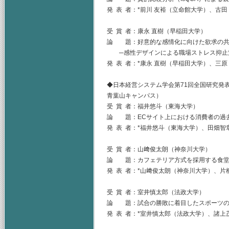
発 表 者：*前川 友裕（立命館大学）、古
受 賞 者：康永 直樹（早稲田大学）
論 題：好意的な感情化に向けた欲求の共
─感性デザインによる職場ストレス抑止
発 表 者：*康永 直樹（早稲田大学）、三
◆日本経営システム学会第71回全国研究発表
青葉山キャンパス）
受 賞 者：福井悠斗（東海大学）
論 題：ECサイト上における消費者の過
発 表 者：*福井悠斗（東海大学）、田畑智
受 賞 者：山﨑俊太朗（神奈川大学）
論 題：カフェテリア方式を採用する食堂
発 表 者：*山﨑俊太朗（神奈川大学）、
受 賞 者：室井慎太郎（法政大学）
論 題：試合の勝敗に着目したスポーツの
発 表 者：*室井慎太郎（法政大学）、諸