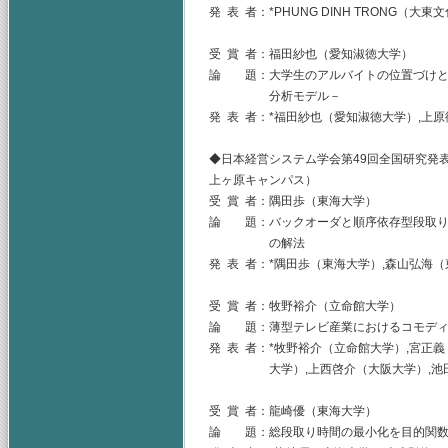
発 表 者：*PHUNG DINH TRONG（
受 賞 者：福田紗也（愛知淑徳大学）
論 題：大学生のアルバイトの位置づけと就業
分析モデル－
発 表 者：*福田紗也（愛知淑徳大学）,上
◆日本経営システム学会第49回全国研究発表
上ヶ原キャンパス）
受 賞 者：隅田歩（東海大学）
論 題：バックオーダと順序依存型段取り
の解法
発 表 者：*隅田歩（東海大学）,森山弘海
受 賞 者：牧野裕介（立命館大学）
論 題：薄型テレビ産業におけるコモディ
発 表 者：*牧野裕介（立命館大学）,宮正
大学）,上西啓介（大阪大学）,池田順
受 賞 者：龍崎優（東海大学）
論 題：総段取り時間の最小化を目的関数