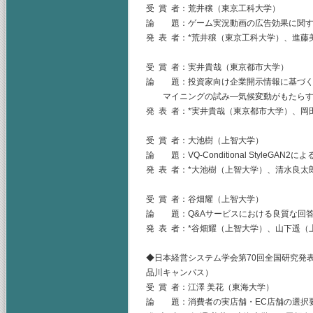
受 賞 者：荒井穣（東京工科大学）
論 題：ゲーム実況動画の広告効果に関す
発 表 者：*荒井穣（東京工科大学）、進
受 賞 者：実井貴哉（東京都市大学）
論 題：投資家向け企業開示情報に基づく
マイニングの試み―気候変動がもたらす
発 表 者：*実井貴哉（東京都市大学）、
受 賞 者：大池樹（上智大学）
論 題：VQ-Conditional Style
発 表 者：*大池樹（上智大学）、清水良太
受 賞 者：谷畑耀（上智大学）
論 題：Q&Aサービスにおける良質な回
発 表 者：*谷畑耀（上智大学）、山下遥（
◆日本経営システム学会第70回全国研究発表
品川キャンパス）
受 賞 者：江澤 美花（東海大学）
論 題：消費者の実店舗・EC店舗の選択