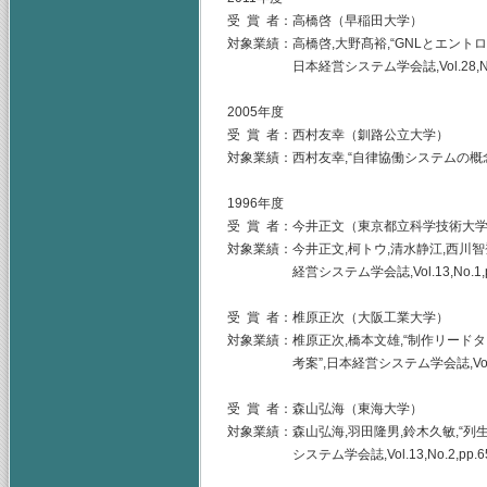
受 賞 者：高橋啓（早稲田大学）
対象業績：高橋啓,大野髙裕,“GNLとエン
日本経営システム学会誌,Vol.28,No.3,p
2005年度
受 賞 者：西村友幸（釧路公立大学）
対象業績：西村友幸,“自律協働システムの概念”,日本
1996年度
受 賞 者：今井正文（東京都立科学技術大
対象業績：今井正文,柯トウ,清水静江,西川智
経営システム学会誌,Vol.13,No.1,pp.
受 賞 者：椎原正次（大阪工業大学）
対象業績：椎原正次,橋本文雄,“制作リー
考案”,日本経営システム学会誌,Vol.13,No
受 賞 者：森山弘海（東海大学）
対象業績：森山弘海,羽田隆男,鈴木久敏,“
システム学会誌,Vol.13,No.2,pp.65