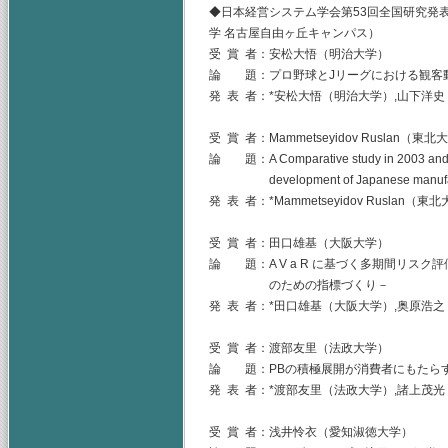
◆日本経営システム学会第53回全国研究発表大
学 名古屋自由ヶ丘キャンパス）
受 賞 者：安松大悟（明治大学）
論 題：プロ野球とJリーグにおける観客
発 表 者：*安松大悟（明治大学）,山下洋
受 賞 者：Mammetseyidov Ruslan（東北
論 題：A Comparative study in 2003 and 201
development of Japanese manufact
発 表 者：*Mammetseyidov Rusla
受 賞 者：田口雄基（大阪大学）
論 題：A V a R に基づく多期間リス
のための指標づくり－
発 表 者：*田口雄基（大阪大学）,奥原浩
受 賞 者：渡部友里（法政大学）
論 題：PBの積極展開が消費者にもたら
発 表 者：*渡部友里（法政大学）,諸上茂
受 賞 者：浅井怜衣（愛知淑徳大学）