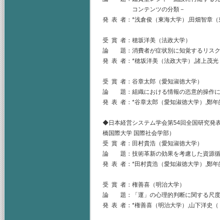
コンテンツの分類－
発 表 者：*浅倉俊（東海大学）,田畑智章
受 賞 者：穂坂洋美（法政大学）
論 題：消費者が症状別に知覚するリスク
発 表 者：*穂坂洋美（法政大学）,諸上茂
受 賞 者：谷章太郎（愛知淑徳大学）
論 題：組織における情報の恣意的操作に
発 表 者：*谷章太郎（愛知淑徳大学）,鄭
◆日本経営システム学会第54回全国研究発表大
橋国際大学 国際社会学部）
受 賞 者：田村貴浩（愛知淑徳大学）
論 題：技術革新の効果を考慮した資源循
発 表 者：*田村貴浩（愛知淑徳大学）,鄭
受 賞 者：権善喜（明治大学）
論 題：「運」の心理的判断に関する尺度
発 表 者：*権善喜（明治大学）,山下洋史