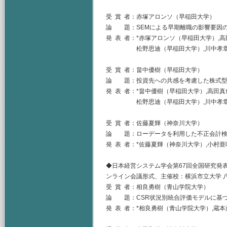
受 賞 者：赤塚アロンソ（早稲田大学）
論 題：SEMによる早期離職の影響要因の
発 表 者：*赤塚アロンソ（早稲田大学）,
松野思迪（早稲田大学）,川中孝章（東
受 賞 者：畠中優樹（早稲田大学）
論 題：投資先への共感を考慮した株式型
発 表 者：*畠中優樹（早稲田大学）,高田
松野思迪（早稲田大学）,川中孝章（東
受 賞 者：佐藤夏輝（神奈川大学）
論 題：ローデータを利用した不正会計検
発 表 者：*佐藤夏輝（神奈川大学）,小村
◆日本経営システム学会第67回全国研究発表大
ンライン会議形式、主催校：横浜市立大学 
受 賞 者：相良勇樹（青山学院大学）
論 題：CSR状況別統合評価モデルに基づく
発 表 者：*相良勇樹（青山学院大学）,蔵