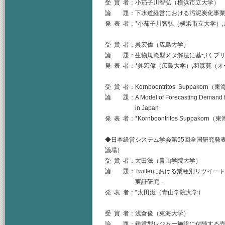
受 賞 者：小茄子川智弘（横浜市立大学）
論 題：下水道経営における汚泥炭化事業
発 表 者：*小茄子川智弘（横浜市立大学）
受 賞 者：呉宏偉（広島大学）
論 題：生物規範型メタ解法に基づくプリ
発 表 者：*呉宏偉（広島大学）,羽森寛（
受 賞 者：Kornboontritos Suppakorn
論 題：A Model of Forecasting Demand for 
in Japan
発 表 者：*Kornboontritos Suppak
◆日本経営システム学会第55回全国研究発表
議場）
受 賞 者：太田滋（青山学院大学）
論 題：Twitterにおける業種別リツイ
実証研究－
発 表 者：*太田滋（青山学院大学）
受 賞 者：浅倉俊（東海大学）
論 題：鑑賞型レジャー施設に付随する売