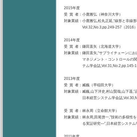
2015年度
受 賞 者：小鹿雅弘（神奈川大学）
対象業績：小鹿雅弘,松丸正延,“線形と非線
Vol.32,No.3,pp.249-257（2016
2014年度
受 賞 者：鎌田直矢（北海道大学）
対象業績：鎌田直矢,“サプライチェーンに
マネジメント・コントロールの関係－カ
テム学会誌,Vol.31,No.2,pp.145-1
2013年度
受 賞 者：臧巍（早稲田大学）
対象業績：臧巍,山下洋史,村山賢哉,山下遥,
日本経営システム学会誌,Vol.30,No.1,
受 賞 者：林永周（立命館大学）
対象業績：林永周,田尾啓一,”技術の多様性
る実証研究―”,日本経営システム学会誌,Vol.3
2011年度