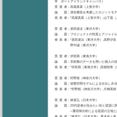
学 ポートアイランドキャンパス）
受 賞 者：高屋真菜（上智大学）
論 題：潜在構造を考慮したロジットモデ
発 表 者：*高屋真菜（上智大学）,山下遥
受 賞 者：原田凌汰（東洋大学）
論 題：プロジェクトの性質とアジャイル
発 表 者：*原田凌汰（東洋大学）,高野汐
野中誠（東洋大学）
受 賞 者：伊尻萌（東海大学）
論 題：非財務のデータを用いた個人の信
発 表 者：*伊尻萌（東海大学）,田畑智章
受 賞 者：狩野桜（神奈川大学）
論 題：状態空間モデルによる仕出し弁当
発 表 者：*狩野桜（神奈川大学）,片桐英
受 賞 者：林直弘（日本大学）
論 題：20代若者が住みたい街と賃貸に
─重回帰分析による賃貸の立地と設備
発 表 者：*林直弘（日本大学）,青木奈々