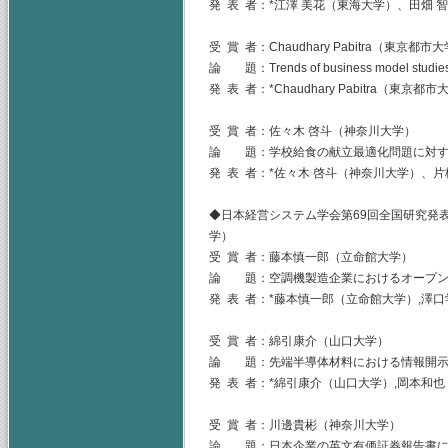
発 表 者：*江澤 美花（東海大学）、田畑 
受 賞 者：Chaudhary Pabitra（東京都市
論 題：Trends of business model studies f
発 表 者：*Chaudhary Pabitra（
受 賞 者：佐々木 啓斗（神奈川大学）
論 題：学校給食の献立最適化問題に対す
発 表 者：*佐々木 啓斗（神奈川大学）、
◆日本経営システム学会第69回全国研究発表
学）
受 賞 者：藤本慎一郎（立命館大学）
論 題：空調機製造企業におけるオープン
発 表 者：*藤本慎一郎（立命館大学）,澤
受 賞 者：綿引康介（山口大学）
論 題：先端半導体材料における情報開示
発 表 者：*綿引康介（山口大学）,岡本和
受 賞 者：川邊貴彬（神奈川大学）
論 題：日本企業の英文有価証券報告書に