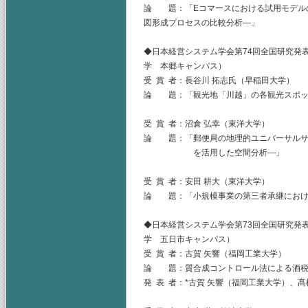
論 題：「Eコマースにおける試用モデルの心理的
図形成プロセスの比較分析―」
◆日本経営システム学会第74回全国研究発表
学 本郷キャンパス）
受 賞 者：長谷川 拓志氏（早稲田大学）
論 題：「観光地「川越」の各観光スポッ
受 賞 者：沼倉 弘幸（東洋大学）
論 題：「郵便局の地理的ユニバーサルサ
を活用した空間分析―」
受 賞 者：安田 耕大（東洋大学）
論 題：「小規模事業の第三者承継におけ
◆日本経営システム学会第73回全国研究発表
学 五日市キャンパス）
受 賞 者：古賀 矢響（福岡工業大学）
論 題：質合成コントロール法による酒税
発 表 者：*古賀 矢響（福岡工業大学）、