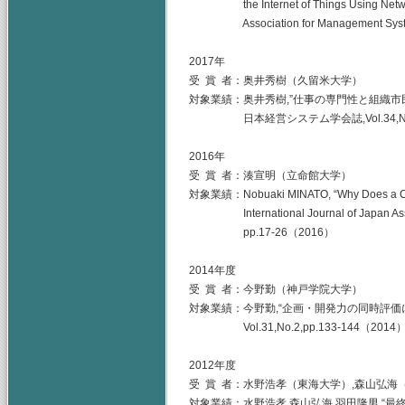
the Internet of Things Using Network A
Association for Management Systems
2017年
受 賞 者：奥井秀樹（久留米大学）
対象業績：奥井秀樹,”仕事の専門性と組織市
日本経営システム学会誌,Vol.34,No.1,p
2016年
受 賞 者：湊宣明（立命館大学）
対象業績：Nobuaki MINATO, “Why Does a Comp
International Journal of Japan Associ
pp.17-26（2016）
2014年度
受 賞 者：今野勤（神戸学院大学）
対象業績：今野勤,“企画・開発力の同時評価
Vol.31,No.2,pp.133-144（2014
2012年度
受 賞 者：水野浩孝（東海大学）,森山弘海
対象業績：水野浩孝,森山弘海,羽田隆男,“