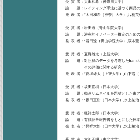
受 賞 者：太田和希（神奈川大学）
論 題：レイティング手法に基づく商品の
発 表 者：*太田和希（神奈川大学）,片桐
受 賞 者：岩田遼（青山学院大学）
論 題：潜在的イノベーター推定のための
発 表 者：*岩田遼（青山学院大学）,蔵本
受 賞 者：夏堀雄太（上智大学）
論 題：対照群のデータを考慮したtransform
その評価に関する研究
発 表 者：*夏堀雄太（上智大学）,山下遥（上智
受 賞 者：坂田直樹（日本大学）
論 題：動画サムネイルを題材とした東ア
発 表 者：*坂田直樹（日本大学）,水上祐
受 賞 者：梶祥太郎（日本大学）
論 題：有価証券報告書をもとにした日本
発 表 者：*梶祥太郎（日本大学）,水上祐
受 賞 者：古沢正明（東北大学）