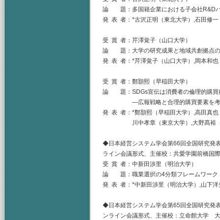
論 題：多国籍企業における子会社R&D
発 表 者：*古沢正明（東北大学）,石田修
受 賞 者：芹澤覚子（山口大学）
論 題：大学の研究成果と地域共創拠点の
発 表 者：*芹澤覚子（山口大学）,岡本和
受 賞 者：鄭顥熙（早稲田大学）
論 題：SDGs宣伝は消費者の倫理的購買
―広報戦略と合理的購買要素を考慮し
発 表 者：*鄭顥熙（早稲田大学）,高田真
川中孝章（東京大学）,大野髙裕（
◆日本経営システム学会第66回全国研究発表大
ライン会議形式、主催校：共愛学園前橋国
受 賞 者：中新田渉里（明治大学）
論 題：職業選択の4分類フレームワーク
発 表 者：*中新田渉里（明治大学）,山下
◆日本経営システム学会第65回全国研究発表大
ンライン会議形式、主催校：立命館大学 