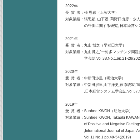
2022年
受 賞 者：張 思穎（上智大学）
対象業績：張思穎, 山下遥, 菊野日出彦：
の評価に関する研究, 日本経営システム学会誌, Vo
2021年
受 賞 者：丸山 博之（早稲田大学）
対象業績：丸山博之,”一対多マッチング問題
学会誌,Vol.38,No.1,pp.21-28(202
2020年
受 賞 者：中新田渉里（明治大学）
対象業績：中新田渉里,山下洋史,萩原統宏,
,日本経営システム学会誌,Vol.37,No.2,pp
2019年
受 賞 者：Sunhee KWON（明治大学）
対象業績：Sunhee KWON, Takaaki KAWANAKA, 
of Positive and Negative Feelings in 
,International Journal of Japan Asso
Vol.11,No.1,pp.49-54(2019)