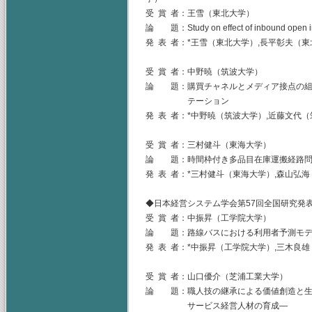
受 賞 者：王雪（東北大学）
論 題：Study on effect of inbound open inn
発 表 者：*王雪（東北大学）,長平彰夫（
受 賞 者：中野暁（筑波大学）
論 題：購買チャネルとメディア接点の組
テーション
発 表 者：*中野暁（筑波大学）,近藤文代
受 賞 者：三村健斗（東海大学）
論 題：時間枠付き多品目在庫運搬経路問
発 表 者：*三村健斗（東海大学）,森山弘
◆日本経営システム学会第57回全国研究発表大
受 賞 者：中振昇（工学院大学）
論 題：路線バスにおける利用者予測モデ
発 表 者：*中振昇（工学院大学）,三木良
受 賞 者：山口優介（芝浦工業大学）
論 題：職人技の継承による価値創造と生産
サービス経営人材の育成―