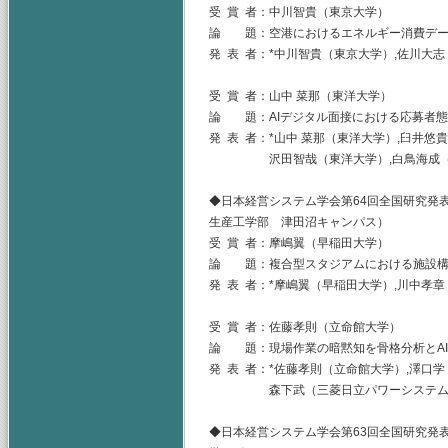
受 賞 者：中川智貴（東京大学）
論 題：空港におけるエネルギー消費デー
発 表 者：*中川智貴（東京大学）,佐川大
受 賞 者：山中 菜那（東洋大学）
論 題：AIデジタル面接における応募者
発 表 者：*山中 菜那（東洋大学）,臼井悠
沢田智哉（東洋大学）,白鳥海成（東
◆日本経営システム学会第64回全国研究発表
生産工学部 津田沼キャンパス）
受 賞 者：摩嶋翼（早稲田大学）
論 題：複合型スタジアムにおける施設構
発 表 者：*摩嶋翼（早稲田大学）,川中孝
受 賞 者：佐藤孝則（立命館大学）
論 題：現場作業の暗黙知を骨格分析とA
発 表 者：*佐藤孝則（立命館大学）,澤口
森下武（三菱日立パワーシステム
◆日本経営システム学会第63回全国研究発表