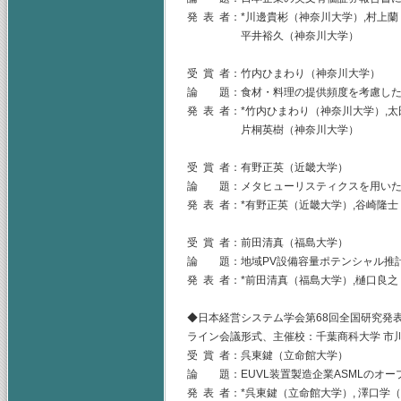
発 表 者：*川邊貴彬（神奈川大学）,村上
平井裕久（神奈川大学）
受 賞 者：竹内ひまわり（神奈川大学）
論 題：食材・料理の提供頻度を考慮した
発 表 者：*竹内ひまわり（神奈川大学）,
片桐英樹（神奈川大学）
受 賞 者：有野正英（近畿大学）
論 題：メタヒューリスティクスを用いた
発 表 者：*有野正英（近畿大学）,谷崎隆
受 賞 者：前田清真（福島大学）
論 題：地域PV設備容量ポテンシャル推計
発 表 者：*前田清真（福島大学）,樋口良
◆日本経営システム学会第68回全国研究発表大
ライン会議形式、主催校：千葉商科大学 市
受 賞 者：呉東鍵（立命館大学）
論 題：EUVL装置製造企業ASMLのオ
発 表 者：*呉東鍵（立命館大学）, 澤口