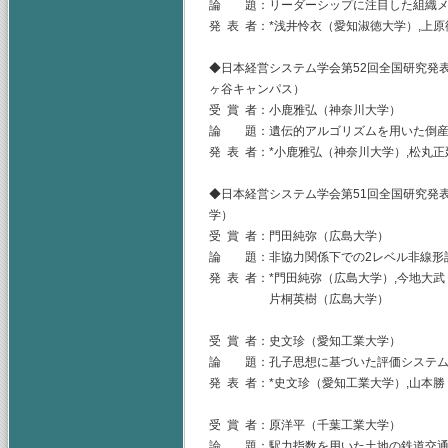
論 題：リーダーシップに注目した組織メ
発 表 者：*浅井怜衣（愛知淑徳大学）,上
◆日本経営システム学会第52回全国研究発表大
ヶ谷キャンパス）
受 賞 者：小鹿雅弘（神奈川大学）
論 題：遺伝的アルゴリズムを用いた倒産
発 表 者：*小鹿雅弘（神奈川大学）,松丸
◆日本経営システム学会第51回全国研究発表
学）
受 賞 者：門田純弥（広島大学）
論 題：非協力関係下での2レベル非線形
発 表 者：*門田純弥（広島大学）,今地大
片桐英樹（広島大学）
受 賞 者：史文珍（愛知工業大学）
論 題：孔子思想に基づいた評価システム
発 表 者：*史文珍（愛知工業大学）,山本
受 賞 者：原洋平（千葉工業大学）
論 題：駅力指数を用いた土地の鉄道交通