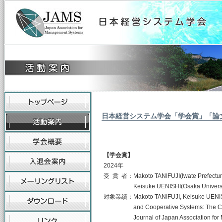
日本経営システム学会「学会賞」「論
2024
【学会賞】
2024年
受 賞 者：Makoto TANIFUJI(Iwate Prefectural
Keisuke UENISHI(Osaka Universi
対象業績：Makoto TANIFUJI, Keisuke UENISHI
and Cooperative Systems: The Case of 
Journal of Japan Association for Man